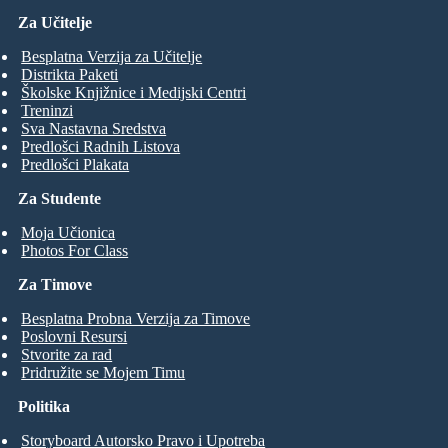
Za Učitelje
Besplatna Verzija za Učitelje
Distrikta Paketi
Školske Knjižnice i Medijski Centri
Treninzi
Sva Nastavna Sredstva
Predlošci Radnih Listova
Predlošci Plakata
Za Studente
Moja Učionica
Photos For Class
Za Timove
Besplatna Probna Verzija za Timove
Poslovni Resursi
Stvorite za rad
Pridružite se Mojem Timu
Politika
Storyboard Autorsko Pravo i Upotreba