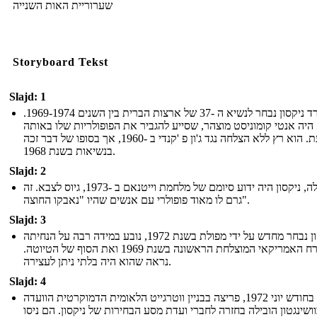
שערוריית האות השנייה
Storyboard Tekst
Slajd: 1
ריצ'רד ניקסון נבחר לנשיא ה -37 של ארצות הברית בין השנים 1969-1974.
היה אנטי קומוניסט מוצהר, שסייע להגביר את הפופולריות שלו באותה
העת. הוא רץ ללא הצלחה נגד ג'ון פ 'קנדי ב -1960, אך בסופו של דבר זכה
בנשיאות בשנת 1968.
Slajd: 2
בתחילה, ניקסון היה ידוע סיומם של מלחמת וייטנאם ב -1973, גיוס לצבא. זה
גרם לו מאוד פופולרי עם אנשים שהיו "נאבקו החוצה".
Slajd: 3
ניקסון נבחר מחדש על ידי מפולת בשנת 1972, נובע במידה רבה על הנחיתה
על הירח האמריקאי המוצלחת הראשונה בשנת 1969 ואת הסוף של הטיוטה.
נראה שהוא היה בלתי ניתן לעצירה.
Slajd: 4
בחודש יוני 1972, פריצה בבניין ווטרגייט הלאומית הדמוקרטית הוועדה
ושינגטון הובילה בחזרה לחברי ועדת מסע הבחירות של ניקסון. הם ניסו