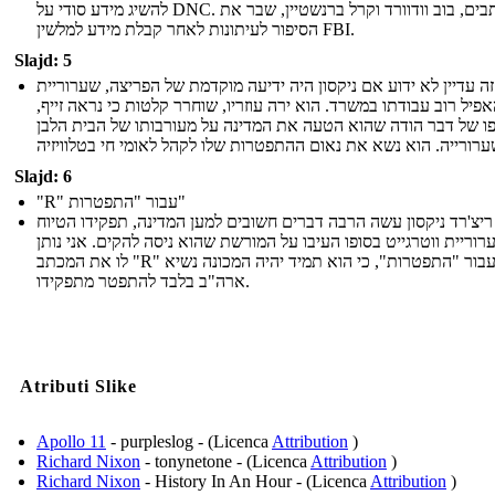
להשיג מידע סודי על DNC. כתבים, בוב וודוורד וקרל ברנשטיין, שבר את
הסיפור לעיתונות לאחר קבלת מידע למלשין FBI.
Slajd: 5
ה עדיין לא ידוע אם ניקסון היה ידיעה מוקדמת של הפריצה, שערוריית
אפיל רוב עבודתו במשרד. הוא ירה עוזריו, שוחרר קלטות כי נראה זייף
פו של דבר הודה שהוא הטעה את המדינה על מעורבותו של הבית הלבן
Slajd: 6
"R" עבור "התפטרות"
ריצ'רד ניקסון עשה הרבה דברים חשובים למען המדינה, תפקידו הטיוח
וריית ווטרגייט בסופו העיבו על המורשת שהוא ניסה להקים. אני נותן
לו את המכתב "R" עבור "התפטרות", כי הוא תמיד יהיה המכונה נשיא
ארה"ב בלבד להתפטר מתפקידו.
Atributi Slike
Apollo 11
- purpleslog - (Licenca
Attribution
)
Richard Nixon
- tonynetone - (Licenca
Attribution
)
Richard Nixon
- History In An Hour - (Licenca
Attribution
)