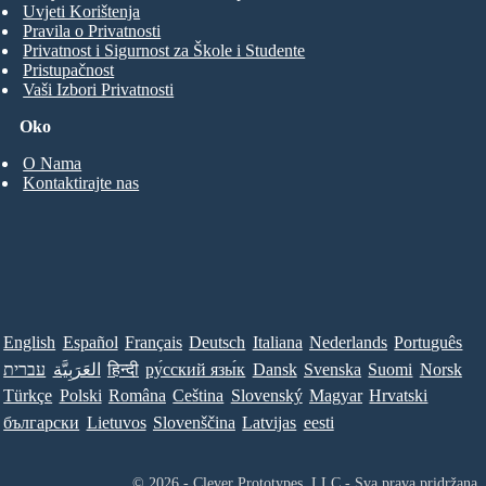
Uvjeti Korištenja
Pravila o Privatnosti
Privatnost i Sigurnost za Škole i Studente
Pristupačnost
Vaši Izbori Privatnosti
Oko
O Nama
Kontaktirajte nas
English
Español
Français
Deutsch
Italiana
Nederlands
Português
עברית
العَرَبِيَّة
हिन्दी
ру́сский язы́к
Dansk
Svenska
Suomi
Norsk
Türkçe
Polski
Româna
Ceština
Slovenský
Magyar
Hrvatski
български
Lietuvos
Slovenščina
Latvijas
eesti
© 2026 - Clever Prototypes, LLC - Sva prava pridržana.