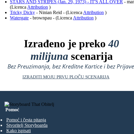
STARS AND STRIPES (Jan. 29, 1973) - IT'S ALL OVER
- man
(Licenca
Attribution
)
Tricky Dicky
- Ninian Reid - (Licenca
Attribution
)
Watergate
- brownpau - (Licenca
Attribution
)
Izrađeno je preko
40
milijuna
scenarija
Bez Preuzimanja, bez Kreditne Kartice i bez Prijave
IZRADITI MOJU PRVU PLOČU SCENARIJA
Pomoć
Pomoć i česta pitanja
Stvoritelj Storyboarda
Kako ispisati