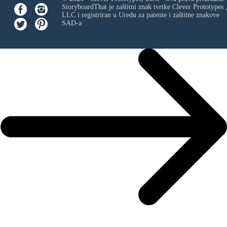
StoryboardThat je zaštitni znak tvrtke
Clever Prototypes 
LLC
i registriran u Uredu za patente i zaštitne znakove
SAD-a