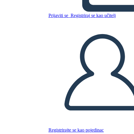
הנשיאות של רונלד רייגן -
הבחירות של 1980
Prijaviti se
Registriraj se kao učitelj
Kopirajte ovaj Storyboard
IZRADITE PLOČU SCENARIJA
REPRODUCIRAJ DIJAPROJEKCIJU
ČITAJ MI
Registrirajte se kao pojedinac