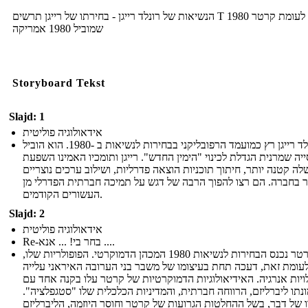
הנשיאות של רונלד רייגן - בחירתו של רייגן תרשים T 1980 לעומת קרטר
שמוביל 1980 אמריקה
Storyboard Tekst
Slajd: 1
אידאולוגיה פוליטית
רונלד רייגן רץ כמועמד הרפובליקני בבחירות לנשיאות ב -1980. הוא הוביל
יה שמרנית הגדלת לכינוי "הימין החדש". רייגן ותומכיו האמינו השפעת
ה קטנה יותר, חיתוך תוכניות הוצאה פדרליות, ושילוב ערכים נוצריים
ר בחברה. הם רצו להפוך הרבה של דגש על תמיכה חברתית הפדרלי מן
העשורים הקודמים.
Slajd: 2
אידאולוגיה פוליטית
Re-בחר בי! ... אנא ....
ג'ימי קרטר נכנס הבחירות לנשיאות 1980 המכהן הדמוקרטי. הפופולריות שלו,
עומת זאת, דעכה תחת בעיצומו של משבר בני הערובה האיראני עלייה
ויות אנרגיה. האידיאולוגיות הדמוקרטיות של קרטר עלו בקנה אחד עם
נתו ליברליזם, הרווחה חברתית, והמדיניות הכלכלית שלו "סטגפלציה".
 של דבר, בשל ההחלטות הגרועות של קרטר וחוסר היוזמה, הליברליזם