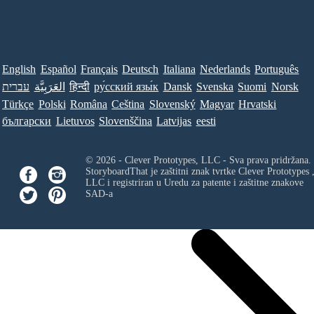
English
Español
Français
Deutsch
Italiana
Nederlands
Português
Norsk
Suomi
Svenska
Dansk
ру́сский язы́к
हिन्दी
العَرَبِيَّة
עברית
Türkçe
Polski
Româna
Ceština
Slovenský
Magyar
Hrvatski
български
Lietuvos
Slovenščina
Latvijas
eesti
© 2026 - Clever Prototypes, LLC - Sva prava pridržana.
StoryboardThat je zaštitni znak tvrtke
Clever Prototypes 
LLC
i registriran u Uredu za patente i zaštitne znakove
SAD-a