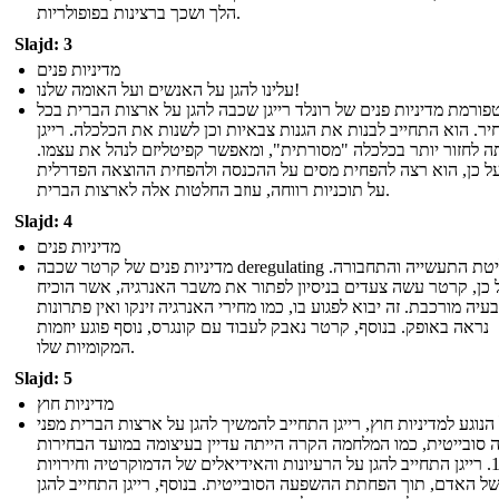
הלך ושכך ברצינות בפופולריות.
Slajd: 3
מדיניות פנים
עלינו להגן על האנשים ועל האומה שלנו!
פורמת מדיניות פנים של רונלד רייגן שכבה להגן על ארצות הברית בכל
ר. הוא התחייב לבנות את הגנות צבאיות וכן לשנות את הכלכלה. רייגן
 לחזור יותר בכלכלה "מסורתית", ומאפשר קפיטליזם לנהל את עצמו.
ל כן, הוא רצה להפחית מסים על ההכנסה ולהפחית ההוצאה הפדרלית
על תוכניות רווחה, עוזב החלטות אלה לארצות הברית.
Slajd: 4
מדיניות פנים
מדיניות פנים של קרטר שכבה deregulating שליטת התעשייה והתחבורה.
 כן, קרטר עשה צעדים בניסיון לפתור את משבר האנרגיה, אשר הוכיח
עיה מורכבת. זה יבוא לפגוע בו, כמו מחירי האנרגיה זינקו ואין פתרונות
נראה באופק. בנוסף, קרטר נאבק לעבוד עם קונגרס, נוסף פוגע יוזמות
המקומיות שלו.
Slajd: 5
מדיניות חוץ
הנוגע למדיניות חוץ, רייגן התחייב להמשיך להגן על ארצות הברית מפני
סובייטית, כמו המלחמה הקרה הייתה עדיין בעיצומה במועד הבחירות
1980. רייגן התחייב להגן על הרעיונות והאידיאלים של הדמוקרטיה וחירויות
של האדם, תוך הפחתת ההשפעה הסובייטית. בנוסף, רייגן התחייב להגן