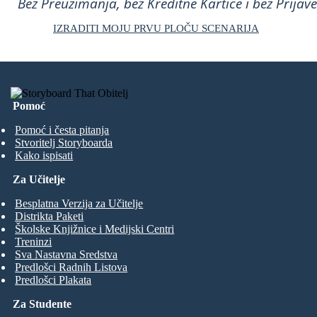
Bez Preuzimanja, bez Kreditne Kartice i bez Prijave
IZRADITI MOJU PRVU PLOČU SCENARIJA
Pomoć
Pomoć i česta pitanja
Stvoritelj Storyboarda
Kako ispisati
Za Učitelje
Besplatna Verzija za Učitelje
Distrikta Paketi
Školske Knjižnice i Medijski Centri
Treninzi
Sva Nastavna Sredstva
Predlošci Radnih Listova
Predlošci Plakata
Za Studente