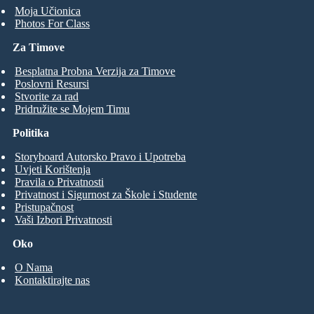
Moja Učionica
Photos For Class
Za Timove
Besplatna Probna Verzija za Timove
Poslovni Resursi
Stvorite za rad
Pridružite se Mojem Timu
Politika
Storyboard Autorsko Pravo i Upotreba
Uvjeti Korištenja
Pravila o Privatnosti
Privatnost i Sigurnost za Škole i Studente
Pristupačnost
Vaši Izbori Privatnosti
Oko
O Nama
Kontaktirajte nas