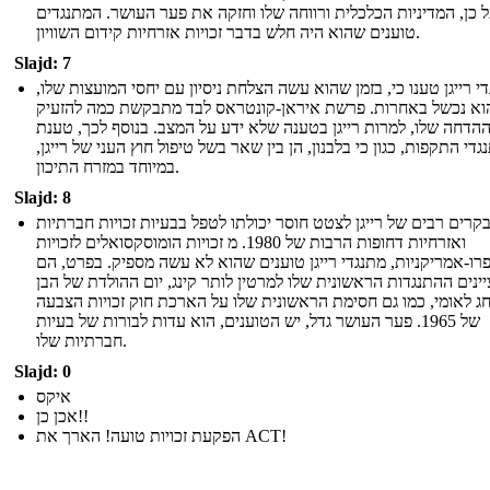
 כן, המדיניות הכלכלית ורווחה שלו וחזקה את פער העושר. המתנגדים
טוענים שהוא היה חלש בדבר זכויות אזרחיות קידום השוויון.
Slajd: 7
י רייגן טענו כי, בזמן שהוא עשה הצלחת ניסיון עם יחסי המועצות שלו,
וא נכשל באחרות. פרשת איראן-קונטראס לבד מתבקשת כמה להזעיק
הדחה שלו, למרות רייגן בטענה שלא ידע על המצב. בנוסף לכך, טענת
גדי התקפות, כגון כי בלבנון, הן בין שאר בשל טיפול חוץ העני של רייגן,
במיוחד במזרח התיכון.
Slajd: 8
קרים רבים של רייגן לצטט חוסר יכולתו לטפל בבעיות זכויות חברתיות
ואזרחיות דחופות הרבות של 1980. מ זכויות הומוסקסואלים לזכויות
רו-אמריקניות, מתנגדי רייגן טוענים שהוא לא עשה מספיק. בפרט, הם
ינים ההתנגדות הראשונית שלו למרטין לותר קינג, יום ההולדת של הבן
חג לאומי, כמו גם חסימת הראשונית שלו על הארכת חוק זכויות הצבעה
של 1965. פער העושר גדל, יש הטוענים, הוא עדות לבורות של בעיות
חברתיות שלו.
Slajd: 0
איקס
אכן כן!!
הפקעת זכויות טועה! הארך את ACT!