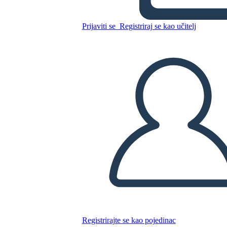
רייגן נשיאות - חסיד ויריב נקודות
מבט
Prijaviti se
Registriraj se kao učitelj
Kopirajte ovaj Storyboard
IZRADITE PLOČU SCENARIJA
REPRODUCIRAJ DIJAPROJEKCIJU
ČITAJ MI
Registrirajte se kao pojedinac