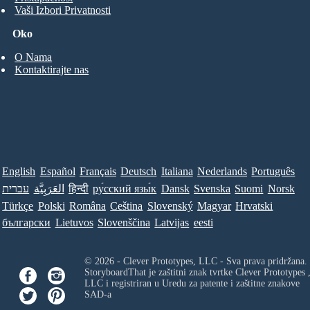
Vaši Izbori Privatnosti
Oko
O Nama
Kontaktirajte nas
English
Español
Français
Deutsch
Italiana
Nederlands
Português
Norsk
Suomi
Svenska
Dansk
ру́сский язы́к
हिन्दी
العَرَبِيَّة
עברית
Türkçe
Polski
Româna
Ceština
Slovenský
Magyar
Hrvatski
български
Lietuvos
Slovenščina
Latvijas
eesti
© 2026 - Clever Prototypes, LLC - Sva prava pridržana.
StoryboardThat je zaštitni znak tvrtke
Clever Prototypes 
LLC
i registriran u Uredu za patente i zaštitne znakove
SAD-a