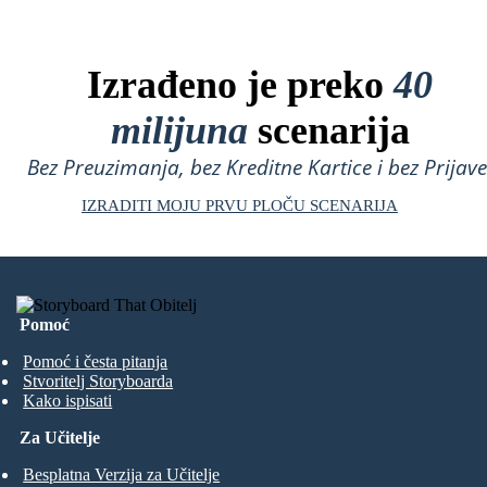
Izrađeno je preko
40
milijuna
scenarija
Bez Preuzimanja, bez Kreditne Kartice i bez Prijave
IZRADITI MOJU PRVU PLOČU SCENARIJA
Pomoć
Pomoć i česta pitanja
Stvoritelj Storyboarda
Kako ispisati
Za Učitelje
Besplatna Verzija za Učitelje