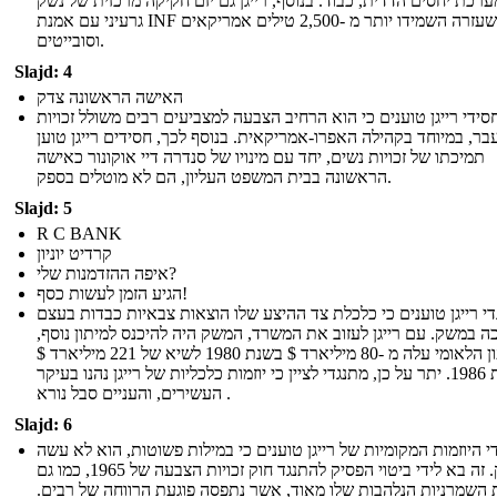
ערכת יחסים הדדית, כבוד. בנוסף, רייגן גם יזם חקיקה מרכזית של נשק
גרעיני עם אמנת INF שלו שעזרה השמידו יותר מ -2,500 טילים אמריקאים
וסובייטים.
Slajd: 4
האישה הראשונה צדק
סידי רייגן טוענים כי הוא הרחיב הצבעה למצביעים רבים משולל זכויות
בר, במיוחד בקהילה האפרו-אמריקאית. בנוסף לכך, חסידים רייגן טוען
תמיכתו של זכויות נשים, יחד עם מינויו של סנדרה דיי אוקונור כאישה
הראשונה בבית המשפט העליון, הם לא מוטלים בספק.
Slajd: 5
R C BANK
קרדיט יוניון
איפה ההזדמנות שלי?
הגיע הזמן לעשות כסף!
י רייגן טוענים כי כלכלת צד ההיצע שלו הוצאות צבאיות כבדות בעצם
ה במשק. עם רייגן לעזוב את המשרד, המשק היה להיכנס למיתון נוסף,
והגירעון הלאומי עלה מ -80 מיליארד $ בשנת 1980 לשיא של 221 מיליארד $
בשנת 1986. יתר על כן, מתנגדי לציין כי יוזמות כלכליות של רייגן נהנו בעיקר
העשירים, והעניים סבל נורא .
Slajd: 6
י היוזמות המקומיות של רייגן טוענים כי במילות פשוטות, הוא לא עשה
מספיק. זה בא לידי ביטוי הפסיק להתנגד חוק זכויות הצבעה של 1965, כמו גם
 השמרניות הנלהבות שלו מאוד, אשר נתפסה פוגעת הרווחה של רבים.