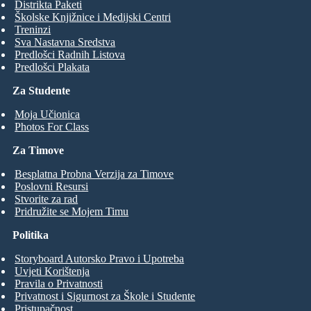
Distrikta Paketi
Školske Knjižnice i Medijski Centri
Treninzi
Sva Nastavna Sredstva
Predlošci Radnih Listova
Predlošci Plakata
Za Studente
Moja Učionica
Photos For Class
Za Timove
Besplatna Probna Verzija za Timove
Poslovni Resursi
Stvorite za rad
Pridružite se Mojem Timu
Politika
Storyboard Autorsko Pravo i Upotreba
Uvjeti Korištenja
Pravila o Privatnosti
Privatnost i Sigurnost za Škole i Studente
Pristupačnost