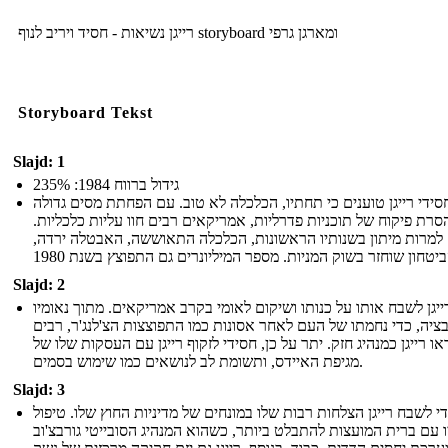
רייגן נשיאות - חסיד ויריב לנוף storyboard ומארגן גרפי
Storyboard Tekst
Slajd: 1
גידול ברווח 1984: 235%
סידי רייגן טוענים כי תחתיו, הכלכלה לא טוב. עם הפחתת מסים גדולה
סרת פיקוח של תוכניות פדרליות, אמריקאים רבים חוו עליות כלכליות.
למרות מיתון בשנותיו הראשונות, הכלכלה התאוששה, האבטלה ירדה,
Slajd: 2
ייגן לשבח אותו על כנותו ושיקום לאומי בקרב אמריקאים. מתוך נאומיו
ציה, כדי נחמתו של העם לאחר אסונות כמו התפוצצות הצ'לנג'ר, רבים
או רייגן כמנהיג חזק. יתר על כן, חסידי לזקוף רייגן עם העסקות שלו של
מגיפת האיידס, ותשומת לב לנושאים כמו שימוש בסמים.
Slajd: 3
י לשבח רייגן הצלחות רבות שלו במונחים של מדיניות החוץ שלו. טיפול
ו עם ברית המועצות להתבלט ביותר, כשהוא המנהיג הסובייטי גורבצ'וב