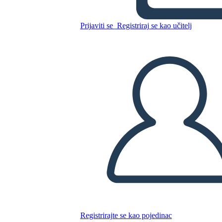
מכתב מכלא בירמינגהם - אוצר
מילים
Prijaviti se
Registriraj se kao učitelj
Kopirajte ovaj Storyboard
IZRADITE PLOČU SCENARIJA
REPRODUCIRAJ DIJAPROJEKCIJU
ČITAJ MI
Registrirajte se kao pojedinac