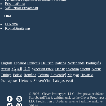
Pristupačnost
Vaši Izbori Privatnosti
Oko
O Nama
Kontaktirajte nas
English
Español
Français
Deutsch
Italiana
Nederlands
Português
עברית
العَرَبِيَّة
हिन्दी
ру́сский язы́к
Dansk
Svenska
Suomi
Norsk
Türkçe
Polski
Româna
Ceština
Slovenský
Magyar
Hrvatski
български
Lietuvos
Slovenščina
Latvijas
eesti
© 2026 - Clever Prototypes, LLC - Sva prava pridržana.
StoryboardThat je zaštitni znak tvrtke
Clever Prototypes 
LLC
i registriran u Uredu za patente i zaštitne znakove
SAD-a