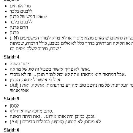
מרי אזרחים
ללבנים בלבד
חמש של פרנק Dime
ללבנים בלבד
חרם פרנק
פרנק
(. N) סירוב לציית לחוקים שהאדם מוצא מוסרי או לא צודק לצורך המשפיעים
ה או חקיקה חברתית; בדרך כלל לא אלים בטבע, כולל חרמות, שביתות
שבת, סירוב לשלם מסים וכו '
Slajd: 4
מוסר השכל
אתה לא צריך אישור בשביל זה סוג של מחאה.
אבל המחאה היא מחאה! אתה לא יכול לצנזר תוכן ... זה לא מוסרי.
אבל לי אישור למחאה, הקצין.
(Adj.) בדבר העקרונות של מה נחשב טוב ומה רע בהתנהגות, אתיקה, ואת
אופי אנושי
Slajd: 5
לְמַתֵן
סתם מחכה שהוא יחלוף.
ובכן, כמובן היה אותו אירוע ... זאת היתה תאונה!
(Adj.) לא מוגזם; לא קיצוני; מְמוּצָע; בגבולות סבירים
Slajd: 6