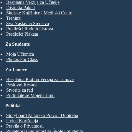
Besplatna Verzija za Učitelje
Distrikta Paketi
Školske Knjižnice i Medijski Centri
Treninzi
Sva Nastavna Sredstva
Predlošci Radnih Listova
Predlošci Plakata
Za Studente
Moja Učionica
Photos For Class
Za Timove
Besplatna Probna Verzija za Timove
Poslovni Resursi
Stvorite za rad
Pridružite se Mojem Timu
Politika
Storyboard Autorsko Pravo i Upotreba
Uvjeti Korištenja
Pravila o Privatnosti
Privatnost i Sigurnost za Škole i Studente