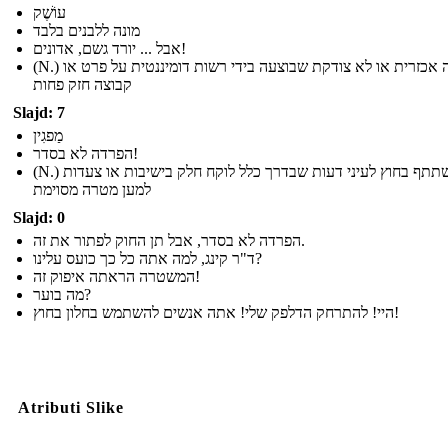
עוֹשֶׁק
מונה ללבנים בלבד
אבל ... יורד גשם, אדונים!
(N.) שליטה אכזרית או לא צודקת שבוצעה בידי רשות דומיננטית על פרט או
קבוצה חזק פחות
Slajd: 7
מַפגִין
הפרדה לא בסדר!
(N.) משתתף בחוץ לעיני דעות שבדרך כלל לוקח חלק בישיבות או צעדות
למען מטרה מסוימת
Slajd: 0
הפרדה לא בסדר, אבל תן החוק לפתור את זה.
ד"ר קינג, למה אתה כל כך כועס עלינו?
המשטרה הראתה איפוק זה!
מה בוער?
היי! להתרחק הדלפק שלי! אתה אנשים להשתמש בחלון בחוץ!
Atributi Slike