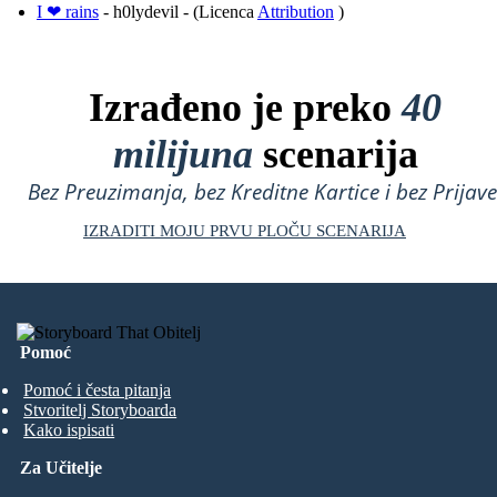
I ❤ rains
- h0lydevil - (Licenca
Attribution
)
Izrađeno je preko
40
milijuna
scenarija
Bez Preuzimanja, bez Kreditne Kartice i bez Prijave
IZRADITI MOJU PRVU PLOČU SCENARIJA
Pomoć
Pomoć i česta pitanja
Stvoritelj Storyboarda
Kako ispisati
Za Učitelje