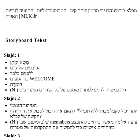
כלא בירמינגהם ידי מרטין לותר קינג | הטרנסצנדטליזם | התנועה לזכויות
האזרח | MLK Jr.
Storyboard Tekst
Slajd: 1
מַשָׂא וּמַתָן
הכובעים של ג'ים
ללבנים בלבד
כל הגזעים WELCOME
חוּמרָה
(N.) דיון במטרה להגיע לפתרון מוסכם על כל הצדדים המעורבים
Slajd: 2
הטיהור העצמי
• האם אתה יכול לקבל מכות ללא תגמול? • האם אתה יכול לסבול את החוויה
הקשה של לכלא?
(N.) שלב ומופנם שבו memnbers של תנועה אלימה מאשר כי חייב להתבצע
בוויתורים אישיים כדי להמשיך את ההתקדמות של מטרות
Slajd: 3