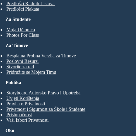
Predlošci Radnih Listova
Predlošci Plakata
Za Studente
Moja Učionica
Photos For Class
Za Timove
Besplatna Probna Verzija za Timove
Poslovni Resursi
Stvorite za rad
Pridružite se Mojem Timu
Politika
Storyboard Autorsko Pravo i Upotreba
Uvjeti Korištenja
Pravila o Privatnosti
Privatnost i Sigurnost za Škole i Studente
Pristupačnost
Vaši Izbori Privatnosti
Oko