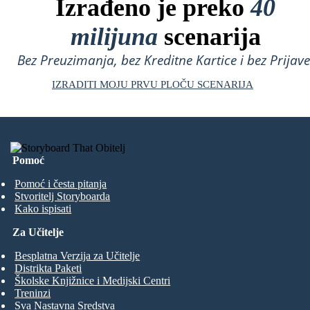
Izrađeno je preko
40
milijuna
scenarija
Bez Preuzimanja, bez Kreditne Kartice i bez Prijave
IZRADITI MOJU PRVU PLOČU SCENARIJA
Pomoć
Pomoć i česta pitanja
Stvoritelj Storyboarda
Kako ispisati
Za Učitelje
Besplatna Verzija za Učitelje
Distrikta Paketi
Školske Knjižnice i Medijski Centri
Treninzi
Sva Nastavna Sredstva