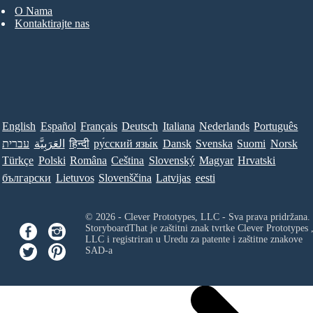
O Nama
Kontaktirajte nas
English
Español
Français
Deutsch
Italiana
Nederlands
Português
עברית
العَرَبِيَّة
हिन्दी
ру́сский язы́к
Dansk
Svenska
Suomi
Norsk
Türkçe
Polski
Româna
Ceština
Slovenský
Magyar
Hrvatski
български
Lietuvos
Slovenščina
Latvijas
eesti
© 2026 - Clever Prototypes, LLC - Sva prava pridržana.
StoryboardThat je zaštitni znak tvrtke
Clever Prototypes 
LLC
i registriran u Uredu za patente i zaštitne znakove
SAD-a