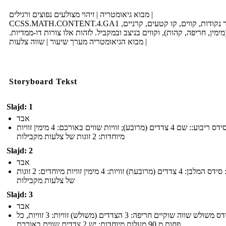
מבוא גיאומטריה | זיהוי מצולעים נפוצים ורגילים |
CCSS.MATH.CONTENT.4.GA1 צייר נקודות, קווים, קו קטעים, קרניים,
 (מימין, חריפה, קהות), וקווים בניצב ובמקביל. לזהות אלו צורות דו-ממדיות
| מבוא הגיאומטריה מערך שיעור | שווה צלעות
Storyboard Tekst
Slajd: 1
אבד
סידס ריבוע:: שם 4 צדדים (מרובע); זוויות שווים באורכם: 4 מימין זוויות
מיוחדות: 2 זוגות של צלעות מקבילות
Slajd: 2
אבד
שם: סידס המלבן: 4 צדדים (מרובעת) זוויות: 4 מימין זוויות מיוחדים: 2 זוגות
של צלעות מקבילות
Slajd: 3
אבד
שם: סידס משולש שווה שוקיים חריפה: 3 הצדדים (משולש) זוויות: 3 זוויות, כל
פחות מ 90 מעלות מיוחדות: יש 2 צדדים שווים באורכם