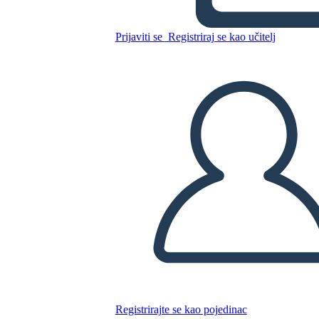
מבוא גיאומטריה - פליירים
אבודים
Prijaviti se
Registriraj se kao učitelj
Kopirajte ovaj Storyboard
IZRADITE PLOČU SCENARIJA
REPRODUCIRAJ DIJAPROJEKCIJU
ČITAJ MI
Registrirajte se kao pojedinac