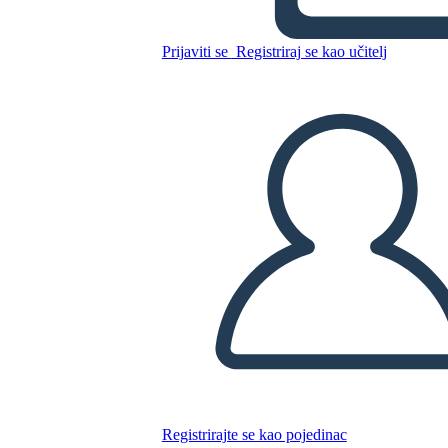
דיאגרמה מגרש אלף שמשות
זוהרות
Prijaviti se
Registriraj se kao učitelj
Kopirajte ovaj Storyboard
IZRADITE PLOČU SCENARIJA
REPRODUCIRAJ DIJAPROJEKCIJU
ČITAJ MI
Registrirajte se kao pojedinac