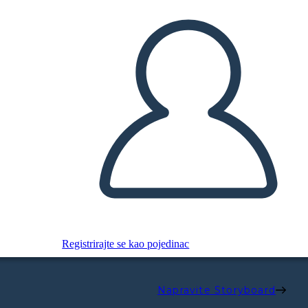
Registrirajte se kao pojedinac
Napravite Storyboard