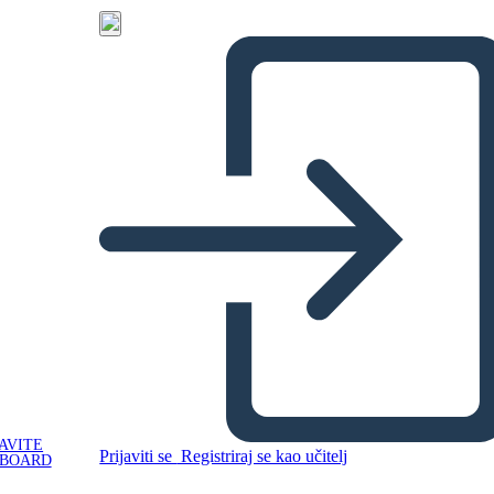
AVITE
Prijaviti se
Registriraj se kao učitelj
YBOARD