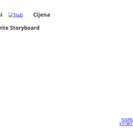
i
Cijena
ite Storyboard
NAPR
STOR