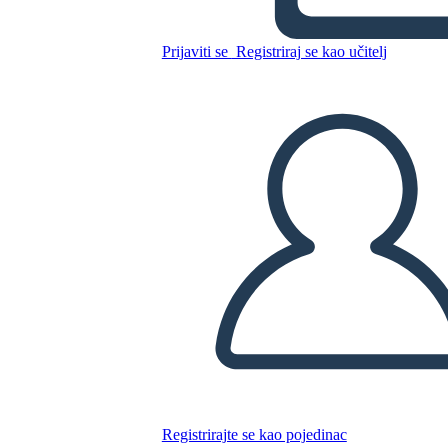
סיבות ותוצאות של השפל הגדול
Prijaviti se
Registriraj se kao učitelj
Kopirajte ovaj Storyboard
IZRADITE PLOČU SCENARIJA
REPRODUCIRAJ DIJAPROJEKCIJU
ČITAJ MI
Registrirajte se kao pojedinac