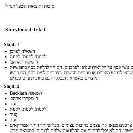
סיבות ותוצאות השפל הגדול
Storyboard Tekst
Slajd: 1
השאלה לצרכן
לִקְנוֹת! לִקְנוֹת! לִקְנוֹת!
'ר' מקררי ארהב
 עשו כסף על הלוואות שנתנו לצרכנים. הם היו להלוות כסף בחופשיות
רצו לרכוש מוצרים או מוצרים חדשים. כצרכנים לווים כסף, הם רכשו
מוצרים באשראי, ובכלל זה גם בחובות פרט כבדים.
Slajd: 2
Backlash השאלה
'ר' מקררי ארהב
סָגוּר
לִקְנוֹת! לִקְנוֹת! לִקְנוֹת!
סָגוּר
סָגוּר
 צרכנים מצאו את עצמם בחובות עצומים. ככל שיותר ויותר אמריקאים
וטרו, הם לא יכלו להחזיר את ההלוואות שלהם לבנקים. כתוצאה מכך,