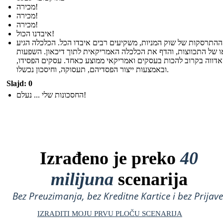
מכירה!
מכירה!
מכירה!
איבדנו הכול!
התרסקות של שוק המניות, משקיעים רבים איבדו הכל. הכלכלה הגיע
ו של התכווצות, והדף את הכלכלה האמריקאית לתוך דיכאון. השפעות
דווה בקרוב להכות בעסקים ואמריקאי ממוצע כאחד. עסקים הפסידו,
ובאמצעות ייצור הפסדיהם, תעסוקה, וחיסכון נכשלו.
Slajd: 0
החסכונות שלי ... נעלם!
Izrađeno je preko
40
milijuna
scenarija
Bez Preuzimanja, bez Kreditne Kartice i bez Prijave
IZRADITI MOJU PRVU PLOČU SCENARIJA