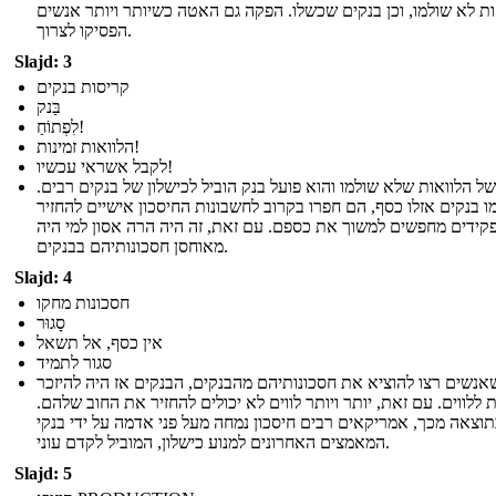
ות לא שולמו, וכן בנקים שכשלו. הפקה גם האטה כשיותר ויותר אנשים
הפסיקו לצרוך.
Slajd: 3
קריסות בנקים
בַּנק
לִפְתוֹחַ!
הלוואות זמינות!
לקבל אשראי עכשיו!
של הלוואות שלא שולמו והוא פועל בנק הוביל לכישלון של בנקים רבים.
ו בנקים אזלו כסף, הם חפרו בקרוב לחשבונות החיסכון אישיים להחזיר
קידים מחפשים למשוך את כספם. עם זאת, זה היה הרה אסון למי היה
מאוחסן חסכונותיהם בבנקים.
Slajd: 4
חסכונות מחקו
סָגוּר
אין כסף, אל תשאל
סגור לתמיד
אנשים רצו להוציא את חסכונותיהם מהבנקים, הבנקים אז היה להיזכר
 ללווים. עם זאת, יותר ויותר לווים לא יכולים להחזיר את החוב שלהם.
וצאה מכך, אמריקאים רבים חיסכון נמחה מעל פני אדמה על ידי בנקי
המאמצים האחרונים למנוע כישלון, המוביל לקדם עוני.
Slajd: 5