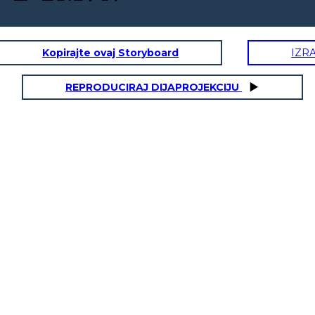
Kopirajte ovaj Storyboard
IZR
REPRODUCIRAJ DIJAPROJEKCIJU
הגדרה עתידנ