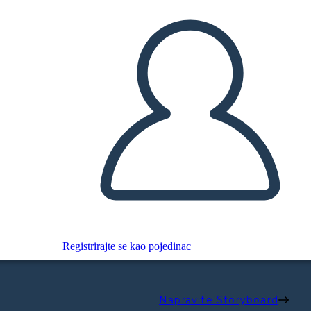
Registrirajte se kao pojedinac
Napravite Storyboard