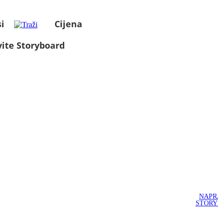
i
Cijena
ite Storyboard
NAPR
STOR