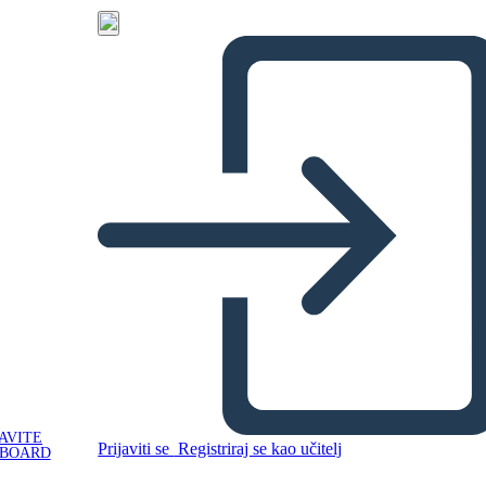
AVITE
Prijaviti se
Registriraj se kao učitelj
YBOARD