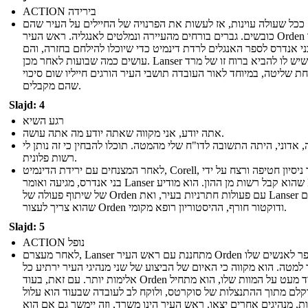
ACTION בירידה
ככל שעולה עוינות, אז לעשות את הפרנויה של החיילים על העיר שהם
כובשים. גברים בורחים מהעיירה ונמלטים לאנגליה. ראש העיר Orden אומר
ני אנדרס לספר האנגלים לרדת דינמיט כדי שיוכלו להילחם בחזרה, והם
עושים כמה שבועות לאחר מכן. Lanser יודע שיש לו להביא ברוח זו של מרד
ת שליטה, במיוחד לאור העובדה תושבי העיר הורגים חייליו שום סיכוי
שהם מקבלים.
Slajd: 4
רגע השיא
אתה יודע, אני מקווה שאתה יודע מה אתה עושה.
, אדוני, היתה התשובה לדו"ח שלי מהמטה. תוכלו להבחין כי זה נותן לי
רשות פלונית.
לאחר המצנחים עם ירידת הדינמיט, Corell, ששרד ניסיון חטיפה ורצח על ידי
בני אנדרס, מגיעה ואומר Lanser שהוא קבל רשות מן ההון. הוא מודיע Lanser
של שיתוף פעולה של Orden עם פעולות חתרניות בעיר, ואת Lanser מסכם
שהוא צריך לעצור Orden ודוקטור חורף, ההיסטוריון רופא מקומי.
Slajd: 5
ACTION נופל
לאחר מעצרם, Lanser מתחננת עם ראש העיר Orden לספר לאנשים שלו
למטה. הוא מקווה כי האיום של הביצוע של שני מנהיגי העיר ירתיע כל
אלימות יותר. עם זאת, בעוד Orden חרד מעט על המוות שלו, הוא מתחיל
קלם מתוך ההתנצלות של סוקרטס, ולוקח לב לעובדה שבעוד הוא עלול
ת, מנהיגים אחרים יצאו. ראש העיר הינו משרד, וזה יימשך גם אם הוא