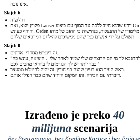
אינו נוכח.
Slajd: 6
רזולוציה
פיצוץ יוצא, ואת Lanser יודע שהוא חייב ללכת עד הסוף עם ביצוע Orden
וחורף כעונש. Orden מסיים מלימודו של התנצלות, בנחישות כי החוב של מותו
תשולם על ידי אנשים כמו שהם ממשיכים להילחם המדכאים שלהם.
Slajd: 0
זה דינמיט מסחרי, אדונים.
"אני להתנבא לך מי הם הרוצחים שלי שמיד לאחר שלי -. היציאה, עונש כה
כבד יותר יש לך הנגרמים לי בוודאי מחכים לכם '
ראש העיר הוא רעיון שהגה בני חורין. זה יהיה להימלט ממעצר.
דיברתי עם הבירה. זהו המקום היחיד שהם כבר הפילו אותם.
Izrađeno je preko
40
milijuna
scenarija
Bez Preuzimanja, bez Kreditne Kartice i bez Prijave