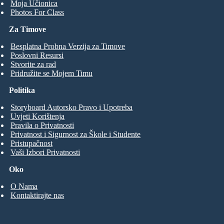
Moja Učionica
Photos For Class
Za Timove
Besplatna Probna Verzija za Timove
Poslovni Resursi
Stvorite za rad
Pridružite se Mojem Timu
Politika
Storyboard Autorsko Pravo i Upotreba
Uvjeti Korištenja
Pravila o Privatnosti
Privatnost i Sigurnost za Škole i Studente
Pristupačnost
Vaši Izbori Privatnosti
Oko
O Nama
Kontaktirajte nas