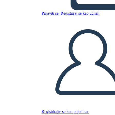
הירח הוא למטה מגרש תרשים
Prijaviti se
Registriraj se kao učitelj
Kopirajte ovaj Storyboard
IZRADITE PLOČU SCENARIJA
REPRODUCIRAJ DIJAPROJEKCIJU
ČITAJ MI
Registrirajte se kao pojedinac