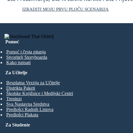
IZRADITI MOJU PRVU PLOČU SCENARIJA
Pomoć
Pomoć i česta pitanja
Stvoritelj Storyboarda
Kako ispisati
Za Učitelje
Besplatna Verzija za Učitelje
Distrikta Paketi
Školske Knjižnice i Medijski Centri
Treninzi
Sva Nastavna Sredstva
Predlošci Radnih Listova
Predlošci Plakata
Za Studente