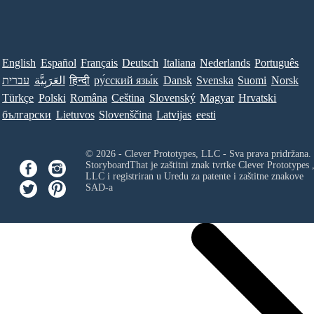
English
Español
Français
Deutsch
Italiana
Nederlands
Português
Norsk
Suomi
Svenska
Dansk
ру́сский язы́к
हिन्दी
العَرَبِيَّة
עברית
Türkçe
Polski
Româna
Ceština
Slovenský
Magyar
Hrvatski
български
Lietuvos
Slovenščina
Latvijas
eesti
© 2026 - Clever Prototypes, LLC - Sva prava pridržana.
StoryboardThat je zaštitni znak tvrtke
Clever Prototypes 
LLC
i registriran u Uredu za patente i zaštitne znakove
SAD-a