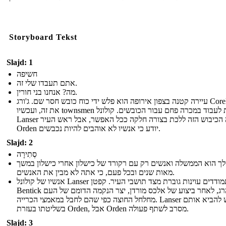
Storyboard Tekst
Slajd: 1
חשיפה
אתם תעבדו שלי זה.
מה? אנחנו בני חורין.
עיירה קטנה בצפון אירופה הוא פלש ידי כוח כובש חסר שם. ג'ורג Corell סידר
את זה, ועכשיו townsmen נאלצות לעבוד במכרה פחם עבור הכובשים. קולונל
Lanser רוצה הכיבוש הזה ללכת בצורה חלקה ככל האפשר, אבל ראש העיר
Orden יודע כי אנשיו לא אוהבים להיות נכבשים.
Slajd: 2
סְתִירָה
ך הוא הממשלה ואנשים רק עם רקורד של כישלון אחרי כישלון במשך
מאות שנים ובכל פעם, כי אתה לא מבין את האנשים.
אנשיו של קולונל Lanser מתמודדים עוינות גוברת מצד תושבי העיר. קפטן
Bentick הוא נהרג, לאחר ביצוע של אלכס מורדן, יצר הנקמה הדומם של העם
מחלחל החוצה כפי שהם לחבל במאמצי הכרייה. Lanser מבקש להביא אותם
בשליטתו בעזרת Orden, אבל Orden מסרב לשתף פעולה.
Slajd: 3