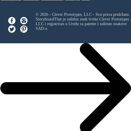
© 2026 - Clever Prototypes, LLC - Sva prava pridržana.
StoryboardThat je zaštitni znak tvrtke
Clever Prototypes 
LLC
i registriran u Uredu za patente i zaštitne znakove
SAD-a