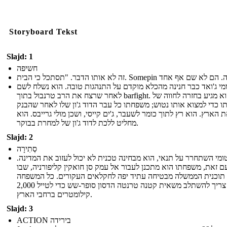
Storyboard Tekst
Slajd: 1
חשיפה
מי ג'ואד כבר חנינה מהכלא מוקדם על התנהגות טובה. הוא נשלח לשם
לאחר שרצח את הרב טרנבול בתוך barfight. הוא מגיע בחזרה לחווה של
 כדי למצוא אותו נטוש; משפחתו כל עבר הדוד ג'ון שלו לאחר שהבנק
 הארץ. הוא רץ לתוך כומר לשעבר, ג'ים קייסי, ושכן מולי גרייבס. הוא
מחליט ללכת לדוד ג'ון של למחרת בבוקר.
Slajd: 2
סְתִירָה
ומי השתחרר על תנאי, הוא מבחינה טכנית לא יכול לעזוב את המדינה.
ם זאת, משפחתו הוא מתכנן לעבור אל עמק סן חואקין קליפורניה, שבו
 תוכנית הממשלה מבטיחה עתיד יפה לחקלאים העקורים. כל המשפחה
וקייסי צריך להשתלב משאית קטנה טרנטה הדסון סופר-שש כדי לטייל 2,000
קילומטרים ברחבי הארץ.
Slajd: 3
ACTION בירידה