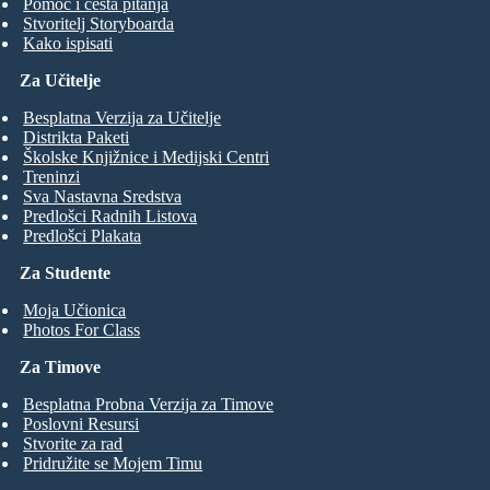
Pomoć i česta pitanja
Stvoritelj Storyboarda
Kako ispisati
Za Učitelje
Besplatna Verzija za Učitelje
Distrikta Paketi
Školske Knjižnice i Medijski Centri
Treninzi
Sva Nastavna Sredstva
Predlošci Radnih Listova
Predlošci Plakata
Za Studente
Moja Učionica
Photos For Class
Za Timove
Besplatna Probna Verzija za Timove
Poslovni Resursi
Stvorite za rad
Pridružite se Mojem Timu