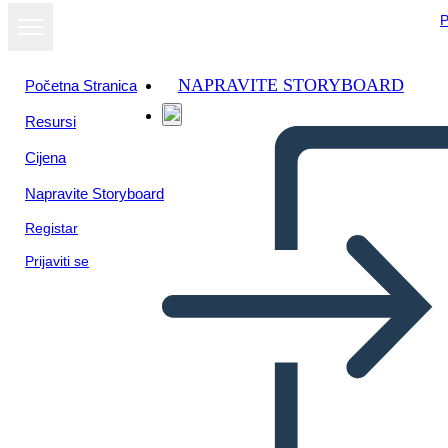
P
NAPRAVITE STORYBOARD
Početna Stranica
Resursi
Cijena
Napravite Storyboard
Registar
Prijaviti se
מגרש תרשים עבור ענבי זעם