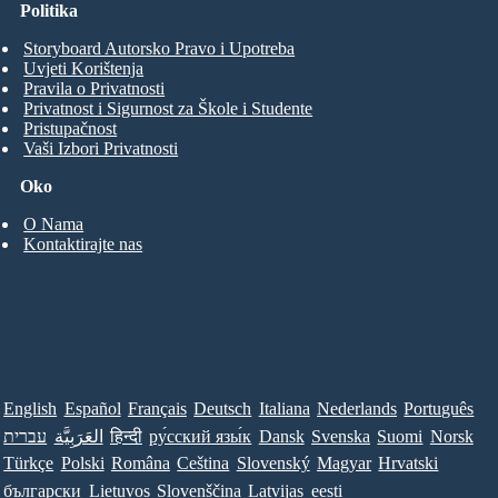
Politika
Storyboard Autorsko Pravo i Upotreba
Uvjeti Korištenja
Pravila o Privatnosti
Privatnost i Sigurnost za Škole i Studente
Pristupačnost
Vaši Izbori Privatnosti
Oko
O Nama
Kontaktirajte nas
English
Español
Français
Deutsch
Italiana
Nederlands
Português
Norsk
Suomi
Svenska
Dansk
ру́сский язы́к
हिन्दी
العَرَبِيَّة
עברית
Türkçe
Polski
Româna
Ceština
Slovenský
Magyar
Hrvatski
български
Lietuvos
Slovenščina
Latvijas
eesti