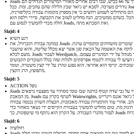
Joads לדרך על 66 כביש, שבו רבים אחרים מאזורי המישורים הגדולים הם
נודדים מערבה. לסבא יש ג'ואד שבץ הלילה שהם עוזבים, ומת. ככל Joads
 הם מתחילים לשמוע רחשים כי אין מספיק מקומות עבודה בקליפורניה,
כל. כשהם ממשיכים, הנח מחליט לעזוב את הקבוצה, סיירי וילסון הוא
חולה מכדי להמשיך לנסוע עם Joads, ואת הסבתא מתה.
Slajd: 4
רגע השיא
במחנה עבודה הובךוויל, את Joads למצוא שוטרים מושחתים ומקומיים עוינת.
 לוקח את האשמה על הכאת סגן אשר יצא מכלל שליטה, והוא שיועבר
משם לכלא. Joads לעבור Weedpatch, אשר מנוהל על ידי המהגרים עצמם.
הציעו לי עבודה לקטוף אפרסקים ולגלות שזה בגלל העובדים הקבועים
שובתים. קייסי הוא אחראי. הוא נפגע ונהרג על ידי קצין משטרה, וטומי
מתפוצץ, הרג הקצין.
Slajd: 5
ACTION נופל
Joads להעביר על גבי שדה קטיף כותנה שבו טומי מסתיר עד מפצעיו נרפאים
מן המאבק. Joads לשתף בקרון עם Wainwrights, ואל ג'ואד אגנס ויינרייט
ב. אחרי עוד הזדמנויות עבודה מאכזבות, חבצלת השרון נכנסה עבודה
 תינוק מת. טום מחליט להמשיך בעבודת הקייסים ידי נשאר מאחור כדי
Slajd: 6
רזולוציה
Joads לבוא לחווה שם הם מוצאים אסם מחסה. חבצלת השרון עדיין חולה