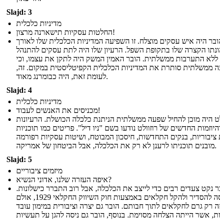
Slajd: 3
מדיניות כלכלית
החלטות עסקיות תישארנה מרצון!
ובר היה איש עסקים מוצלח. זו השפיעה המדיניות הכלכלית שלו לאורך
נתו הקצרה שלו בתקופת השפל. הרעיון שלו היה לתת עסקים להתנהל
ללא התערבות ממשלתית. הובר האמין המשק היה לתקן את עצמו, וכי
 ממשלתית סותרת את המדיניות הכלכלית הקפיטליסטית במקום. זה,
לעומת זאת, היה כבומרנג מאוד.
Slajd: 4
מדיניות כלכלית
מכניסים את האנשים לעבוד!
לט היה מוכן להחיל שפעה ממשלתית הניתנת כלכלה הכושלת. הרעיונות
היוזמות החדשים של רוזוולט נודעו בשם "ניו דיל". פריטים כמו תוכניות
 ציבוריות, בנקים התחדשות, חיסכון המבוטח, ושיטות עסקיות רפורמה
מובנים תוכניתו לרענן לא רק את הכלכלה, אבל הביטחון של אמריקה.
Slajd: 5
מיזמים ציבוריים
איפה העזרה שלנו, אדוני הנשיא?
ר נקט צעדים רבים כדי לייצב את הכלכלה, אבל רוב התברר כישלונות.
הוא ניסה להסדיר ולהקל חקלאים באמצעות חוק השיווק החקלאי 1929, אולם
ה רק גרם לחקלאים לתוך חבותם. הובר גם יצרה וציבורית במימון עובד
ות, אשר הייתה הצלחה מסוימת. בנוסף, הובר גם ניסה להגן על תעשיות