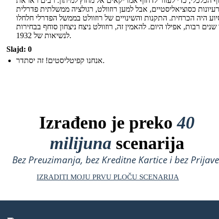
ף הכלכלי, כדי לעזור לדחוף אמריקאים אל מחוץ למיתון. רבים ראו את
עיונות כסוציאליסטיים, אבל למען רוזוולט, רגולציה ממשלתית פדרלית
יוע היה הכרחית. התקנות והשינויים של רוזוולט בממשל הפדרלי חלחלו
נים רבות, אפילו היום. להאמין זה, רוזוולט ניצח ניצחון סוחף בבחירות
לנשיאות של 1932.
Slajd: 0
אנחנו קפיטליסטים! זה יסתדר.
Izrađeno je preko
40
milijuna
scenarija
Bez Preuzimanja, bez Kreditne Kartice i bez Prijave
IZRADITI MOJU PRVU PLOČU SCENARIJA