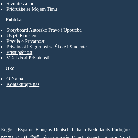
Stvorite za rad
Pridružite se Mojem Timu
Politika
Storyboard Autorsko Pravo i Upotreba
Uvjeti Korištenja
Pravila o Privatnosti
Privatnost i Sigurnost za Škole i Studente
Pristupačnost
Vaši Izbori Privatnosti
Oko
O Nama
Kontaktirajte nas
English
Español
Français
Deutsch
Italiana
Nederlands
Português
Norsk
Suomi
Svenska
Dansk
ру́сский язы́к
हिन्दी
العَرَبِيَّة
עברית