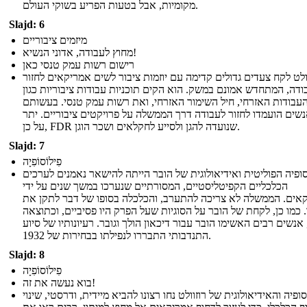
מקומיות, אבל בטעות הפריע בשוקי העולם.
Slajd: 6
מיזמים ציבוריים
מחוץ לעבודה, אדוני הנשיא!
רישום רשות עמק טנסי כאן
ולט לקח צעדים גדולים קדימה עם יוזמות ציבור לשים אמריקאים לחזור
ודה, המתחדש אמונם במשק. הוא הקים תוכניות עבודות ציבוריות כגון
עבודות האזרחי, חיל השימור האזרחי, ואת רשות עמק טנסי. בעשותם
נשים הועמדו לחזור לעבודה דרך הממשלה על פרויקטים ציבוריים. יתר
על כן, FDR שנועדה להגן ולסייע לחקלאים ושכר הוגן.
Slajd: 7
פִילוֹסוֹפִיָה
ופיה הפוליטית ואידיאולוגית של הובר הייתה להישאר נאמנים לערכים
הכלכליים הקפיטליסטיים, המסורתיים שנערכו במשך שנים על ידי
אים. הממשלה לא צריכה להתערב, והכלכלה בסופו של דבר לתקן את
 כמו כן, לקחת של הובר על הסוגיות שעל הפרק היו פסיביים, וכתוצאה
אנשים רבים האשימו הובר עבור דיכאון הולך וגובר. רעיונותיו של סיוע
התנדבותי התבררו לנפילתו בבחירות של 1932.
Slajd: 8
פִילוֹסוֹפִיָה
בוא נעשה את זה!
ופיה והאידיאולוגית של רוזוולט נחו רצונו להביא מיידית, ודרסטי, שינוי