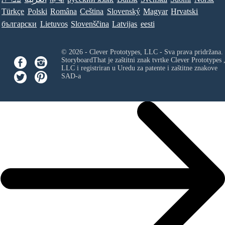
Türkçe
Polski
Româna
Ceština
Slovenský
Magyar
Hrvatski
български
Lietuvos
Slovenščina
Latvijas
eesti
© 2026 - Clever Prototypes, LLC - Sva prava pridržana.
StoryboardThat je zaštitni znak tvrtke
Clever Prototypes 
LLC
i registriran u Uredu za patente i zaštitne znakove
SAD-a