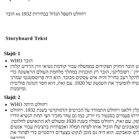
הובר vs רוזוולט השפל הגדול בבחירות 1932
Storyboard Tekst
Slajd: 1
WHO הובר
 הובר החזיק תפקידים בממשלה עבור קודמת נשיאי וורן הרדינג קלווין
דג '. רפובליקני, הובר רץ תוכניות במהלך מלחמת העולם הראשונה כדי
להקל רעב בחו"ל והיה איש עסקים מכובד. הוא היה פרוטסטנטי שמרני
כי הבטיח להמשיך את השגשוג של 1920. עם זאת, הוא חסר הנהגה פוליטית
ומיומנות.
Slajd: 2
WHO רוזוולט היתה
פרנקלין דלאנו רוזוולט התמודד על הכרטיס הדמוקרטי בשנת 1932. רוזוולט
רתו פעמיים כסנטור ניו יורק, כמו גם עוזר מזכיר הצי תחת הנשיא וודרו
וילסון. עם זאת, רוזוולט בפוליו בשנת 1920 ומעולם לא התאושש לחלוטין.
מאבקים שלו הוביל אותו לפתח חמלה ואכפתיות ברצינות עבור אנשים
לים ומאבקם. הוא היה גם מוכן לנקוט בצעדים דרסטיים כדי לפתור את
הדיכאון.