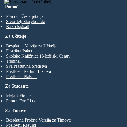
Pomoć
Pomoć i česta pitanja
Stvoritelj Storyboarda
Kako ispisati
Za Učitelje
Besplatna Verzija za Učitelje
Distrikta Paketi
Školske Knjižnice i Medijski Centri
Treninzi
Sva Nastavna Sredstva
Predlošci Radnih Listova
Predlošci Plakata
Za Studente
Moja Učionica
Photos For Class
Za Timove
Besplatna Probna Verzija za Timove
Poslovni Resursi