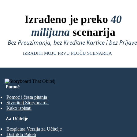
Izrađeno je preko
40
milijuna
scenarija
Bez Preuzimanja, bez Kreditne Kartice i bez Prijave
IZRADITI MOJU PRVU PLOČU SCENARIJA
Pomoć
Pomoć i česta pitanja
Stvoritelj Storyboarda
Kako ispisati
Za Učitelje
Besplatna Verzija za Učitelje
Distrikta Paketi