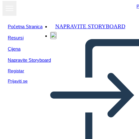
P
NAPRAVITE STORYBOARD
Početna Stranica
Resursi
Cijena
Napravite Storyboard
Registar
Prijaviti se
השפל הגדול - קערת האבק