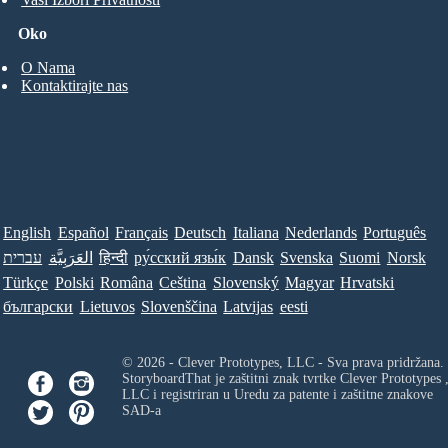
Oko
O Nama
Kontaktirajte nas
English
Español
Français
Deutsch
Italiana
Nederlands
Português
עברית
العَرَبِيَّة
हिन्दी
ру́сский язы́к
Dansk
Svenska
Suomi
Norsk
Türkçe
Polski
Româna
Ceština
Slovenský
Magyar
Hrvatski
български
Lietuvos
Slovenščina
Latvijas
eesti
© 2026 - Clever Prototypes, LLC - Sva prava pridržana.
StoryboardThat je zaštitni znak tvrtke
Clever Prototypes 
LLC
i registriran u Uredu za patente i zaštitne znakove
SAD-a