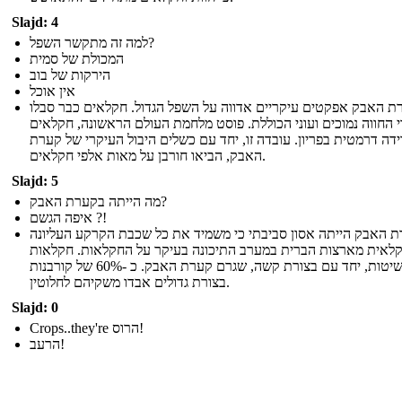
Slajd: 4
למה זה מתקשר השפל?
המכולת של סמית
הירקות של בוב
אין אוכל
רת האבק אפקטים עיקריים אדווה על השפל הגדול. חקלאים כבר סבלו
 החווה נמוכים ועוני הכוללת. פוסט מלחמת העולם הראשונה, חקלאים
ידה דרמטית בפריון. עובדה זו, יחד עם כשלים היבול העיקרי של קערת
האבק, הביאו חורבן על מאות אלפי חקלאים.
Slajd: 5
מה הייתה בקערת האבק?
איפה הגשם ?!
 האבק הייתה אסון סביבתי כי משמיד את כל שכבת הקרקע העליונה
לאית מארצות הברית במערב התיכונה בעיקר על החקלאות. חקלאות
שיטות, יחד עם בצורת קשה, שגרם קערת האבק. כ -60% של קורבנות
בצורת גדולים אבדו משקיהם לחלוטין.
Slajd: 0
Crops..they're הרוס!
הרעב!