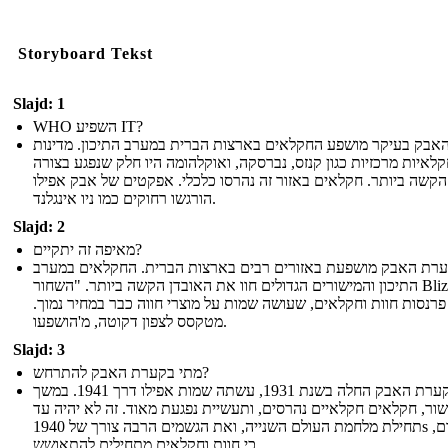
Storyboard Tekst
Slajd: 1
WHO השפיע IT?
אבק בעיקר מושפע החקלאים בארצות הברית במערב התיכון. מדינות
לאיות מרכזיות כגון קנזס, נברסקה, ואוקלהומה היו חלק שנפגע בצורה
הקשה ביותר. חקלאים באזור זה נהרסו כלכלי. אפקטים של אבק אפילו
הורגשו רחוקים כמו ניו אינגלנד.
Slajd: 2
מאיפה זה יתקיים?
רת האבק מושפעת באזורים רבים בארצות הברית. החקלאים במערב
התיכון והמישורים הגדולים חוו את האובדן הקשה ביותר. "השחור Blizzards"
פרנסות חוות וחקלאים, שעושה שמות על מוצרי חווה כבר במחיר נמוך
מטקסס לצפון דקוטה, מ'הושפעו.
Slajd: 3
מתי בקערת האבק להתרחש?
קערת האבק החלה בשנת 1931, עשתה שמות אפילו דרך 1941. במשך
ור, חקלאים חקלאיים נהרסים, ותעשיית נפגעת מאוד. זה לא יהיה עד
תחילת מלחמת העולם השנייה, ואת הגשמים הרבה צורך של 1940s מוקדם,
כי חוות וחקלאים מתחילים להתאושש.