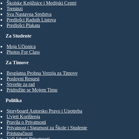
Školske Knjižnice i Medijski Centri
Treninzi
Sva Nastavna Sredstva
Predlošci Radnih Listova
Predlošci Plakata
Za Studente
Moja Učionica
Photos For Class
Za Timove
Besplatna Probna Verzija za Timove
Poslovni Resursi
Stvorite za rad
Pridružite se Mojem Timu
Politika
Storyboard Autorsko Pravo i Upotreba
Uvjeti Korištenja
Pravila o Privatnosti
Privatnost i Sigurnost za Škole i Studente
Pristupačnost
Vaši Izbori Privatnosti