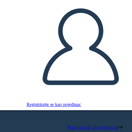
Registrirajte se kao pojedinac
Napravite Storyboard