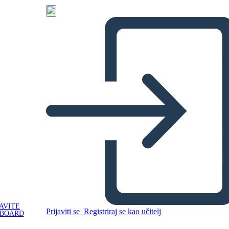
AVITE
Prijaviti se
Registriraj se kao učitelj
YBOARD