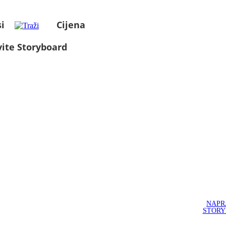
i
Cijena
ite Storyboard
NAPR
STOR