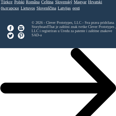
Türkçe
Polski
Româna
Ceština
Slovenský
Magyar
Hrvatski
български
Lietuvos
Slovenščina
Latvijas
eesti
© 2026 - Clever Prototypes, LLC - Sva prava pridržana.
StoryboardThat je zaštitni znak tvrtke
Clever Prototypes 
LLC
i registriran u Uredu za patente i zaštitne znakove
SAD-a