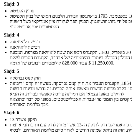
Slajd: 3
פורץ הקפיטול
ב -18 בספטמבר, 1793 בוושינגטון הבירה, הלבנים הסופי של בניין הקפיטול
ב על ידי ג'ורג 'וושינגטון. הבניין הפך לנקודת ציון אמריקאי בשל הישגיה
ההסטוריים יופי ארכיטקטוני.
Slajd: 4
רכישת לואיזיאנה
רכישת לואיזיאנה
ב -30 באפריל, 1803, הקונגרס רכש את שטח לואיזיאנה מצרפת. המכונה
הנדל"ן הגדולה ביותר" בהיסטוריה של ארה"ב, הקונגרס הסכים לשלם
11,250,000 $ עבור 828,000 קילומטרים רבועים של אדמה.
Slajd: 5
חוק קנזס נברסקה
בשנת 1854, הקונגרס העביר את חוק קנזס נברסקה. מעשה זה קדם "ריבונות
" בקרב מדינות חדשות מאשפז אותה הברית. זה נדרש מדינות חדשות
להחליט באופן עצמאי אם המדינה צריכה לאפשר עבדות. זה הביא
יקטים בין תומכי פרו-עבדות האבולישניסטים, בסופו של דבר וכתוצאה
מכך מלחמת האזרחים.
Slajd: 6
13 תיקון אשרר
הקונגרס האמריקני חוק לתיקון ה -13 אשר מחוץ לחוק עבדות ברחבי ארצות
ת. חוק זה נחקק שמונה חודשים לאחר סיום מלחמת האזרחים, ולבסוף