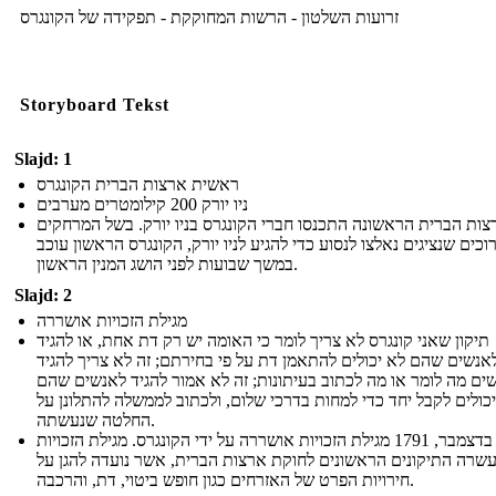
זרועות השלטון - הרשות המחוקקת - תפקידה של הקונגרס
Storyboard Tekst
Slajd: 1
ראשית ארצות הברית הקונגרס
ניו יורק 200 קילומטרים מערבים
צות הברית הראשונה התכנסו חברי הקונגרס בניו יורק. בשל המרחקים
כים שנציגים נאלצו לנסוע כדי להגיע לניו יורק, הקונגרס הראשון עוכב
במשך שבועות לפני הושג המנין הראשון.
Slajd: 2
מגילת הזכויות אושררה
תיקון שאני קונגרס לא צריך לומר כי האומה יש רק דת אחת, או להגיד
אנשים שהם לא יכולים להתאמן דת על פי בחירתם; זה לא צריך להגיד
ים מה לומר או מה לכתוב בעיתונות; זה לא אמור להגיד לאנשים שהם
יכולים לקבל יחד כדי למחות בדרכי שלום, ולכתוב לממשלה להתלונן על
החלטה שנעשתה.
ב -15 בדצמבר, 1791 מגילת הזכויות אושררה על ידי הקונגרס. מגילת הזכויות
שרה התיקונים הראשונים לחוקת ארצות הברית, אשר נועדה להגן על
חירויות הפרט של האזרחים כגון חופש ביטוי, דת, והרכבה.