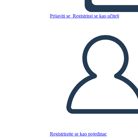
ציר הרשות המחוקקת
Prijaviti se
Registriraj se kao učitelj
Kopirajte ovaj Storyboard
IZRADITE PLOČU SCENARIJA
REPRODUCIRAJ DIJAPROJEKCIJU
ČITAJ MI
Registrirajte se kao pojedinac