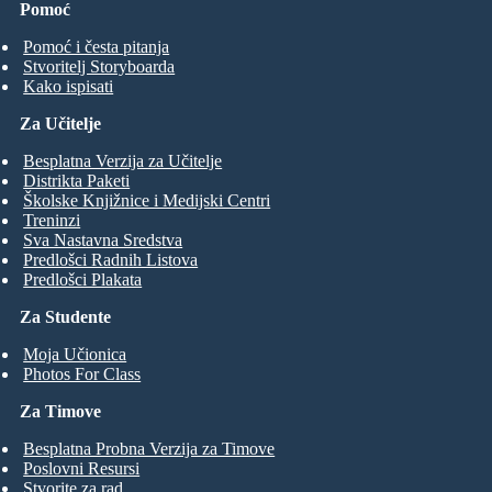
Pomoć
Pomoć i česta pitanja
Stvoritelj Storyboarda
Kako ispisati
Za Učitelje
Besplatna Verzija za Učitelje
Distrikta Paketi
Školske Knjižnice i Medijski Centri
Treninzi
Sva Nastavna Sredstva
Predlošci Radnih Listova
Predlošci Plakata
Za Studente
Moja Učionica
Photos For Class
Za Timove
Besplatna Probna Verzija za Timove
Poslovni Resursi
Stvorite za rad