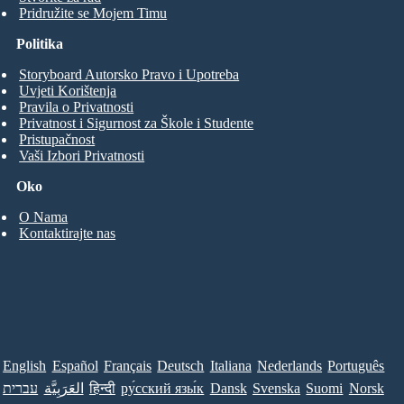
Pridružite se Mojem Timu
Politika
Storyboard Autorsko Pravo i Upotreba
Uvjeti Korištenja
Pravila o Privatnosti
Privatnost i Sigurnost za Škole i Studente
Pristupačnost
Vaši Izbori Privatnosti
Oko
O Nama
Kontaktirajte nas
English
Español
Français
Deutsch
Italiana
Nederlands
Português
Norsk
Suomi
Svenska
Dansk
ру́сский язы́к
हिन्दी
العَرَبِيَّة
עברית