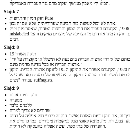
הביא קץ מאבק ממושך ועקוב מדם נגד העבדות באמריקה.
Slajd: 7
חוק המזון והתרופות Pure
אתה לא יכול לעשות כזה תביעה שערורייתית אלא אם זה נכון!
בשנת 1906, הקונגרס העביר את חוק המזון ותרופות הטהור, שאסר מזון מזיק
mislabeled וסמים. חוק זה מוגן אזרחים מן הצריכה של מוצרים מזיקים וזהמו
רבים.
Slajd: 8
19 תיקון אשרר
"זכותם של אזרחי ארצות הברית בהצבעה לא תישלל או מקוצרת על ידי
ארצות הברית או בכל מדינה מחמת מינם."
בשנת 1920, הקונגרס אשרר את התיקון ה -19 לחוקת ארצות הברית. תיקון
מובטח לנשים זכות הצבעה. תיקון זה היה שיאו של כמעט מאה שנה של
עבודה "נשים suffragists.
Slajd: 9
חוק זכויות אזרח
מספרה
ללבנים בלבד
שחורים לא צריך למרוח
ך זה, את חוק זכויות האזרח אושר. חוק זה פורעי חוק אפליה על בסיס
זע, צבע, דת, מין, מוצא לאומי מכל במקומות ציבוריים. כמו כן סיים את
ההפרדה של בתי ספר, ועשה אפליה בהעסקה לא חוקית.