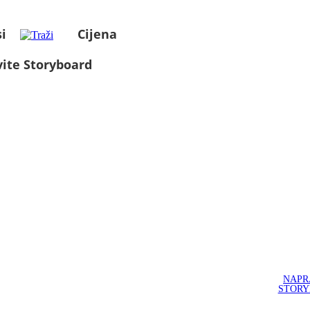
i
Cijena
ite Storyboard
NAPR
STOR