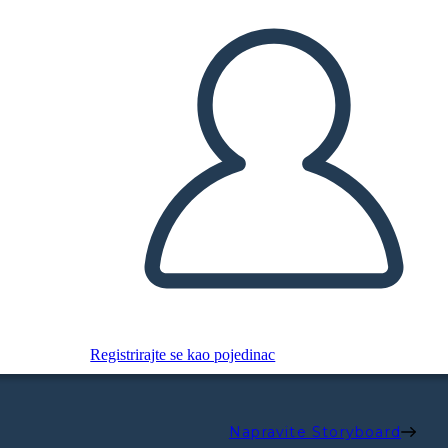
Registrirajte se kao pojedinac
Napravite Storyboard