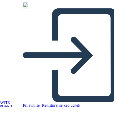
AVITE
Prijaviti se
Registriraj se kao učitelj
YBOARD