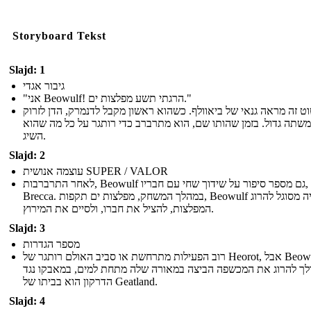
Storyboard Tekst
Slajd: 1
גיבור אגדי
"אני Beowulf! הרגתי תשע מפלצות ים."
וט זה מראה גנאי של ביאוולף. כשהוא ראשון מקבל לדנמרק, הדן לזרוק
משתה גדול. בזמן שהותו שם, הוא מתרברב כדי רותגר על כל מה שהוא
השיג.
Slajd: 2
עוצמה אנושית SUPER / VALOR
לאחר התרברבות, Beowulf גם מספר סיפור על שידוך שחי עם חבריו,
Brecca. במהלך המשחק, מפלצות ים תקפות, Beowulf היה מסוגל להרוג
המפלצות, להציל את חברו, ולסיים את המירוץ.
Slajd: 3
מספר הגדרות
רוב הפעילות מתרחשת או סביב האולם רותגר של Heorot, אבל Beowulf גם
לך להרוג את המכשפה הביצה במאורה שלה מתחת למים, במאבקו נגד
הדרקון הוא בביתו של Geatland.
Slajd: 4