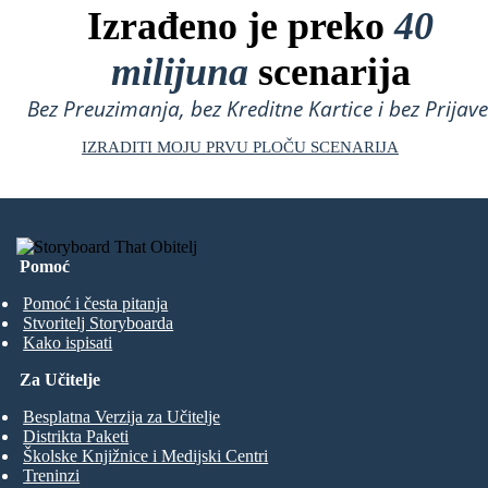
Izrađeno je preko
40
milijuna
scenarija
Bez Preuzimanja, bez Kreditne Kartice i bez Prijave
IZRADITI MOJU PRVU PLOČU SCENARIJA
Pomoć
Pomoć i česta pitanja
Stvoritelj Storyboarda
Kako ispisati
Za Učitelje
Besplatna Verzija za Učitelje
Distrikta Paketi
Školske Knjižnice i Medijski Centri
Treninzi