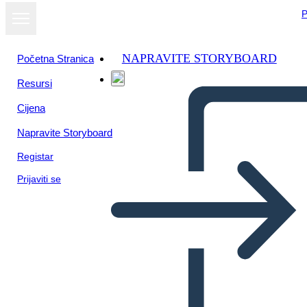
P
NAPRAVITE STORYBOARD
Početna Stranica
Resursi
Cijena
Napravite Storyboard
Registar
Prijaviti se
Beowulf - אלמנטים של אפי