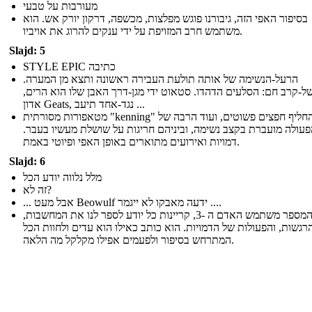
מעורבות על טבעי
בסיפור האפי הזה, גיבורנו פוגש מפלצות, מכשפה, דרקון יורק אש. הוא
משתמש חרב המזויפת על ידי ענקים להרוג את אויביו.
Slajd: 5
STYLE EPIC כתיבה
הרעל-הנשימה של אותה תולעת העבירה ראשונה ותצא מן המערה.
של-קרב חם: הסלעים הדהדו. סטאוט ידי מגן-דרך האבן שלו הוא הרים
אדון Geats, נגד-אחד תיעב ...
מטאפורות מסורתית "kenning" להחליף חפצים פשוטים, ועוד הרבה של
פעולה מועברת בקצב נשימה, וביניהם חריגות על שושלת מעשיו בעבר
דמויות ואירועים מתוארים באופן האפי ופיוטי באמת.
Slajd: 6
מלל נלווה יודע הכל
זה לא?
... אבל מעט Beowulf ידעה מאבקו לא ייגמר ....
המספר משתמש האדם ה -3, קריינות כל יודע לספר לנו את המחשבות,
רגשות, והפעולות של הדמויות. הוא כותב כאילו הוא עדים ולחוות הכל
המתרחש בסיפור ולפעמים אפילו מקלקל מה הלאה.