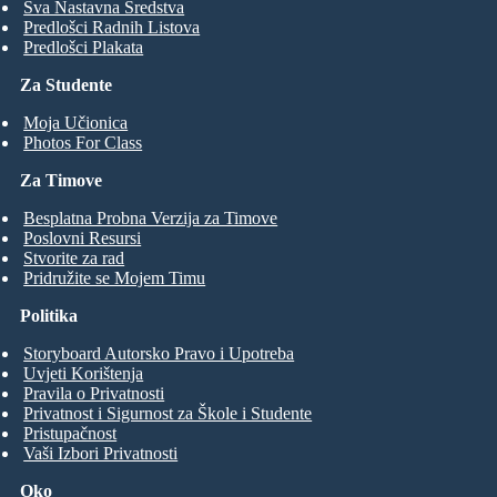
Sva Nastavna Sredstva
Predlošci Radnih Listova
Predlošci Plakata
Za Studente
Moja Učionica
Photos For Class
Za Timove
Besplatna Probna Verzija za Timove
Poslovni Resursi
Stvorite za rad
Pridružite se Mojem Timu
Politika
Storyboard Autorsko Pravo i Upotreba
Uvjeti Korištenja
Pravila o Privatnosti
Privatnost i Sigurnost za Škole i Studente
Pristupačnost
Vaši Izbori Privatnosti
Oko