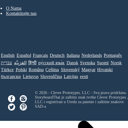
O Nama
Kontaktirajte nas
English
Español
Français
Deutsch
Italiana
Nederlands
Português
עברית
العَرَبِيَّة
हिन्दी
ру́сский язы́к
Dansk
Svenska
Suomi
Norsk
Türkçe
Polski
Româna
Ceština
Slovenský
Magyar
Hrvatski
български
Lietuvos
Slovenščina
Latvijas
eesti
© 2026 - Clever Prototypes, LLC - Sva prava pridržana.
StoryboardThat je zaštitni znak tvrtke
Clever Prototypes 
LLC
i registriran u Uredu za patente i zaštitne znakove
SAD-a