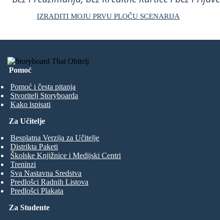
IZRADITI MOJU PRVU PLOČU SCENARIJA
Pomoć
Pomoć i česta pitanja
Stvoritelj Storyboarda
Kako ispisati
Za Učitelje
Besplatna Verzija za Učitelje
Distrikta Paketi
Školske Knjižnice i Medijski Centri
Treninzi
Sva Nastavna Sredstva
Predlošci Radnih Listova
Predlošci Plakata
Za Studente