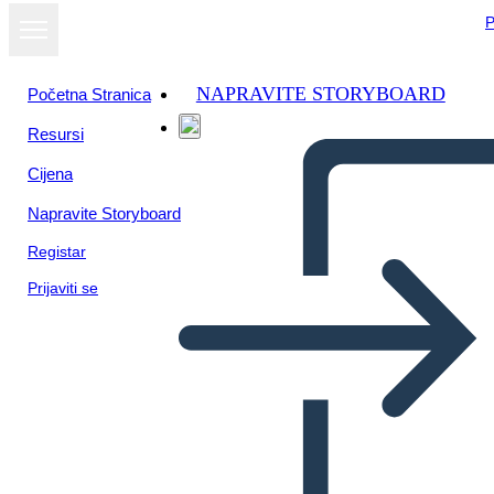
P
NAPRAVITE STORYBOARD
Početna Stranica
Resursi
Prikaži kao
Cijena
dijaprojekciju
Napravite Storyboard
Registar
Prijaviti se
मुख्य विचार और विवरण 3