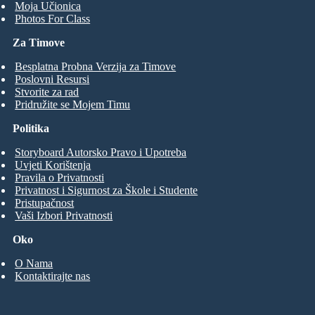
Moja Učionica
Photos For Class
Za Timove
Besplatna Probna Verzija za Timove
Poslovni Resursi
Stvorite za rad
Pridružite se Mojem Timu
Politika
Storyboard Autorsko Pravo i Upotreba
Uvjeti Korištenja
Pravila o Privatnosti
Privatnost i Sigurnost za Škole i Studente
Pristupačnost
Vaši Izbori Privatnosti
Oko
O Nama
Kontaktirajte nas