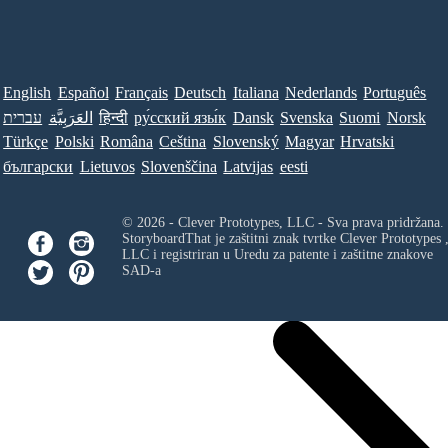
English
Español
Français
Deutsch
Italiana
Nederlands
Português
עברית
العَرَبِيَّة
हिन्दी
ру́сский язы́к
Dansk
Svenska
Suomi
Norsk
Türkçe
Polski
Româna
Ceština
Slovenský
Magyar
Hrvatski
български
Lietuvos
Slovenščina
Latvijas
eesti
© 2026 - Clever Prototypes, LLC - Sva prava pridržana.
StoryboardThat je zaštitni znak tvrtke
Clever Prototypes 
LLC
i registriran u Uredu za patente i zaštitne znakove
SAD-a