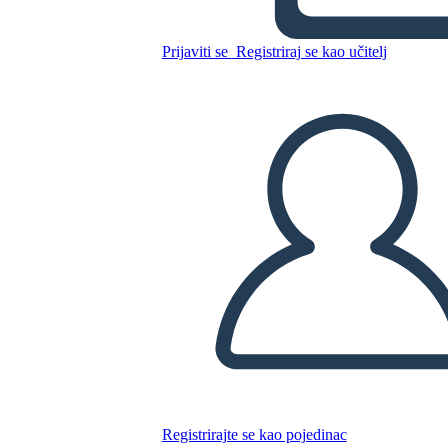
Prijaviti se
Registriraj se kao učitelj
Kopirajte ovaj Storyboard
IZRADITE PLOČU SCENARIJA
REPRODUCIRAJ DIJAPROJEKCIJU
ČITAJ MI
Registrirajte se kao pojedinac