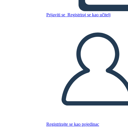
Prijaviti se
Registriraj se kao učitelj
Definicija Legende
Kopirajte ovaj Storyboard
IZRADITE PLOČU SCENARIJA
REPRODUCIRAJ DIJAPROJEKCIJU
ČITAJ MI
Registrirajte se kao pojedinac