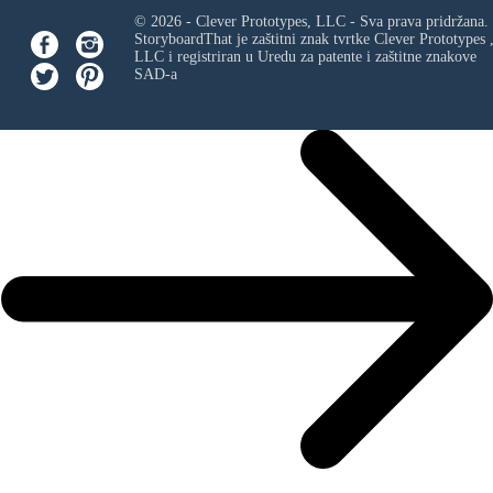
© 2026 - Clever Prototypes, LLC - Sva prava pridržana.
StoryboardThat je zaštitni znak tvrtke
Clever Prototypes 
LLC
i registriran u Uredu za patente i zaštitne znakove
SAD-a