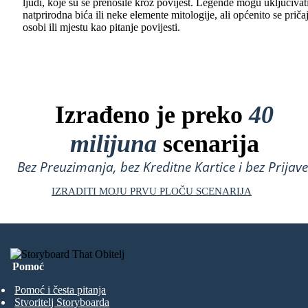
ljudi, koje su se prenosile kroz povijest. Legende mogu uključivat
natprirodna bića ili neke elemente mitologije, ali općenito se priča
osobi ili mjestu kao pitanje povijesti.
Izrađeno je preko
40
milijuna
scenarija
Bez Preuzimanja, bez Kreditne Kartice i bez Prijave
IZRADITI MOJU PRVU PLOČU SCENARIJA
Pomoć
Pomoć i česta pitanja
Stvoritelj Storyboarda