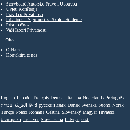
Storyboard Autorsko Pravo i Upotreba
Uvjeti Korištenja
Pravila o Privatnosti
Privatnost i Sigurnost za Škole i Studente
Pristupačnost
Vaši Izbori Privatnosti
Oko
O Nama
Kontaktirajte nas
English
Español
Français
Deutsch
Italiana
Nederlands
Português
עברית
العَرَبِيَّة
हिन्दी
ру́сский язы́к
Dansk
Svenska
Suomi
Norsk
Türkçe
Polski
Româna
Ceština
Slovenský
Magyar
Hrvatski
български
Lietuvos
Slovenščina
Latvijas
eesti