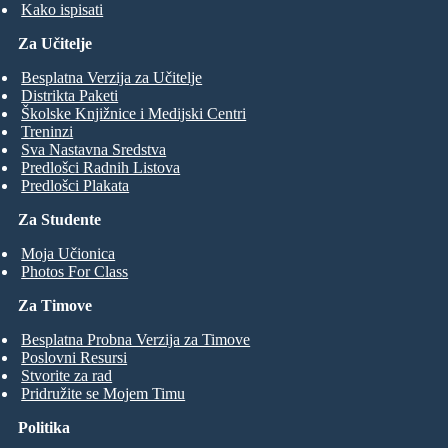
Kako ispisati
Za Učitelje
Besplatna Verzija za Učitelje
Distrikta Paketi
Školske Knjižnice i Medijski Centri
Treninzi
Sva Nastavna Sredstva
Predlošci Radnih Listova
Predlošci Plakata
Za Studente
Moja Učionica
Photos For Class
Za Timove
Besplatna Probna Verzija za Timove
Poslovni Resursi
Stvorite za rad
Pridružite se Mojem Timu
Politika