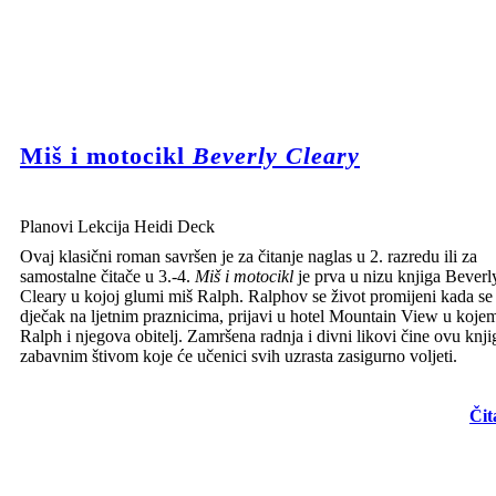
Miš i motocikl
Beverly Cleary
Planovi Lekcija Heidi Deck
Ovaj klasični roman savršen je za čitanje naglas u 2. razredu ili za
samostalne čitače u 3.-4.
Miš i motocikl
je prva u nizu knjiga Beverl
Cleary u kojoj glumi miš Ralph. Ralphov se život promijeni kada se
dječak na ljetnim praznicima, prijavi u hotel Mountain View u koje
Ralph i njegova obitelj. Zamršena radnja i divni likovi čine ovu knji
zabavnim štivom koje će učenici svih uzrasta zasigurno voljeti.
Čit