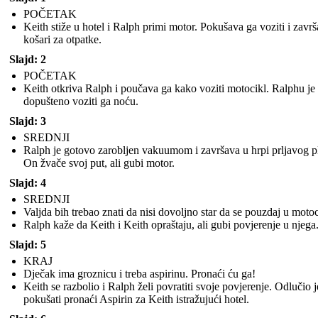
POČETAK
Keith stiže u hotel i Ralph primi motor. Pokušava ga voziti i zavr
košari za otpatke.
Slajd: 2
POČETAK
Keith otkriva Ralph i poučava ga kako voziti motocikl. Ralphu je
dopušteno voziti ga noću.
Slajd: 3
SREDNJI
Ralph je gotovo zarobljen vakuumom i završava u hrpi prljavog p
On žvače svoj put, ali gubi motor.
Slajd: 4
SREDNJI
Valjda bih trebao znati da nisi dovoljno star da se pouzdaj u motoc
Ralph kaže da Keith i Keith opraštaju, ali gubi povjerenje u njega
Slajd: 5
KRAJ
Dječak ima groznicu i treba aspirinu. Pronaći ću ga!
Keith se razbolio i Ralph želi povratiti svoje povjerenje. Odlučio j
pokušati pronaći Aspirin za Keith istražujući hotel.