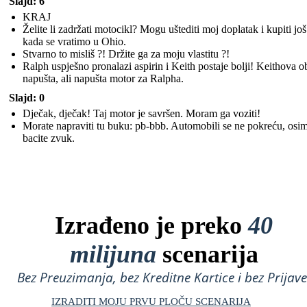
Slajd: 6
KRAJ
Želite li zadržati motocikl? Mogu uštediti moj doplatak i kupiti jo
kada se vratimo u Ohio.
Stvarno to misliš ?! Držite ga za moju vlastitu ?!
Ralph uspješno pronalazi aspirin i Keith postaje bolji! Keithova ob
napušta, ali napušta motor za Ralpha.
Slajd: 0
Dječak, dječak! Taj motor je savršen. Moram ga voziti!
Morate napraviti tu buku: pb-bbb. Automobili se ne pokreću, osi
bacite zvuk.
Izrađeno je preko
40
milijuna
scenarija
Bez Preuzimanja, bez Kreditne Kartice i bez Prijave
IZRADITI MOJU PRVU PLOČU SCENARIJA