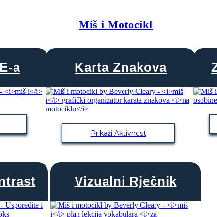
Miš i Motocikl
E-a
Karta Znakova
Prikaži Aktivnost
ntrast
Vizualni Rječnik