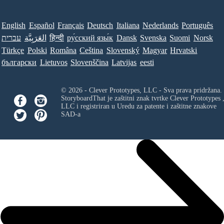
English
Español
Français
Deutsch
Italiana
Nederlands
Português
עברית
العَرَبِيَّة
हिन्दी
ру́сский язы́к
Dansk
Svenska
Suomi
Norsk
Türkçe
Polski
Româna
Ceština
Slovenský
Magyar
Hrvatski
български
Lietuvos
Slovenščina
Latvijas
eesti
© 2026 - Clever Prototypes, LLC - Sva prava pridržana.
StoryboardThat je zaštitni znak tvrtke
Clever Prototypes 
LLC
i registriran u Uredu za patente i zaštitne znakove
SAD-a