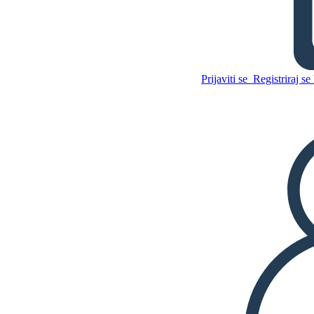
Dijagram Točaka Miša i
Motora
Prijaviti se
Registriraj se 
Kopirajte ovaj Storyboard
IZRADITE PLOČU SCENARIJA
Kopirajte ovaj Storyboard
IZRADITE PLOČU SCENARIJA
REPRODUCIRAJ DIJAPROJEKCIJU
ČITAJ MI