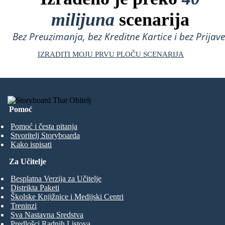
milijuna
scenarija
Bez Preuzimanja, bez Kreditne Kartice i bez Prijave
IZRADITI MOJU PRVU PLOČU SCENARIJA
Pomoć
Pomoć i česta pitanja
Stvoritelj Storyboarda
Kako ispisati
Za Učitelje
Besplatna Verzija za Učitelje
Distrikta Paketi
Školske Knjižnice i Medijski Centri
Treninzi
Sva Nastavna Sredstva
Predlošci Radnih Listova