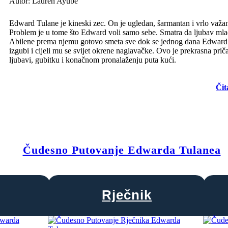
Autor: Lauren Ayube
Edward Tulane je kineski zec. On je ugledan, šarmantan i vrlo važa
Problem je u tome što Edward voli samo sebe. Smatra da ljubav ml
Abilene prema njemu gotovo smeta sve dok se jednog dana Edward
izgubi i cijeli mu se svijet okrene naglavačke. Ovo je prekrasna prič
ljubavi, gubitku i konačnom pronalaženju puta kući.
Čit
Čudesno Putovanje Edwarda Tulanea
Rječnik