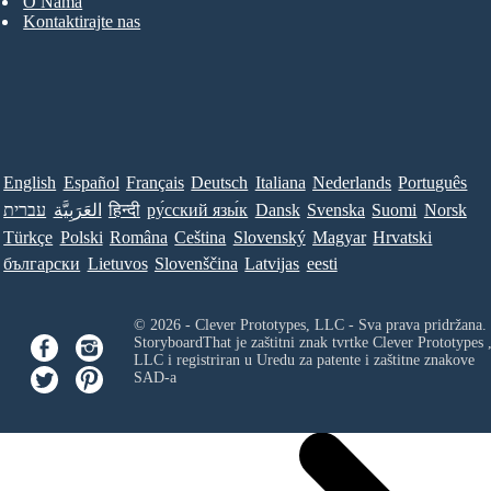
O Nama
Kontaktirajte nas
English
Español
Français
Deutsch
Italiana
Nederlands
Português
עברית
العَرَبِيَّة
हिन्दी
ру́сский язы́к
Dansk
Svenska
Suomi
Norsk
Türkçe
Polski
Româna
Ceština
Slovenský
Magyar
Hrvatski
български
Lietuvos
Slovenščina
Latvijas
eesti
© 2026 - Clever Prototypes, LLC - Sva prava pridržana.
StoryboardThat je zaštitni znak tvrtke
Clever Prototypes 
LLC
i registriran u Uredu za patente i zaštitne znakove
SAD-a