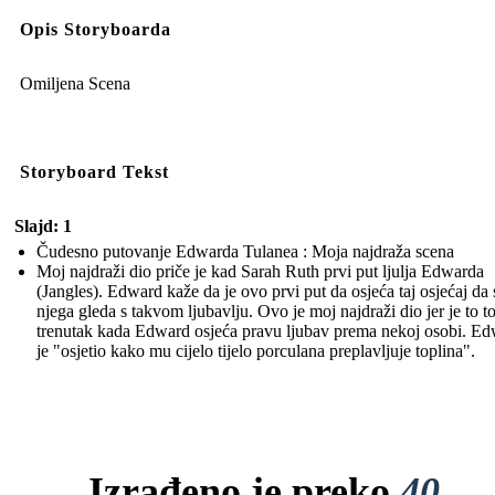
Opis Storyboarda
Omiljena Scena
Storyboard Tekst
Slajd: 1
Čudesno putovanje Edwarda Tulanea : Moja najdraža scena
Moj najdraži dio priče je kad Sarah Ruth prvi put ljulja Edwarda
(Jangles). Edward kaže da je ovo prvi put da osjeća taj osjećaj da 
njega gleda s takvom ljubavlju. Ovo je moj najdraži dio jer je to t
trenutak kada Edward osjeća pravu ljubav prema nekoj osobi. E
je "osjetio kako mu cijelo tijelo porculana preplavljuje toplina".
Izrađeno je preko
40