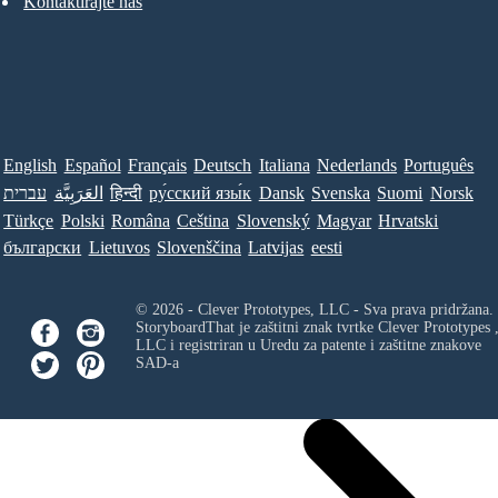
Kontaktirajte nas
English
Español
Français
Deutsch
Italiana
Nederlands
Português
עברית
العَرَبِيَّة
हिन्दी
ру́сский язы́к
Dansk
Svenska
Suomi
Norsk
Türkçe
Polski
Româna
Ceština
Slovenský
Magyar
Hrvatski
български
Lietuvos
Slovenščina
Latvijas
eesti
© 2026 - Clever Prototypes, LLC - Sva prava pridržana.
StoryboardThat je zaštitni znak tvrtke
Clever Prototypes 
LLC
i registriran u Uredu za patente i zaštitne znakove
SAD-a