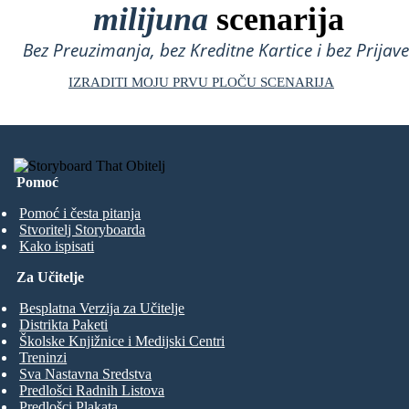
milijuna
scenarija
Bez Preuzimanja, bez Kreditne Kartice i bez Prijave
IZRADITI MOJU PRVU PLOČU SCENARIJA
Pomoć
Pomoć i česta pitanja
Stvoritelj Storyboarda
Kako ispisati
Za Učitelje
Besplatna Verzija za Učitelje
Distrikta Paketi
Školske Knjižnice i Medijski Centri
Treninzi
Sva Nastavna Sredstva
Predlošci Radnih Listova
Predlošci Plakata