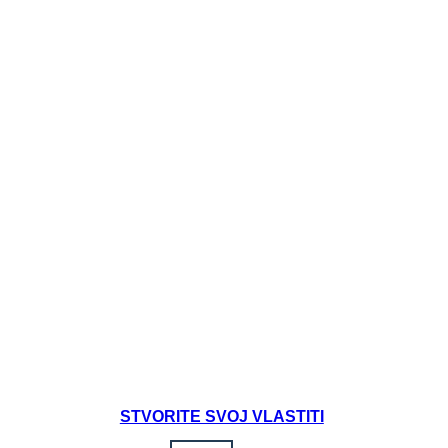
Create your own at Storyboard That
STVORITE SVOJ VLASTITI