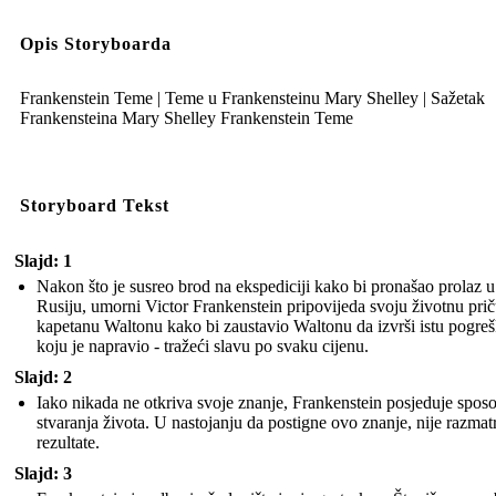
Opis Storyboarda
Frankenstein Teme | Teme u Frankensteinu Mary Shelley | Sažetak
Frankensteina Mary Shelley Frankenstein Teme
Storyboard Tekst
Slajd: 1
Nakon što je susreo brod na ekspediciji kako bi pronašao prolaz u
Rusiju, umorni Victor Frankenstein pripovijeda svoju životnu pri
kapetanu Waltonu kako bi zaustavio Waltonu da izvrši istu pogre
koju je napravio - tražeći slavu po svaku cijenu.
Slajd: 2
Iako nikada ne otkriva svoje znanje, Frankenstein posjeduje spos
stvaranja života. U nastojanju da postigne ovo znanje, nije razmat
rezultate.
Slajd: 3