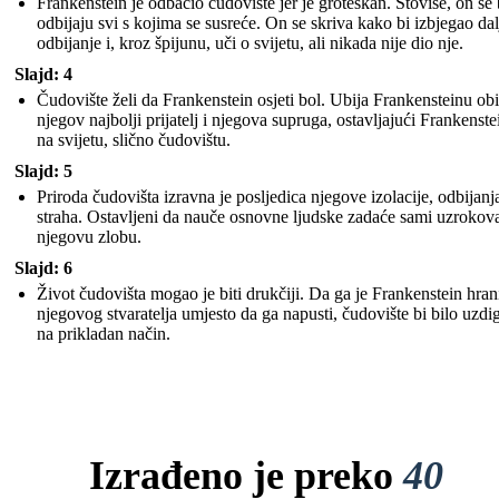
Frankenstein je odbacio čudovište jer je groteskan. Štoviše, on se 
odbijaju svi s kojima se susreće. On se skriva kako bi izbjegao dal
odbijanje i, kroz špijunu, uči o svijetu, ali nikada nije dio nje.
Slajd: 4
Čudovište želi da Frankenstein osjeti bol. Ubija Frankensteinu obit
njegov najbolji prijatelj i njegova supruga, ostavljajući Frankenst
na svijetu, slično čudovištu.
Slajd: 5
Priroda čudovišta izravna je posljedica njegove izolacije, odbijanja
straha. Ostavljeni da nauče osnovne ljudske zadaće sami uzrokova
njegovu zlobu.
Slajd: 6
Život čudovišta mogao je biti drukčiji. Da ga je Frankenstein hra
njegovog stvaratelja umjesto da ga napusti, čudovište bi bilo uzdi
na prikladan način.
Izrađeno je preko
40