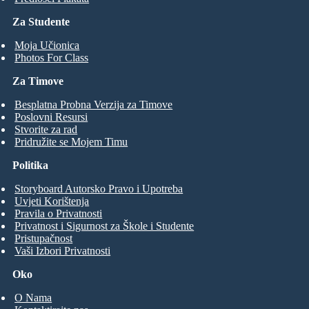
Za Studente
Moja Učionica
Photos For Class
Za Timove
Besplatna Probna Verzija za Timove
Poslovni Resursi
Stvorite za rad
Pridružite se Mojem Timu
Politika
Storyboard Autorsko Pravo i Upotreba
Uvjeti Korištenja
Pravila o Privatnosti
Privatnost i Sigurnost za Škole i Studente
Pristupačnost
Vaši Izbori Privatnosti
Oko
O Nama