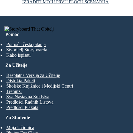
IZRADITI MOJU PRVU PLOČU SCENARIJA
Pomoć
Pomoć i česta pitanja
Stvoritelj Storyboarda
Kako ispisati
Za Učitelje
Besplatna Verzija za Učitelje
Distrikta Paketi
Školske Knjižnice i Medijski Centri
Treninzi
Sva Nastavna Sredstva
Predlošci Radnih Listova
Predlošci Plakata
Za Studente
Moja Učionica
Photos For Class