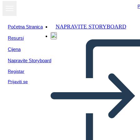
P
NAPRAVITE STORYBOARD
Početna Stranica
Resursi
Cijena
Napravite Storyboard
Registar
Prijaviti se
Karta ćelijskog pauka s
naslovom