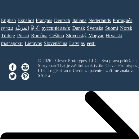
English
Español
Français
Deutsch
Italiana
Nederlands
Português
עברית
العَرَبِيَّة
हिन्दी
ру́сский язы́к
Dansk
Svenska
Suomi
Norsk
Türkçe
Polski
Româna
Ceština
Slovenský
Magyar
Hrvatski
български
Lietuvos
Slovenščina
Latvijas
eesti
© 2026 - Clever Prototypes, LLC - Sva prava pridržana.
StoryboardThat je zaštitni znak tvrtke
Clever Prototypes 
LLC
i registriran u Uredu za patente i zaštitne znakove
SAD-a