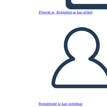
Prijaviti se
Registriraj se kao učitelj
Novi Stvori predložak oznake
stranice 2 (crno-bijelo)
Kopirajte ovaj Storyboard
IZRADITE PLOČU SCENARIJA
REPRODUCIRAJ DIJAPROJEKCIJU
ČITAJ MI
Registrirajte se kao pojedinac