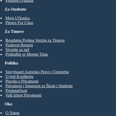
Predlošci Plakata
Za Studente
Moja Učionica
Photos For Class
Za Timove
Besplatna Probna Verzija za Timove
Poslovni Resursi
Stvorite za rad
Pridružite se Mojem Timu
Politika
Storyboard Autorsko Pravo i Upotreba
Uvjeti Korištenja
Pravila o Privatnosti
Privatnost i Sigurnost za Škole i Studente
Pristupačnost
Vaši Izbori Privatnosti
Oko
O Nama