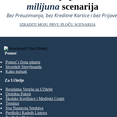
milijuna
scenarija
Bez Preuzimanja, bez Kreditne Kartice i bez Prijave
IZRADITI MOJU PRVU PLOČU SCENARIJA
Pomoć
Pomoć i česta pitanja
Stvoritelj Storyboarda
Kako ispisati
Za Učitelje
Besplatna Verzija za Učitelje
Distrikta Paketi
Školske Knjižnice i Medijski Centri
Treninzi
Sva Nastavna Sredstva
Predlošci Radnih Listova