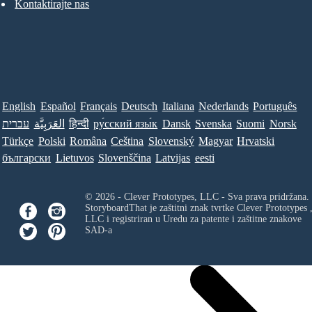
Kontaktirajte nas
English
Español
Français
Deutsch
Italiana
Nederlands
Português
עברית
العَرَبِيَّة
हिन्दी
ру́сский язы́к
Dansk
Svenska
Suomi
Norsk
Türkçe
Polski
Româna
Ceština
Slovenský
Magyar
Hrvatski
български
Lietuvos
Slovenščina
Latvijas
eesti
© 2026 - Clever Prototypes, LLC - Sva prava pridržana.
StoryboardThat je zaštitni znak tvrtke
Clever Prototypes 
LLC
i registriran u Uredu za patente i zaštitne znakove
SAD-a