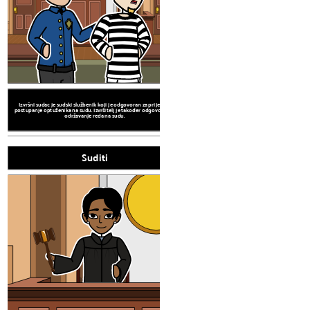
Suditi
Izvršni sudac je sudski službenik koji je odgovoran za prijevoz i
postupanje optuženika na sudu. Izvršitelj je također odgovoran za
održavanje reda na sudu.
Suditi
Pojedinci Prav
Sudski Stenograf
Sudac je pojedinac koji je odgovoran za predsjedanje suđenjem.
Ovisno o vrsti postupka, ovlasti suca razlikuju se, ali sudac osigurava