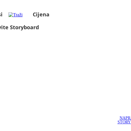
i
Cijena
ite Storyboard
NAPR
STOR