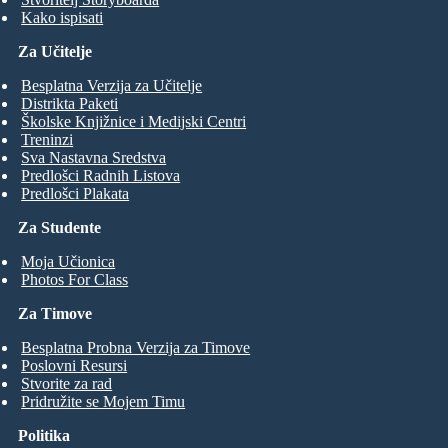
Kako ispisati
Za Učitelje
Besplatna Verzija za Učitelje
Distrikta Paketi
Školske Knjižnice i Medijski Centri
Treninzi
Sva Nastavna Sredstva
Predlošci Radnih Listova
Predlošci Plakata
Za Studente
Moja Učionica
Photos For Class
Za Timove
Besplatna Probna Verzija za Timove
Poslovni Resursi
Stvorite za rad
Pridružite se Mojem Timu
Politika