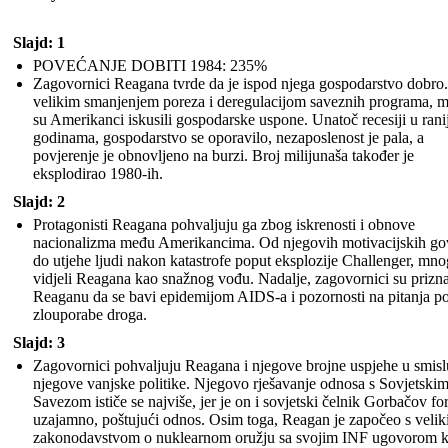
Slajd: 1
POVEĆANJE DOBITI 1984: 235%
Zagovornici Reagana tvrde da je ispod njega gospodarstvo dobro.
velikim smanjenjem poreza i deregulacijom saveznih programa, 
su Amerikanci iskusili gospodarske uspone. Unatoč recesiji u rani
godinama, gospodarstvo se oporavilo, nezaposlenost je pala, a
povjerenje je obnovljeno na burzi. Broj milijunaša također je
eksplodirao 1980-ih.
Slajd: 2
Protagonisti Reagana pohvaljuju ga zbog iskrenosti i obnove
nacionalizma među Amerikancima. Od njegovih motivacijskih go
do utjehe ljudi nakon katastrofe poput eksplozije Challenger, mno
vidjeli Reagana kao snažnog vođu. Nadalje, zagovornici su prizna
Reaganu da se bavi epidemijom AIDS-a i pozornosti na pitanja p
zlouporabe droga.
Slajd: 3
Zagovornici pohvaljuju Reagana i njegove brojne uspjehe u smisl
njegove vanjske politike. Njegovo rješavanje odnosa s Sovjetski
Savezom ističe se najviše, jer je on i sovjetski čelnik Gorbačov fo
uzajamno, poštujući odnos. Osim toga, Reagan je započeo s veli
zakonodavstvom o nuklearnom oružju sa svojim INF ugovorom ko