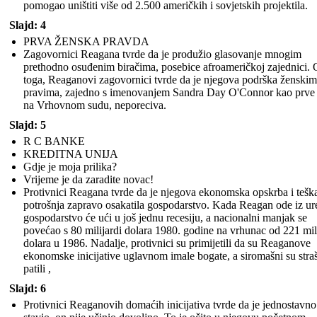
pomogao uništiti više od 2.500 američkih i sovjetskih projektila.
Slajd: 4
PRVA ŽENSKA PRAVDA
Zagovornici Reagana tvrde da je produžio glasovanje mnogim
prethodno osuđenim biračima, posebice afroameričkoj zajednici.
toga, Reaganovi zagovornici tvrde da je njegova podrška ženskim
pravima, zajedno s imenovanjem Sandra Day O'Connor kao prve
na Vrhovnom sudu, neporeciva.
Slajd: 5
R C BANKE
KREDITNA UNIJA
Gdje je moja prilika?
Vrijeme je da zaradite novac!
Protivnici Reagana tvrde da je njegova ekonomska opskrba i tešk
potrošnja zapravo osakatila gospodarstvo. Kada Reagan ode iz ur
gospodarstvo će ući u još jednu recesiju, a nacionalni manjak se
povećao s 80 milijardi dolara 1980. godine na vrhunac od 221 mil
dolara u 1986. Nadalje, protivnici su primijetili da su Reaganove
ekonomske inicijative uglavnom imale bogate, a siromašni su stra
patili ,
Slajd: 6
Protivnici Reaganovih domaćih inicijativa tvrde da je jednostavno