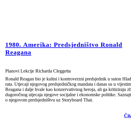
1980. Amerika: Predsjedništvo Ronald
Reagana
Planovi Lekcije Richarda Cleggetta
Ronald Reagan bio je kultni i kontroverzni predsjednik u suton Hla
rata. Utjecaji njegovog predsjedničkog mandata i danas su u vijestim
Reagana i dalje hvale kao konzervativnog heroja, ali ga kritiziraju z
dugoročnog utjecaja njegove socijalne i ekonomske politike. Saznajt
o njegovom predsjedništvu uz Storyboard That.
Čit