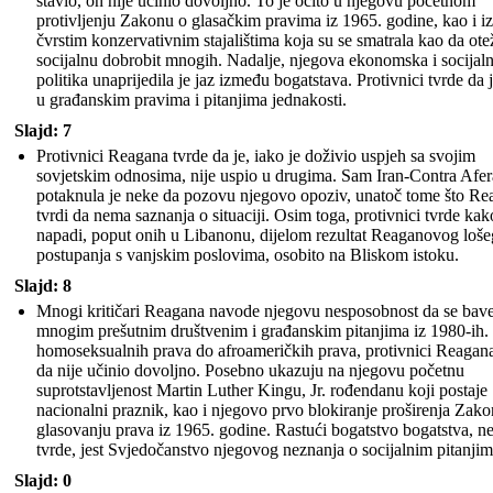
stavio, on nije učinio dovoljno. To je očito u njegovu početnom
protivljenju Zakonu o glasačkim pravima iz 1965. godine, kao i i
čvrstim konzervativnim stajalištima koja su se smatrala kao da ot
socijalnu dobrobit mnogih. Nadalje, njegova ekonomska i socijal
politika unaprijedila je jaz između bogatstava. Protivnici tvrde da j
u građanskim pravima i pitanjima jednakosti.
Slajd: 7
Protivnici Reagana tvrde da je, iako je doživio uspjeh sa svojim
sovjetskim odnosima, nije uspio u drugima. Sam Iran-Contra Afer
potaknula je neke da pozovu njegovo opoziv, unatoč tome što Re
tvrdi da nema saznanja o situaciji. Osim toga, protivnici tvrde kak
napadi, poput onih u Libanonu, dijelom rezultat Reaganovog loše
postupanja s vanjskim poslovima, osobito na Bliskom istoku.
Slajd: 8
Mnogi kritičari Reagana navode njegovu nesposobnost da se bav
mnogim prešutnim društvenim i građanskim pitanjima iz 1980-ih.
homoseksualnih prava do afroameričkih prava, protivnici Reagana
da nije učinio dovoljno. Posebno ukazuju na njegovu početnu
suprotstavljenost Martin Luther Kingu, Jr. rođendanu koji postaje
nacionalni praznik, kao i njegovo prvo blokiranje proširenja Zako
glasovanju prava iz 1965. godine. Rastući bogatstvo bogatstva, n
tvrde, jest Svjedočanstvo njegovog neznanja o socijalnim pitanjim
Slajd: 0