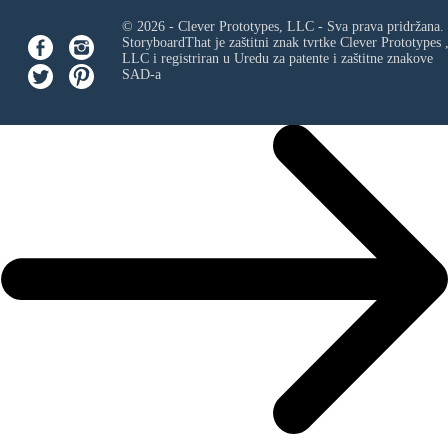
© 2026 - Clever Prototypes, LLC - Sva prava pridržana.
StoryboardThat je zaštitni znak tvrtke
Clever Prototypes 
LLC
i registriran u Uredu za patente i zaštitne znakove
SAD-a