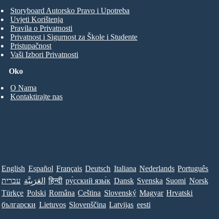
Storyboard Autorsko Pravo i Upotreba
Uvjeti Korištenja
Pravila o Privatnosti
Privatnost i Sigurnost za Škole i Studente
Pristupačnost
Vaši Izbori Privatnosti
Oko
O Nama
Kontaktirajte nas
English
Español
Français
Deutsch
Italiana
Nederlands
Português
עברית
العَرَبِيَّة
हिन्दी
ру́сский язы́к
Dansk
Svenska
Suomi
Norsk
Türkçe
Polski
Româna
Ceština
Slovenský
Magyar
Hrvatski
български
Lietuvos
Slovenščina
Latvijas
eesti