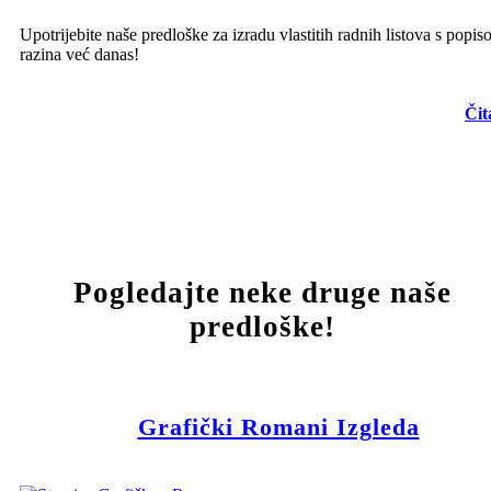
Upotrijebite naše predloške za izradu vlastitih radnih listova s popi
razina već danas!
Čit
Pogledajte neke druge naše
predloške!
Grafički Romani Izgleda