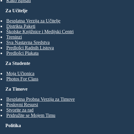
Kako ispisati
Za Učitelje
Besplatna Verzija za Učitelje
Distrikta Paketi
Školske Knjižnice i Medijski Centri
Treninzi
Sva Nastavna Sredstva
Predlošci Radnih Listova
Predlošci Plakata
Za Studente
Moja Učionica
Photos For Class
Za Timove
Besplatna Probna Verzija za Timove
Poslovni Resursi
Stvorite za rad
Pridružite se Mojem Timu
Politika