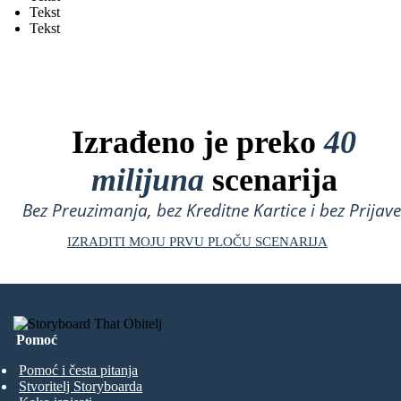
Tekst
Tekst
Izrađeno je preko
40
milijuna
scenarija
Bez Preuzimanja, bez Kreditne Kartice i bez Prijave
IZRADITI MOJU PRVU PLOČU SCENARIJA
Pomoć
Pomoć i česta pitanja
Stvoritelj Storyboarda