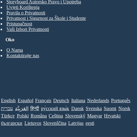
Storyboard Autorsko Pravo i Upotreba
Uvjeti Korištenja
Pravila o Privatnosti
Privatnost i Sigurnost za Škole i Studente
Pristupačnost
Vaši Izbori Privatnosti
Oko
O Nama
Kontaktirajte nas
English
Español
Français
Deutsch
Italiana
Nederlands
Português
עברית
العَرَبِيَّة
हिन्दी
ру́сский язы́к
Dansk
Svenska
Suomi
Norsk
Türkçe
Polski
Româna
Ceština
Slovenský
Magyar
Hrvatski
български
Lietuvos
Slovenščina
Latvijas
eesti