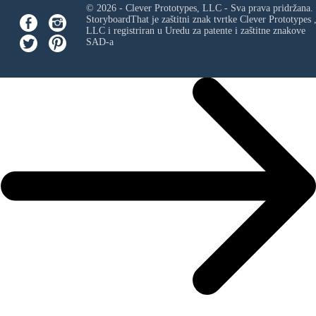
© 2026 - Clever Prototypes, LLC - Sva prava pridržana.
StoryboardThat je zaštitni znak tvrtke
Clever Prototypes 
LLC
i registriran u Uredu za patente i zaštitne znakove
SAD-a