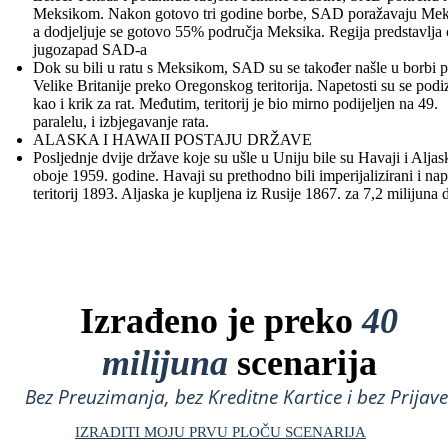
Meksikom. Nakon gotovo tri godine borbe, SAD poražavaju Mek
a dodjeljuje se gotovo 55% područja Meksika. Regija predstavlja c
jugozapad SAD-a
Dok su bili u ratu s Meksikom, SAD su se također našle u borbi p
Velike Britanije preko Oregonskog teritorija. Napetosti su se podi
kao i krik za rat. Međutim, teritorij je bio mirno podijeljen na 49.
paralelu, i izbjegavanje rata.
ALASKA I HAWAII POSTAJU DRŽAVE
Posljednje dvije države koje su ušle u Uniju bile su Havaji i Aljas
oboje 1959. godine. Havaji su prethodno bili imperijalizirani i nap
teritorij 1893. Aljaska je kupljena iz Rusije 1867. za 7,2 milijuna 
Izrađeno je preko
40
milijuna
scenarija
Bez Preuzimanja, bez Kreditne Kartice i bez Prijave
IZRADITI MOJU PRVU PLOČU SCENARIJA