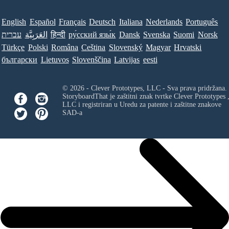
English
Español
Français
Deutsch
Italiana
Nederlands
Português
עברית
العَرَبِيَّة
हिन्दी
ру́сский язы́к
Dansk
Svenska
Suomi
Norsk
Türkçe
Polski
Româna
Ceština
Slovenský
Magyar
Hrvatski
български
Lietuvos
Slovenščina
Latvijas
eesti
© 2026 - Clever Prototypes, LLC - Sva prava pridržana.
StoryboardThat je zaštitni znak tvrtke
Clever Prototypes 
LLC
i registriran u Uredu za patente i zaštitne znakove
SAD-a