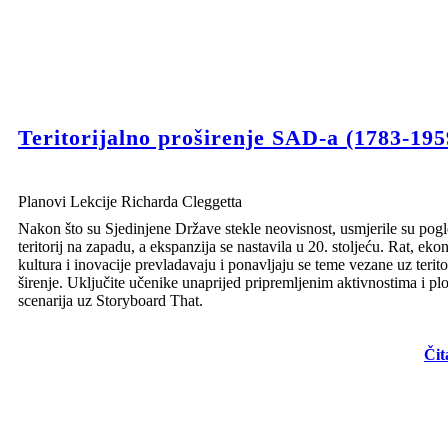
12:
Porazili smo Meksiko!
Teritorijalno proširenje SAD-a (1783-195
Želeći Teksas i potaknuti idejom očinske sudbine, SAD pokrenu rat s
Meksikom. Nakon gotovo tri godine borbe, SAD poražavaju Meksiko,
a dodjeljuje se gotovo 55% područja Meksika. Regija predstavlja
cijeli jugozapad SAD-a
Planovi Lekcije Richarda Cleggetta
Nakon što su Sjedinjene Države stekle neovisnost, usmjerile su pog
teritorij na zapadu, a ekspanzija se nastavila u 20. stoljeću. Rat, eko
kultura i inovacije prevladavaju i ponavljaju se teme vezane uz terito
širenje. Uključite učenike unaprijed pripremljenim aktivnostima i p
scenarija uz Storyboard That.
Čit