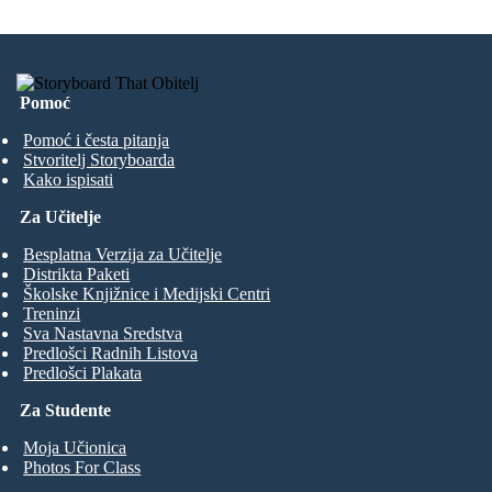
Pomoć
Pomoć i česta pitanja
Stvoritelj Storyboarda
Kako ispisati
Za Učitelje
Besplatna Verzija za Učitelje
Distrikta Paketi
Školske Knjižnice i Medijski Centri
Treninzi
Sva Nastavna Sredstva
Predlošci Radnih Listova
Predlošci Plakata
Za Studente
Moja Učionica
Photos For Class