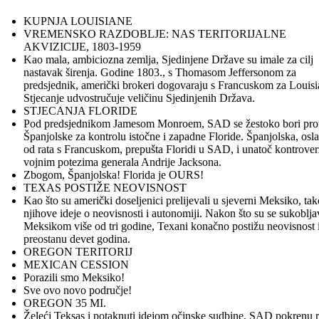
KUPNJA LOUISIANE
VREMENSKO RAZDOBLJE: NAS TERITORIJALNE
AKVIZICIJE, 1803-1959
Kao mala, ambiciozna zemlja, Sjedinjene Države su imale za cilj
nastavak širenja. Godine 1803., s Thomasom Jeffersonom za
predsjednik, američki brokeri dogovaraju s Francuskom za Louisi
Stjecanje udvostručuje veličinu Sjedinjenih Država.
STJECANJA FLORIDE
Pod predsjednikom Jamesom Monroem, SAD se žestoko bori pro
Španjolske za kontrolu istočne i zapadne Floride. Španjolska, osl
od rata s Francuskom, prepušta Floridi u SAD, i unatoč kontrove
vojnim potezima generala Andrije Jacksona.
Zbogom, Španjolska! Florida je OURS!
TEXAS POSTIŽE NEOVISNOST
Kao što su američki doseljenici prelijevali u sjeverni Meksiko, tak
njihove ideje o neovisnosti i autonomiji. Nakon što su se sukobljav
Meksikom više od tri godine, Texani konačno postižu neovisnost 
preostanu devet godina.
OREGON TERITORIJ
MEXICAN CESSION
Porazili smo Meksiko!
Sve ovo novo područje!
OREGON 35 MI.
Želeći Teksas i potaknuti idejom očinske sudbine, SAD pokrenu r