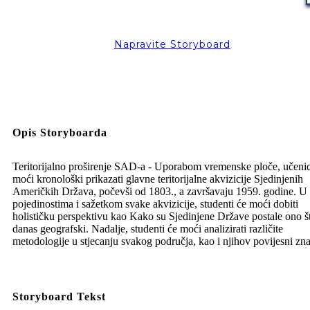
Napravite Storyboard
Legend
12 Years and 0 Days
Time Break
Create your own at Storyboard That
Opis Storyboarda
Teritorijalno proširenje SAD-a - Uporabom vremenske ploče, učenic
moći kronološki prikazati glavne teritorijalne akvizicije Sjedinjenih
Američkih Država, počevši od 1803., a završavaju 1959. godine. U
pojedinostima i sažetkom svake akvizicije, studenti će moći dobiti
holističku perspektivu kao Kako su Sjedinjene Države postale ono št
danas geografski. Nadalje, studenti će moći analizirati različite
metodologije u stjecanju svakog područja, kao i njihov povijesni zna
Storyboard Tekst