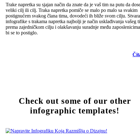
Trake napretka su sjajan način da znate da je vaš tim na putu da do
veliki cilj ili cilj. Traka napretka pomiče se malo po malo sa svakim
postignućem svakog člana tima, dovodeći ih bliže svom cilju. Stvara
infografike s trakama napretka najbolji je način usklađivanja vašeg 
prema zajedničkom cilju i olakšavanju suradnje među zaposlenicim
bi se to postiglo.
Čit
Check out some of our other
infographic templates!