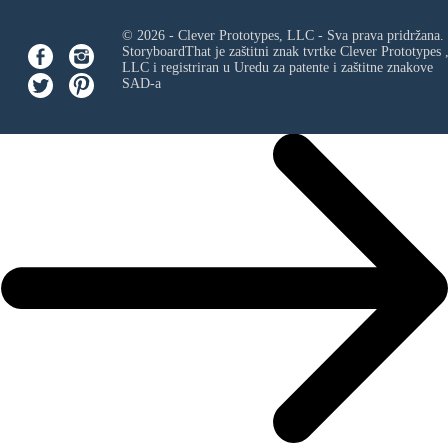
© 2026 - Clever Prototypes, LLC - Sva prava pridržana.
StoryboardThat je zaštitni znak tvrtke
Clever Prototypes 
LLC
i registriran u Uredu za patente i zaštitne znakove
SAD-a