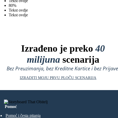
Tekst ovdje
80%
Tekst ovdje
Tekst ovdje
Izrađeno je preko
40
milijuna
scenarija
Bez Preuzimanja, bez Kreditne Kartice i bez Prijave
IZRADITI MOJU PRVU PLOČU SCENARIJA
Pomoć
Pomoć i česta pitanja