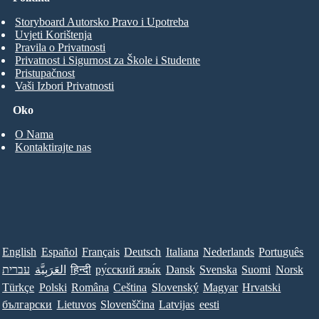
Storyboard Autorsko Pravo i Upotreba
Uvjeti Korištenja
Pravila o Privatnosti
Privatnost i Sigurnost za Škole i Studente
Pristupačnost
Vaši Izbori Privatnosti
Oko
O Nama
Kontaktirajte nas
English
Español
Français
Deutsch
Italiana
Nederlands
Português
עברית
العَرَبِيَّة
हिन्दी
ру́сский язы́к
Dansk
Svenska
Suomi
Norsk
Türkçe
Polski
Româna
Ceština
Slovenský
Magyar
Hrvatski
български
Lietuvos
Slovenščina
Latvijas
eesti