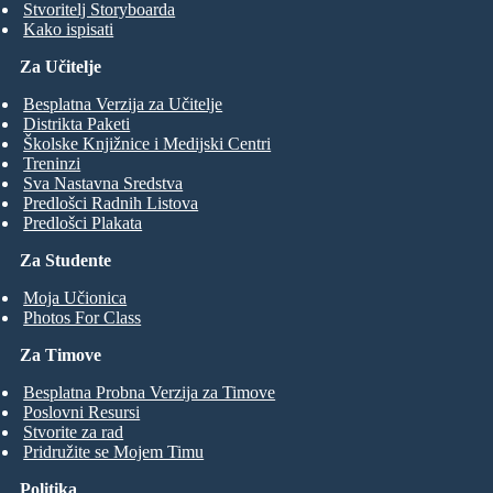
Stvoritelj Storyboarda
Kako ispisati
Za Učitelje
Besplatna Verzija za Učitelje
Distrikta Paketi
Školske Knjižnice i Medijski Centri
Treninzi
Sva Nastavna Sredstva
Predlošci Radnih Listova
Predlošci Plakata
Za Studente
Moja Učionica
Photos For Class
Za Timove
Besplatna Probna Verzija za Timove
Poslovni Resursi
Stvorite za rad
Pridružite se Mojem Timu
Politika