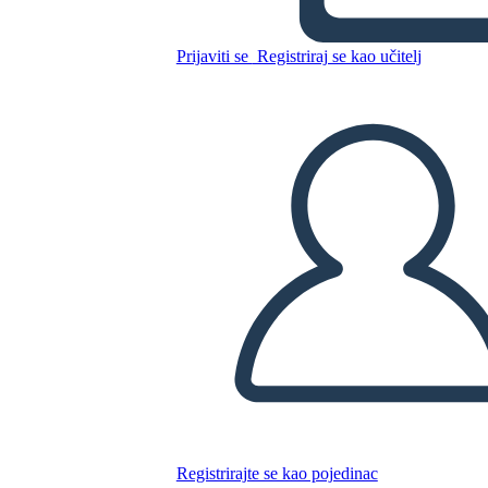
Prijaviti se
Registriraj se kao učitelj
Traka Napretka 2
Kopirajte ovaj Storyboard
IZRADITE PLOČU SCENARIJA
REPRODUCIRAJ DIJAPROJEKCIJU
ČITAJ MI
Registrirajte se kao pojedinac