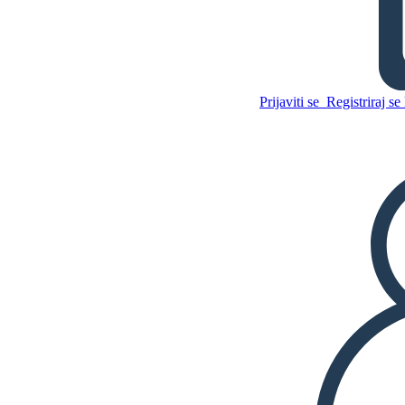
Učionica: u Kontekstu
Prijaviti se
Registriraj se 
Kopirajte ovaj Storyboard
IZRADITE PLOČU SCENARIJA
Kopirajte ovaj Storyboard
IZRADITE PLOČU SCENARIJA
REPRODUCIRAJ DIJAPROJEKCIJU
ČITAJ MI