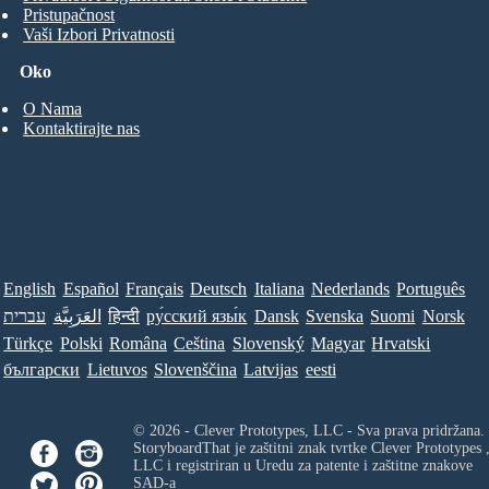
Pristupačnost
Vaši Izbori Privatnosti
Oko
O Nama
Kontaktirajte nas
English
Español
Français
Deutsch
Italiana
Nederlands
Português
עברית
العَرَبِيَّة
हिन्दी
ру́сский язы́к
Dansk
Svenska
Suomi
Norsk
Türkçe
Polski
Româna
Ceština
Slovenský
Magyar
Hrvatski
български
Lietuvos
Slovenščina
Latvijas
eesti
© 2026 - Clever Prototypes, LLC - Sva prava pridržana.
StoryboardThat je zaštitni znak tvrtke
Clever Prototypes 
LLC
i registriran u Uredu za patente i zaštitne znakove
SAD-a