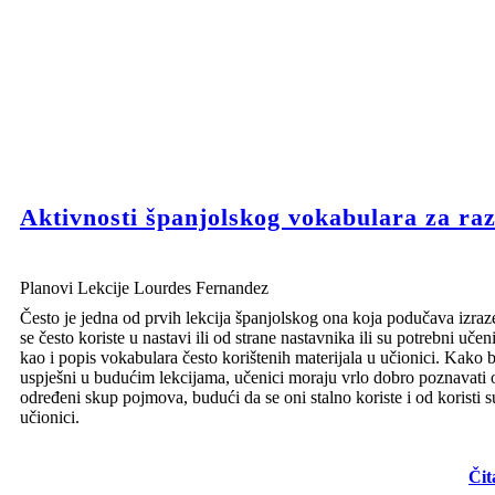
Aktivnosti španjolskog vokabulara za ra
Planovi Lekcije Lourdes Fernandez
Često je jedna od prvih lekcija španjolskog ona koja podučava izraz
se često koriste u nastavi ili od strane nastavnika ili su potrebni učen
kao i popis vokabulara često korištenih materijala u učionici. Kako bi
uspješni u budućim lekcijama, učenici moraju vrlo dobro poznavati 
određeni skup pojmova, budući da se oni stalno koriste i od koristi s
učionici.
Čit