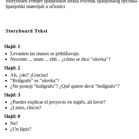
Storyboard Primjer španjolskih izraza Početak španjolskog rječnika 
španjolski materijali u učionici
Storyboard Tekst
Slajd: 1
Levanten las manos se približavaju.
Necesito ... umm ... ehh .. ¿cómo se dice "olovka"?
Slajd: 2
Ah, ¿ski? ¡Gracias!
"Bolígrafo" es "olovka"!
¿Ne postoji "bolígrafo"? ¿Qué quiere decir "bolígrafo"?
Slajd: 3
¿Puedes explicar el proyecto en inglés, ali favor?
¿Listos, chicos?
Slajd: 0
Ne!
¿Un lápiz?