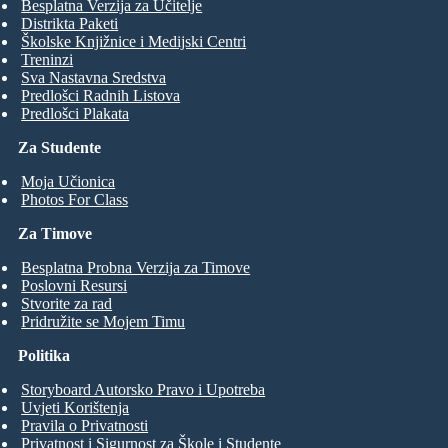
Besplatna Verzija za Učitelje
Distrikta Paketi
Školske Knjižnice i Medijski Centri
Treninzi
Sva Nastavna Sredstva
Predlošci Radnih Listova
Predlošci Plakata
Za Studente
Moja Učionica
Photos For Class
Za Timove
Besplatna Probna Verzija za Timove
Poslovni Resursi
Stvorite za rad
Pridružite se Mojem Timu
Politika
Storyboard Autorsko Pravo i Upotreba
Uvjeti Korištenja
Pravila o Privatnosti
Privatnost i Sigurnost za Škole i Studente