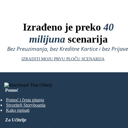
Izrađeno je preko
40
milijuna
scenarija
Bez Preuzimanja, bez Kreditne Kartice i bez Prijave
IZRADITI MOJU PRVU PLOČU SCENARIJA
Pomoć
Pomoć i česta pitanja
Stvoritelj Storyboarda
Kako ispisati
Za Učitelje