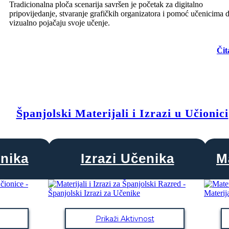
Tradicionalna ploča scenarija savršen je početak za digitalno
pripovijedanje, stvaranje grafičkih organizatora i pomoć učenicima 
vizualno pojačaju svoje učenje.
Čit
Španjolski Materijali i Izrazi u Učionici
vnika
Izrazi Učenika
Ma
Prikaži Aktivnost