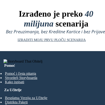
Izrađeno je preko
40
milijuna
scenarija
Bez Preuzimanja, bez Kreditne Kartice i bez Prijave
IZRADITI MOJU PRVU PLOČU SCENARIJA
Pomoć
Pomoć i česta pitanja
Stvoritelj Storyboarda
Kako ispisati
Za Učitelje
Besplatna Verzija za Učitelje
Distrikta Paketi