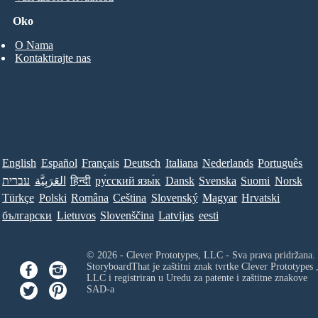
Oko
O Nama
Kontaktirajte nas
English
Español
Français
Deutsch
Italiana
Nederlands
Português
עברית
العَرَبِيَّة
हिन्दी
ру́сский язы́к
Dansk
Svenska
Suomi
Norsk
Türkçe
Polski
Româna
Ceština
Slovenský
Magyar
Hrvatski
български
Lietuvos
Slovenščina
Latvijas
eesti
© 2026 - Clever Prototypes, LLC - Sva prava pridržana.
StoryboardThat je zaštitni znak tvrtke
Clever Prototypes 
LLC
i registriran u Uredu za patente i zaštitne znakove
SAD-a