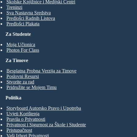
Školske Knjižnice i Medijski Centri
Treninzi
Sva Nastavna Sredstva
Predlošci Radnih Listova
Predlošci Plakata
Za Studente
Moja Učionica
Photos For Class
Za Timove
Besplatna Probna Verzija za Timove
Poslovni Resursi
Stvorite za rad
Pridružite se Mojem Timu
Politika
Storyboard Autorsko Pravo i Upotreba
Uvjeti Korištenja
Pravila o Privatnosti
Privatnost i Sigurnost za Škole i Studente
Pristupačnost
Vaši Izbori Privatnosti