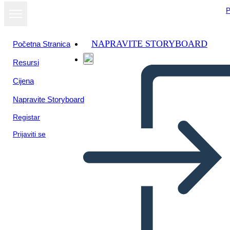
P
NAPRAVITE STORYBOARD
Početna Stranica
Resursi
Prikaži kao
Cijena
dijaprojekciju
Napravite Storyboard
Registar
Prijaviti se
Fő Ötlet – Alap