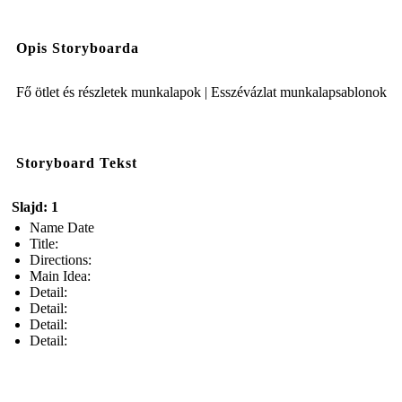
Opis Storyboarda
Fő ötlet és részletek munkalapok | Esszévázlat munkalapsablonok
Storyboard Tekst
Slajd: 1
Name Date
Title:
Directions:
Main Idea:
Detail:
Detail:
Detail:
Detail: