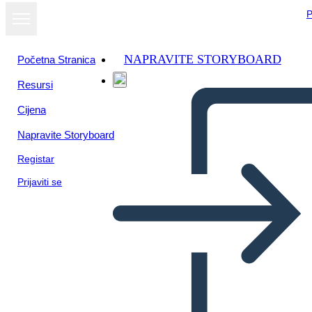
P
NAPRAVITE STORYBOARD
Početna Stranica
Resursi
Prikaži kao
Cijena
dijaprojekciju
Napravite Storyboard
Registar
Prijaviti se
Póktérkép – 5