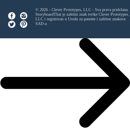
© 2026 - Clever Prototypes, LLC - Sva prava pridržana.
StoryboardThat je zaštitni znak tvrtke
Clever Prototypes 
LLC
i registriran u Uredu za patente i zaštitne znakove
SAD-a