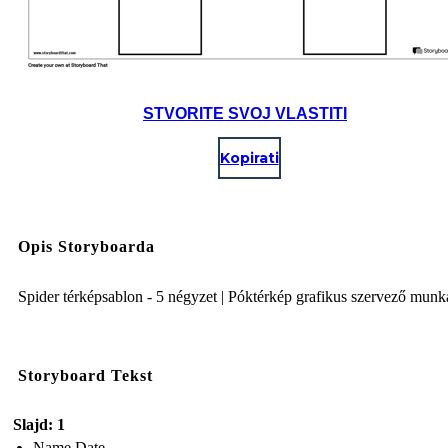
STVORITE SVOJ VLASTITI
Kopirati
Opis Storyboarda
Spider térképsablon - 5 négyzet | Póktérkép grafikus szervező mun
Storyboard Tekst
Slajd: 1
Name Date