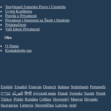
Storyboard Autorsko Pravo i Upotreba
Uvjeti Korištenja
Pravila o Privatnosti
Privatnost i Sigurnost za Škole i Studente
Pristupačnost
Vaši Izbori Privatnosti
Oko
O Nama
Kontaktirajte nas
English
Español
Français
Deutsch
Italiana
Nederlands
Português
עברית
العَرَبِيَّة
हिन्दी
ру́сский язы́к
Dansk
Svenska
Suomi
Norsk
Türkçe
Polski
Româna
Ceština
Slovenský
Magyar
Hrvatski
български
Lietuvos
Slovenščina
Latvijas
eesti