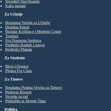
Stvoritelj Storyboarda
Kako ispisati
Za Učitelje
Besplatna Verzija za Učitelje
Distrikta Paketi
Školske Knjižnice i Medijski Centri
Treninzi
Sva Nastavna Sredstva
Predlošci Radnih Listova
Predlošci Plakata
Za Studente
Moja Učionica
Photos For Class
Za Timove
Besplatna Probna Verzija za Timove
Poslovni Resursi
Stvorite za rad
Pridružite se Mojem Timu
Politika