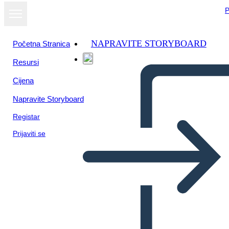
P
NAPRAVITE STORYBOARD
Početna Stranica
Resursi
Cijena
Napravite Storyboard
Registar
Prijaviti se
Szöveg Bizonyíték
Szórakoztató Tájékoztató