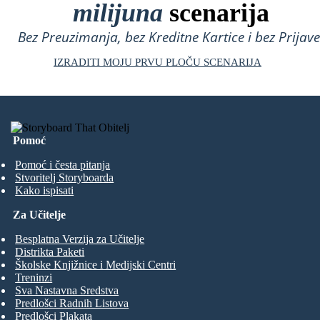
milijuna
scenarija
Bez Preuzimanja, bez Kreditne Kartice i bez Prijave
IZRADITI MOJU PRVU PLOČU SCENARIJA
Pomoć
Pomoć i česta pitanja
Stvoritelj Storyboarda
Kako ispisati
Za Učitelje
Besplatna Verzija za Učitelje
Distrikta Paketi
Školske Knjižnice i Medijski Centri
Treninzi
Sva Nastavna Sredstva
Predlošci Radnih Listova
Predlošci Plakata