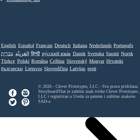
English
Español
Français
Deutsch
Italiana
Nederlands
Português
עברית
العَرَبِيَّة
हिन्दी
ру́сский язы́к
Dansk
Svenska
Suomi
Norsk
Türkçe
Polski
Româna
Ceština
Slovenský
Magyar
Hrvatski
български
Lietuvos
Slovenščina
Latvijas
eesti
© 2026 - Clever Prototypes, LLC - Sva prava pridržana.
StoryboardThat je zaštitni znak tvrtke
Clever Prototypes 
LLC
i registriran u Uredu za patente i zaštitne znakove
SAD-a