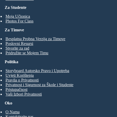
Za Studente
Moja Učionica
Photos For Class
Za Timove
Besplatna Probna Verzija za Timove
Poslovni Resursi
Stvorite za rad
Pridružite se Mojem Timu
Politika
Storyboard Autorsko Pravo i Upotreba
Uvjeti Korištenja
Pravila o Privatnosti
Privatnost i Sigurnost za Škole i Studente
Pristupačnost
Vaši Izbori Privatnosti
Oko
O Nama
Kontaktirajte nas