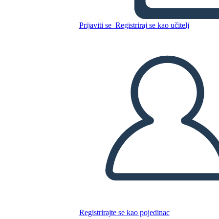
Prijaviti se
Registriraj se kao učitelj
Kopirajte ovaj Storyboard
IZRADITE PLOČU SCENARIJA
REPRODUCIRAJ DIJAPROJEKCIJU
ČITAJ MI
Registrirajte se kao pojedinac