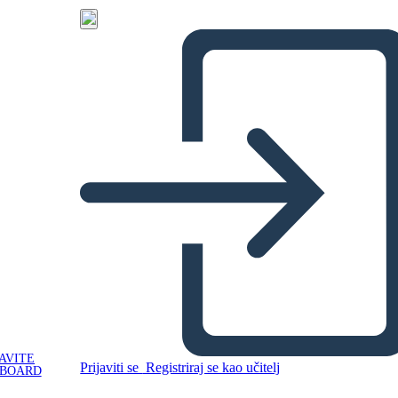
AVITE
Prijaviti se
Registriraj se kao učitelj
YBOARD