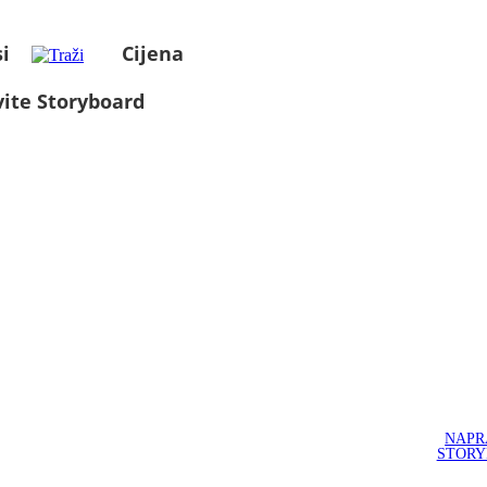
i
Cijena
ite Storyboard
NAPR
STOR