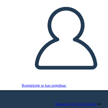
Registrirajte se kao pojedinac
Napravite Storyboard