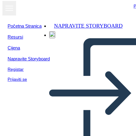
P
NAPRAVITE STORYBOARD
Početna Stranica
Resursi
Cijena
Napravite Storyboard
Registar
Prijaviti se
All American Boys Esempio