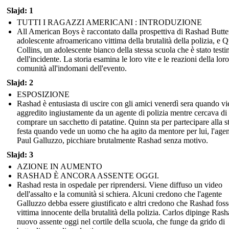
Slajd: 1
TUTTI I RAGAZZI AMERICANI : INTRODUZIONE
All American Boys è raccontato dalla prospettiva di Rashad Butte
adolescente afroamericano vittima della brutalità della polizia, e 
Collins, un adolescente bianco della stessa scuola che è stato test
dell'incidente. La storia esamina le loro vite e le reazioni della loro
comunità all'indomani dell'evento.
Slajd: 2
ESPOSIZIONE
Rashad è entusiasta di uscire con gli amici venerdì sera quando v
aggredito ingiustamente da un agente di polizia mentre cercava di
comprare un sacchetto di patatine. Quinn sta per partecipare alla s
festa quando vede un uomo che ha agito da mentore per lui, l'age
Paul Galluzzo, picchiare brutalmente Rashad senza motivo.
Slajd: 3
AZIONE IN AUMENTO
RASHAD È ANCORA ASSENTE OGGI.
Rashad resta in ospedale per riprendersi. Viene diffuso un video
dell'assalto e la comunità si schiera. Alcuni credono che l'agente
Galluzzo debba essere giustificato e altri credono che Rashad fos
vittima innocente della brutalità della polizia. Carlos dipinge Rash
nuovo assente oggi nel cortile della scuola, che funge da grido di