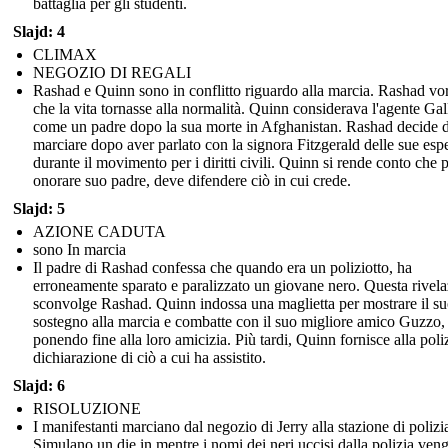
battaglia per gli studenti.
Slajd: 4
CLIMAX
NEGOZIO DI REGALI
Rashad e Quinn sono in conflitto riguardo alla marcia. Rashad vo
che la vita tornasse alla normalità. Quinn considerava l'agente Ga
come un padre dopo la sua morte in Afghanistan. Rashad decide d
marciare dopo aver parlato con la signora Fitzgerald delle sue esp
durante il movimento per i diritti civili. Quinn si rende conto che 
onorare suo padre, deve difendere ciò in cui crede.
Slajd: 5
AZIONE CADUTA
sono In marcia
Il padre di Rashad confessa che quando era un poliziotto, ha
erroneamente sparato e paralizzato un giovane nero. Questa rivel
sconvolge Rashad. Quinn indossa una maglietta per mostrare il s
sostegno alla marcia e combatte con il suo migliore amico Guzzo,
ponendo fine alla loro amicizia. Più tardi, Quinn fornisce alla poli
dichiarazione di ciò a cui ha assistito.
Slajd: 6
RISOLUZIONE
I manifestanti marciano dal negozio di Jerry alla stazione di polizi
Simulano un die in mentre i nomi dei neri uccisi dalla polizia ven