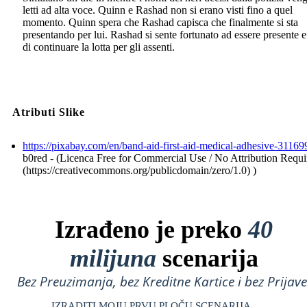
letti ad alta voce. Quinn e Rashad non si erano visti fino a quel
momento. Quinn spera che Rashad capisca che finalmente si sta
presentando per lui. Rashad si sente fortunato ad essere presente e
di continuare la lotta per gli assenti.
Atributi Slike
https://pixabay.com/en/band-aid-first-aid-medical-adhesive-31169
b0red - (Licenca Free for Commercial Use / No Attribution Requi
(https://creativecommons.org/publicdomain/zero/1.0) )
Izrađeno je preko
40
milijuna
scenarija
Bez Preuzimanja, bez Kreditne Kartice i bez Prijave
IZRADITI MOJU PRVU PLOČU SCENARIJA