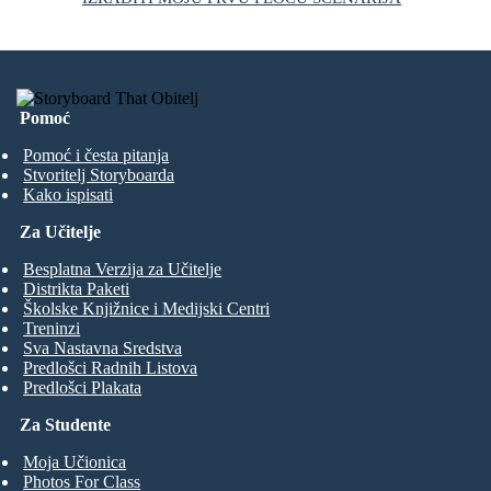
Pomoć
Pomoć i česta pitanja
Stvoritelj Storyboarda
Kako ispisati
Za Učitelje
Besplatna Verzija za Učitelje
Distrikta Paketi
Školske Knjižnice i Medijski Centri
Treninzi
Sva Nastavna Sredstva
Predlošci Radnih Listova
Predlošci Plakata
Za Studente
Moja Učionica
Photos For Class