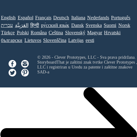
English
Español
Français
Deutsch
Italiana
Nederlands
Português
עברית
العَرَبِيَّة
हिन्दी
ру́сский язы́к
Dansk
Svenska
Suomi
Norsk
Türkçe
Polski
Româna
Ceština
Slovenský
Magyar
Hrvatski
български
Lietuvos
Slovenščina
Latvijas
eesti
© 2026 - Clever Prototypes, LLC - Sva prava pridržana.
StoryboardThat je zaštitni znak tvrtke
Clever Prototypes 
LLC
i registriran u Uredu za patente i zaštitne znakove
SAD-a