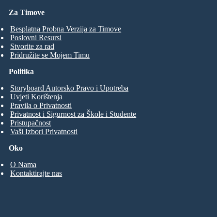
Za Timove
Besplatna Probna Verzija za Timove
Poslovni Resursi
Stvorite za rad
Pridružite se Mojem Timu
Politika
Storyboard Autorsko Pravo i Upotreba
Uvjeti Korištenja
Pravila o Privatnosti
Privatnost i Sigurnost za Škole i Studente
Pristupačnost
Vaši Izbori Privatnosti
Oko
O Nama
Kontaktirajte nas