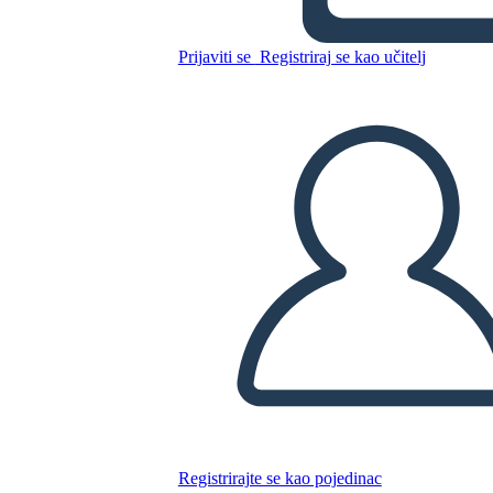
di Diagramma di Trama
Prijaviti se
Registriraj se kao učitelj
Kopirajte ovaj Storyboard
IZRADITE PLOČU SCENARIJA
REPRODUCIRAJ DIJAPROJEKCIJU
ČITAJ MI
Registrirajte se kao pojedinac