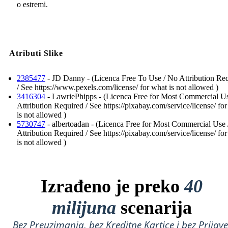
o estremi.
Atributi Slike
2385477
- JD Danny - (Licenca Free To Use / No Attribution Re
/ See https://www.pexels.com/license/ for what is not allowed )
3416304
- LawriePhipps - (Licenca Free for Most Commercial U
Attribution Required / See https://pixabay.com/service/license/ fo
is not allowed )
5730747
- albertoadan - (Licenca Free for Most Commercial Use
Attribution Required / See https://pixabay.com/service/license/ fo
is not allowed )
Izrađeno je preko
40
milijuna
scenarija
Bez Preuzimanja, bez Kreditne Kartice i bez Prijave