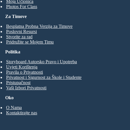
Moja Učionica
Photos For Class
Za Timove
Besplatna Probna Verzija za Timove
Poslovni Resursi
Stvorite za rad
Pridružite se Mojem Timu
Politika
Storyboard Autorsko Pravo i Upotreba
Uvjeti Korištenja
Pravila o Privatnosti
Privatnost i Sigurnost za Škole i Studente
Pristupačnost
Vaši Izbori Privatnosti
Oko
O Nama
Kontaktirajte nas