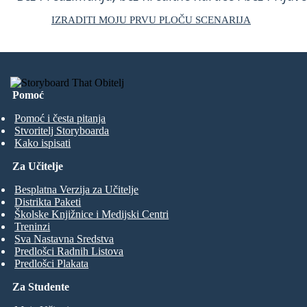
IZRADITI MOJU PRVU PLOČU SCENARIJA
Pomoć
Pomoć i česta pitanja
Stvoritelj Storyboarda
Kako ispisati
Za Učitelje
Besplatna Verzija za Učitelje
Distrikta Paketi
Školske Knjižnice i Medijski Centri
Treninzi
Sva Nastavna Sredstva
Predlošci Radnih Listova
Predlošci Plakata
Za Studente