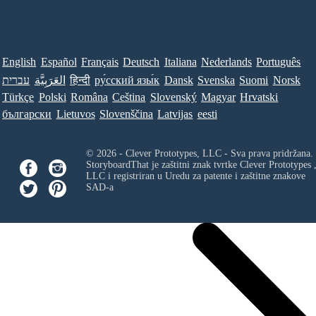
English
Español
Français
Deutsch
Italiana
Nederlands
Português
עברית
العَرَبِيَّة
हिन्दी
ру́сский язы́к
Dansk
Svenska
Suomi
Norsk
Türkçe
Polski
Româna
Ceština
Slovenský
Magyar
Hrvatski
български
Lietuvos
Slovenščina
Latvijas
eesti
© 2026 - Clever Prototypes, LLC - Sva prava pridržana.
StoryboardThat je zaštitni znak tvrtke
Clever Prototypes 
LLC
i registriran u Uredu za patente i zaštitne znakove
SAD-a