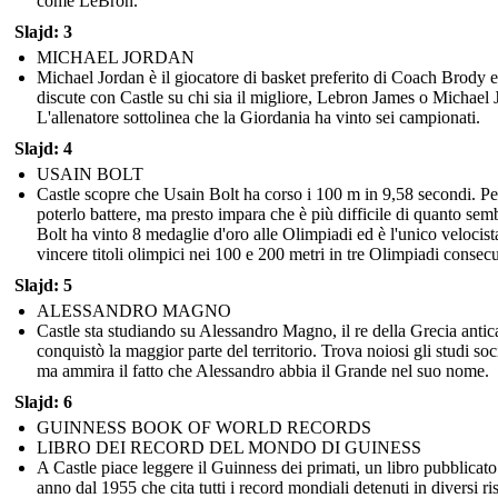
come LeBron.
Slajd: 3
MICHAEL JORDAN
Michael Jordan è il giocatore di basket preferito di Coach Brody e
discute con Castle su chi sia il migliore, Lebron James o Michael 
L'allenatore sottolinea che la Giordania ha vinto sei campionati.
Slajd: 4
USAIN BOLT
Castle scopre che Usain Bolt ha corso i 100 m in 9,58 secondi. Pe
poterlo battere, ma presto impara che è più difficile di quanto semb
Bolt ha vinto 8 medaglie d'oro alle Olimpiadi ed è l'unico velocist
vincere titoli olimpici nei 100 e 200 metri in tre Olimpiadi consecu
Slajd: 5
ALESSANDRO MAGNO
Castle sta studiando su Alessandro Magno, il re della Grecia antic
conquistò la maggior parte del territorio. Trova noiosi gli studi soci
ma ammira il fatto che Alessandro abbia il Grande nel suo nome.
Slajd: 6
GUINNESS BOOK OF WORLD RECORDS
LIBRO DEI RECORD DEL MONDO DI GUINESS
A Castle piace leggere il Guinness dei primati, un libro pubblicat
anno dal 1955 che cita tutti i record mondiali detenuti in diversi ris