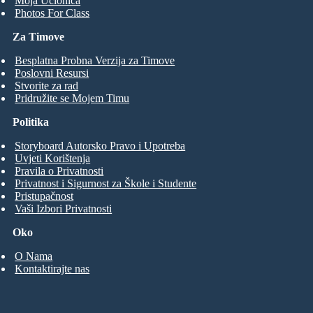
Moja Učionica
Photos For Class
Za Timove
Besplatna Probna Verzija za Timove
Poslovni Resursi
Stvorite za rad
Pridružite se Mojem Timu
Politika
Storyboard Autorsko Pravo i Upotreba
Uvjeti Korištenja
Pravila o Privatnosti
Privatnost i Sigurnost za Škole i Studente
Pristupačnost
Vaši Izbori Privatnosti
Oko
O Nama
Kontaktirajte nas