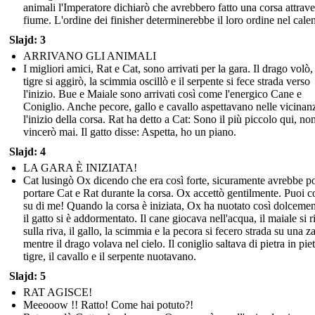
animali l'Imperatore dichiarò che avrebbero fatto una corsa attrave
fiume. L'ordine dei finisher determinerebbe il loro ordine nel cale
Slajd: 3
ARRIVANO GLI ANIMALI
I migliori amici, Rat e Cat, sono arrivati per la gara. Il drago volò,
tigre si aggirò, la scimmia oscillò e il serpente si fece strada verso
l'inizio. Bue e Maiale sono arrivati così come l'energico Cane e
Coniglio. Anche pecore, gallo e cavallo aspettavano nelle vicinan
l'inizio della corsa. Rat ha detto a Cat: Sono il più piccolo qui, no
vincerò mai. Il gatto disse: Aspetta, ho un piano.
Slajd: 4
LA GARA È INIZIATA!
Cat lusingò Ox dicendo che era così forte, sicuramente avrebbe p
portare Cat e Rat durante la corsa. Ox accettò gentilmente. Puoi c
su di me! Quando la corsa è iniziata, Ox ha nuotato così dolceme
il gatto si è addormentato. Il cane giocava nell'acqua, il maiale si r
sulla riva, il gallo, la scimmia e la pecora si fecero strada su una za
mentre il drago volava nel cielo. Il coniglio saltava di pietra in piet
tigre, il cavallo e il serpente nuotavano.
Slajd: 5
RAT AGISCE!
Meeooow !! Ratto! Come hai potuto?!