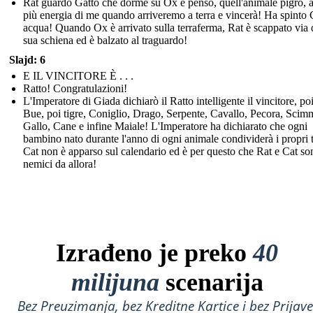
Rat guardò Gatto che dorme su Ox e pensò, quell'animale pigro, 
più energia di me quando arriveremo a terra e vincerà! Ha spinto 
acqua! Quando Ox è arrivato sulla terraferma, Rat è scappato via 
sua schiena ed è balzato al traguardo!
Slajd: 6
E IL VINCITORE È . . .
Ratto! Congratulazioni!
L'Imperatore di Giada dichiarò il Ratto intelligente il vincitore, po
Bue, poi tigre, Coniglio, Drago, Serpente, Cavallo, Pecora, Scim
Gallo, Cane e infine Maiale! L'Imperatore ha dichiarato che ogni
bambino nato durante l'anno di ogni animale condividerà i propri t
Cat non è apparso sul calendario ed è per questo che Rat e Cat son
nemici da allora!
Izrađeno je preko
40
milijuna
scenarija
Bez Preuzimanja, bez Kreditne Kartice i bez Prijave