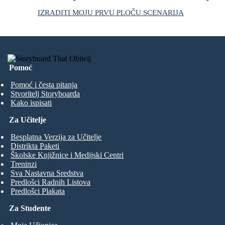
IZRADITI MOJU PRVU PLOČU SCENARIJA
Pomoć
Pomoć i česta pitanja
Stvoritelj Storyboarda
Kako ispisati
Za Učitelje
Besplatna Verzija za Učitelje
Distrikta Paketi
Školske Knjižnice i Medijski Centri
Treninzi
Sva Nastavna Sredstva
Predlošci Radnih Listova
Predlošci Plakata
Za Studente