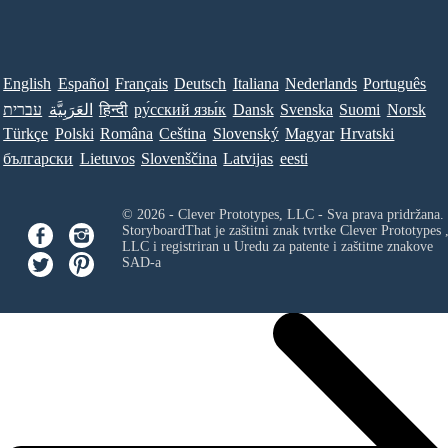
English
Español
Français
Deutsch
Italiana
Nederlands
Português
עברית
العَرَبِيَّة
हिन्दी
ру́сский язы́к
Dansk
Svenska
Suomi
Norsk
Türkçe
Polski
Româna
Ceština
Slovenský
Magyar
Hrvatski
български
Lietuvos
Slovenščina
Latvijas
eesti
© 2026 - Clever Prototypes, LLC - Sva prava pridržana.
StoryboardThat je zaštitni znak tvrtke
Clever Prototypes 
LLC
i registriran u Uredu za patente i zaštitne znakove
SAD-a