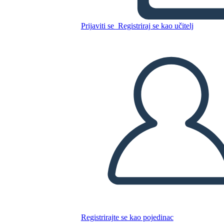
Antica Cina Accesa
Connessione
Prijaviti se
Registriraj se kao učitelj
Kopirajte ovaj Storyboard
IZRADITE PLOČU SCENARIJA
REPRODUCIRAJ DIJAPROJEKCIJU
ČITAJ MI
Registrirajte se kao pojedinac