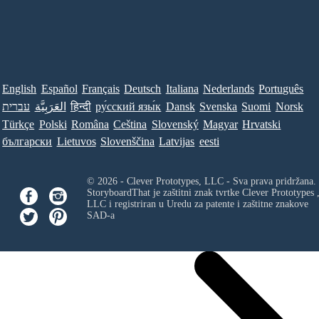
English
Español
Français
Deutsch
Italiana
Nederlands
Português
עברית
العَرَبِيَّة
हिन्दी
ру́сский язы́к
Dansk
Svenska
Suomi
Norsk
Türkçe
Polski
Româna
Ceština
Slovenský
Magyar
Hrvatski
български
Lietuvos
Slovenščina
Latvijas
eesti
© 2026 - Clever Prototypes, LLC - Sva prava pridržana.
StoryboardThat je zaštitni znak tvrtke
Clever Prototypes 
LLC
i registriran u Uredu za patente i zaštitne znakove
SAD-a