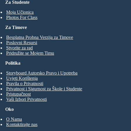
Za Studente
Moja Učionica
Photos For Class
Za Timove
Besplatna Probna Verzija za Timove
Poslovni Resursi
Stvorite za rad
Pridružite se Mojem Timu
Politika
Storyboard Autorsko Pravo i Upotreba
Uvjeti Korištenja
Pravila o Privatnosti
Privatnost i Sigurnost za Škole i Studente
Pristupačnost
Vaši Izbori Privatnosti
Oko
O Nama
Kontaktirajte nas