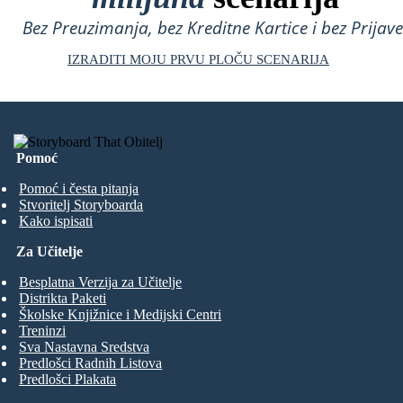
Bez Preuzimanja, bez Kreditne Kartice i bez Prijave
IZRADITI MOJU PRVU PLOČU SCENARIJA
Pomoć
Pomoć i česta pitanja
Stvoritelj Storyboarda
Kako ispisati
Za Učitelje
Besplatna Verzija za Učitelje
Distrikta Paketi
Školske Knjižnice i Medijski Centri
Treninzi
Sva Nastavna Sredstva
Predlošci Radnih Listova
Predlošci Plakata