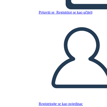
Attraversando Bok Chitto
Prijaviti se
Registriraj se kao učitelj
Kopirajte ovaj Storyboard
IZRADITE PLOČU SCENARIJA
REPRODUCIRAJ DIJAPROJEKCIJU
ČITAJ MI
Registrirajte se kao pojedinac