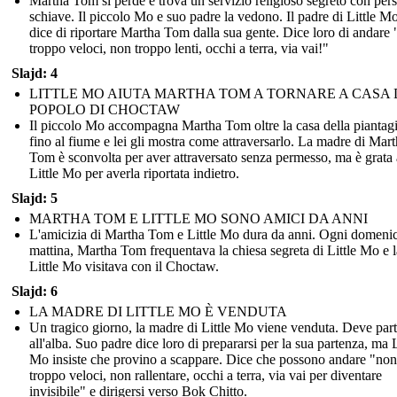
Martha Tom si perde e trova un servizio religioso segreto con per
schiave. Il piccolo Mo e suo padre la vedono. Il padre di Little Mo
dice di riportare Martha Tom dalla sua gente. Dice loro di andare
troppo veloci, non troppo lenti, occhi a terra, via vai!"
Slajd: 4
LITTLE MO AIUTA MARTHA TOM A TORNARE A CASA 
POPOLO DI CHOCTAW
Il piccolo Mo accompagna Martha Tom oltre la casa della piantag
fino al fiume e lei gli mostra come attraversarlo. La madre di Mar
Tom è sconvolta per aver attraversato senza permesso, ma è grata 
Little Mo per averla riportata indietro.
Slajd: 5
MARTHA TOM E LITTLE MO SONO AMICI DA ANNI
L'amicizia di Martha Tom e Little Mo dura da anni. Ogni domeni
mattina, Martha Tom frequentava la chiesa segreta di Little Mo e l
Little Mo visitava con il Choctaw.
Slajd: 6
LA MADRE DI LITTLE MO È VENDUTA
Un tragico giorno, la madre di Little Mo viene venduta. Deve part
all'alba. Suo padre dice loro di prepararsi per la sua partenza, ma L
Mo insiste che provino a scappare. Dice che possono andare "non
troppo veloci, non rallentare, occhi a terra, via vai per diventare
invisibile" e dirigersi verso Bok Chitto.