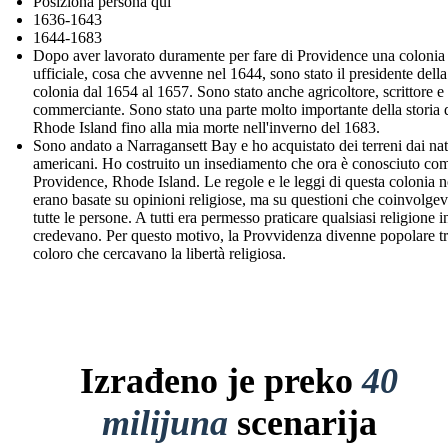
Posiziona persona qui
1636-1643
1644-1683
Dopo aver lavorato duramente per fare di Providence una colonia
ufficiale, cosa che avvenne nel 1644, sono stato il presidente della
colonia dal 1654 al 1657. Sono stato anche agricoltore, scrittore e
commerciante. Sono stato una parte molto importante della storia 
Rhode Island fino alla mia morte nell'inverno del 1683.
Sono andato a Narragansett Bay e ho acquistato dei terreni dai nat
americani. Ho costruito un insediamento che ora è conosciuto co
Providence, Rhode Island. Le regole e le leggi di questa colonia 
erano basate su opinioni religiose, ma su questioni che coinvolge
tutte le persone. A tutti era permesso praticare qualsiasi religione i
credevano. Per questo motivo, la Provvidenza divenne popolare t
coloro che cercavano la libertà religiosa.
Izrađeno je preko
40
milijuna
scenarija