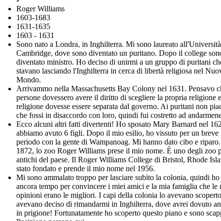
Roger Williams
1603-1683
1631-1635
1603 - 1631
Sono nato a Londra, in Inghilterra. Mi sono laureato all'Università
Cambridge, dove sono diventato un puritano. Dopo il college son
diventato ministro. Ho deciso di unirmi a un gruppo di puritani ch
stavano lasciando l'Inghilterra in cerca di libertà religiosa nel Nuo
Mondo.
Arrivammo nella Massachusetts Bay Colony nel 1631. Pensavo c
persone dovessero avere il diritto di scegliere la propria religione 
religione dovesse essere separata dal governo. Ai puritani non pia
che fossi in disaccordo con loro, quindi fui costretto ad andarmene
Ecco alcuni altri fatti divertenti! Ho sposato Mary Barnard nel 16
abbiamo avuto 6 figli. Dopo il mio esilio, ho vissuto per un breve
periodo con la gente di Wampanoag. Mi hanno dato cibo e riparo.
1872, lo zoo Roger Williams prese il mio nome. È uno degli zoo 
antichi del paese. Il Roger Williams College di Bristol, Rhode Isla
stato fondato e prende il mio nome nel 1956.
Mi sono ammalato troppo per lasciare subito la colonia, quindi ho
ancora tempo per convincere i miei amici e la mia famiglia che le
opinioni erano le migliori. I capi della colonia lo avevano scoperto
avevano deciso di rimandarmi in Inghilterra, dove avrei dovuto a
in prigione! Fortunatamente ho scoperto questo piano e sono scap