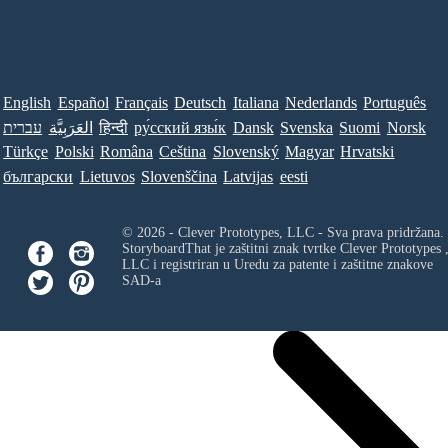
English
Español
Français
Deutsch
Italiana
Nederlands
Português
עברית
العَرَبِيَّة
हिन्दी
ру́сский язы́к
Dansk
Svenska
Suomi
Norsk
Türkçe
Polski
Româna
Ceština
Slovenský
Magyar
Hrvatski
български
Lietuvos
Slovenščina
Latvijas
eesti
© 2026 - Clever Prototypes, LLC - Sva prava pridržana.
StoryboardThat je zaštitni znak tvrtke
Clever Prototypes 
LLC
i registriran u Uredu za patente i zaštitne znakove
SAD-a