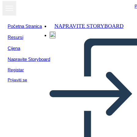
P
NAPRAVITE STORYBOARD
Početna Stranica
Resursi
Cijena
Napravite Storyboard
Registar
Prijaviti se
Biografia di Puritan Roger