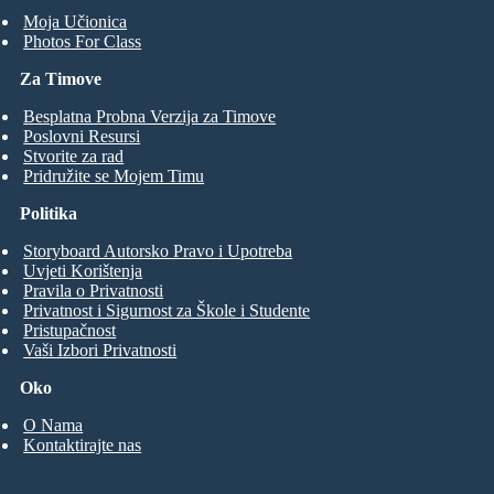
Moja Učionica
Photos For Class
Za Timove
Besplatna Probna Verzija za Timove
Poslovni Resursi
Stvorite za rad
Pridružite se Mojem Timu
Politika
Storyboard Autorsko Pravo i Upotreba
Uvjeti Korištenja
Pravila o Privatnosti
Privatnost i Sigurnost za Škole i Studente
Pristupačnost
Vaši Izbori Privatnosti
Oko
O Nama
Kontaktirajte nas