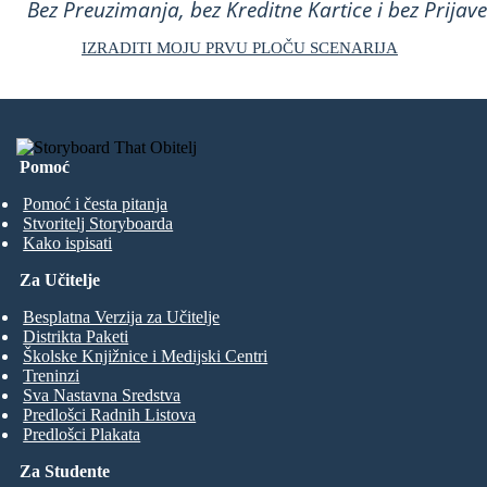
Bez Preuzimanja, bez Kreditne Kartice i bez Prijave
IZRADITI MOJU PRVU PLOČU SCENARIJA
Pomoć
Pomoć i česta pitanja
Stvoritelj Storyboarda
Kako ispisati
Za Učitelje
Besplatna Verzija za Učitelje
Distrikta Paketi
Školske Knjižnice i Medijski Centri
Treninzi
Sva Nastavna Sredstva
Predlošci Radnih Listova
Predlošci Plakata
Za Studente