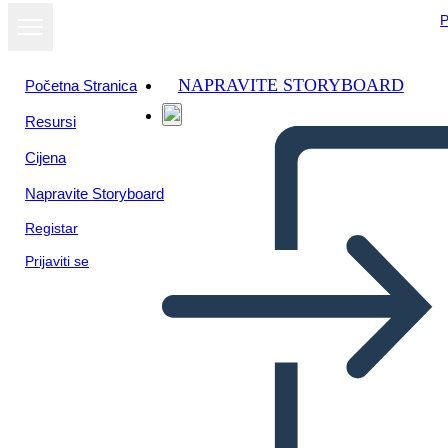
P
NAPRAVITE STORYBOARD
Početna Stranica
Resursi
Cijena
Napravite Storyboard
Registar
Prijaviti se
Catene, Allusioni