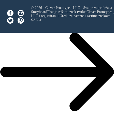
© 2026 - Clever Prototypes, LLC - Sva prava pridržana.
StoryboardThat je zaštitni znak tvrtke
Clever Prototypes 
LLC
i registriran u Uredu za patente i zaštitne znakove
SAD-a