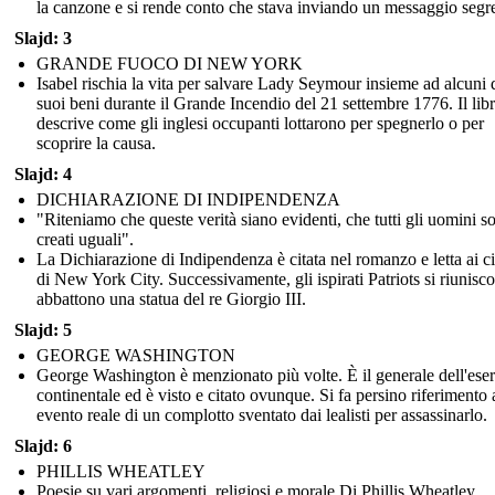
la canzone e si rende conto che stava inviando un messaggio segre
Slajd: 3
GRANDE FUOCO DI NEW YORK
Isabel rischia la vita per salvare Lady Seymour insieme ad alcuni 
suoi beni durante il Grande Incendio del 21 settembre 1776. Il lib
descrive come gli inglesi occupanti lottarono per spegnerlo o per
scoprire la causa.
Slajd: 4
DICHIARAZIONE DI INDIPENDENZA
"Riteniamo che queste verità siano evidenti, che tutti gli uomini s
creati uguali".
La Dichiarazione di Indipendenza è citata nel romanzo e letta ai ci
di New York City. Successivamente, gli ispirati Patriots si riunisc
abbattono una statua del re Giorgio III.
Slajd: 5
GEORGE WASHINGTON
George Washington è menzionato più volte. È il generale dell'eser
continentale ed è visto e citato ovunque. Si fa persino riferimento 
evento reale di un complotto sventato dai lealisti per assassinarlo.
Slajd: 6
PHILLIS WHEATLEY
Poesie su vari argomenti, religiosi e morale Di Phillis Wheatley