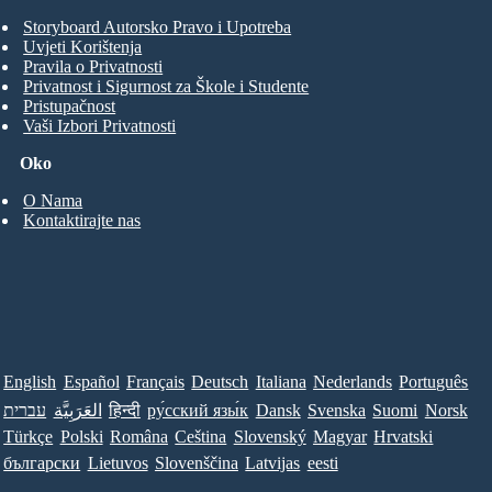
Storyboard Autorsko Pravo i Upotreba
Uvjeti Korištenja
Pravila o Privatnosti
Privatnost i Sigurnost za Škole i Studente
Pristupačnost
Vaši Izbori Privatnosti
Oko
O Nama
Kontaktirajte nas
English
Español
Français
Deutsch
Italiana
Nederlands
Português
עברית
العَرَبِيَّة
हिन्दी
ру́сский язы́к
Dansk
Svenska
Suomi
Norsk
Türkçe
Polski
Româna
Ceština
Slovenský
Magyar
Hrvatski
български
Lietuvos
Slovenščina
Latvijas
eesti