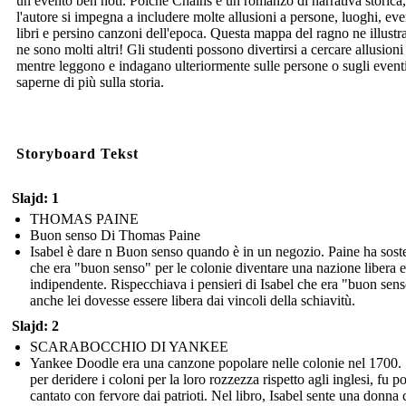
un evento ben noti. Poiché Chains è un romanzo di narrativa storica,
l'autore si impegna a includere molte allusioni a persone, luoghi, eve
libri e persino canzoni dell'epoca. Questa mappa del ragno ne illustr
ne sono molti altri! Gli studenti possono divertirsi a cercare allusioni
mentre leggono e indagano ulteriormente sulle persone o sugli event
saperne di più sulla storia.
Storyboard Tekst
Slajd: 1
THOMAS PAINE
Buon senso Di Thomas Paine
Isabel è dare n Buon senso quando è in un negozio. Paine ha sost
che era "buon senso" per le colonie diventare una nazione libera e
indipendente. Rispecchiava i pensieri di Isabel che era "buon sen
anche lei dovesse essere libera dai vincoli della schiavitù.
Slajd: 2
SCARABOCCHIO DI YANKEE
Yankee Doodle era una canzone popolare nelle colonie nel 1700. 
per deridere i coloni per la loro rozzezza rispetto agli inglesi, fu po
cantato con fervore dai patrioti. Nel libro, Isabel sente una donna 