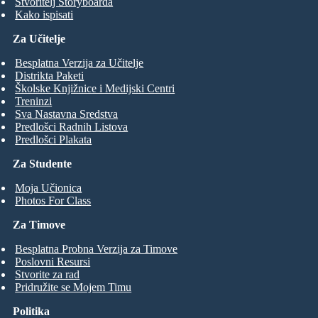
Stvoritelj Storyboarda
Kako ispisati
Za Učitelje
Besplatna Verzija za Učitelje
Distrikta Paketi
Školske Knjižnice i Medijski Centri
Treninzi
Sva Nastavna Sredstva
Predlošci Radnih Listova
Predlošci Plakata
Za Studente
Moja Učionica
Photos For Class
Za Timove
Besplatna Probna Verzija za Timove
Poslovni Resursi
Stvorite za rad
Pridružite se Mojem Timu
Politika