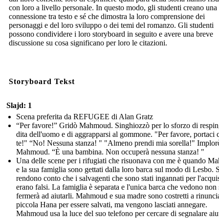
con loro a livello personale. In questo modo, gli studenti creano una
connessione tra testo e sé che dimostra la loro comprensione dei
personaggi e del loro sviluppo o dei temi del romanzo. Gli studenti
possono condividere i loro storyboard in seguito e avere una breve
discussione su cosa significano per loro le citazioni.
Storyboard Tekst
Slajd: 1
Scena preferita da REFUGEE di Alan Gratz
“Per favore!” Gridò Mahmoud. Singhiozzò per lo sforzo di respin
dita dell'uomo e di aggrapparsi al gommone. "Per favore, portaci 
te!" “No! Nessuna stanza! " "Almeno prendi mia sorella!" Implor
Mahmoud. “È una bambina. Non occuperà nessuna stanza! "
Una delle scene per i rifugiati che risuonava con me è quando 
e la sua famiglia sono gettati dalla loro barca sul modo di Lesbo. S
rendono conto che i salvagenti che sono stati ingannati per l'acqui
erano falsi. La famiglia è separata e l'unica barca che vedono non 
fermerà ad aiutarli. Mahmoud e sua madre sono costretti a rinuncia
piccola Hana per essere salvati, ma vengono lasciati annegare.
Mahmoud usa la luce del suo telefono per cercare di segnalare aiu