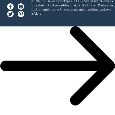
© 2026 - Clever Prototypes, LLC - Sva prava pridržana.
StoryboardThat je zaštitni znak tvrtke
Clever Prototypes 
LLC
i registriran u Uredu za patente i zaštitne znakove
SAD-a