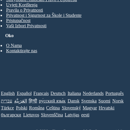
Uvjeti Korištenja
Pravila o Privatnosti
Privatnost i Sigurnost za Škole i Studente
Pristupačnost
Vaši Izbori Privatnosti
Oko
O Nama
Kontaktirajte nas
English
Español
Français
Deutsch
Italiana
Nederlands
Português
עברית
العَرَبِيَّة
हिन्दी
ру́сский язы́к
Dansk
Svenska
Suomi
Norsk
Türkçe
Polski
Româna
Ceština
Slovenský
Magyar
Hrvatski
български
Lietuvos
Slovenščina
Latvijas
eesti