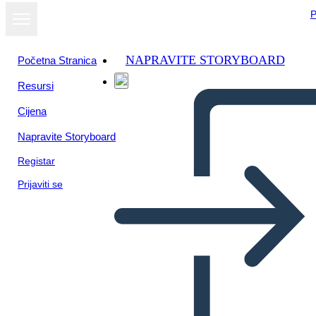
P
NAPRAVITE STORYBOARD
Početna Stranica
Resursi
Cijena
Napravite Storyboard
Registar
Prijaviti se
Citazione o Scena Preferita
del Rifugiato