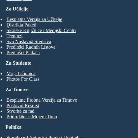
Za Učitelje
Besplatna Verzija za Učitelje
Distrikta Paketi
Školske Knjižnice i Medijski Centri
Treninzi
Sva Nastavna Sredstva
Predlošci Radnih Listova
Predlošci Plakata
Za Studente
Moja Učionica
Photos For Class
Za Timove
Besplatna Probna Verzija za Timove
Poslovni Resursi
Stvorite za rad
Pridružite se Mojem Timu
Politika
Storyboard Autorsko Pravo i Upotreba