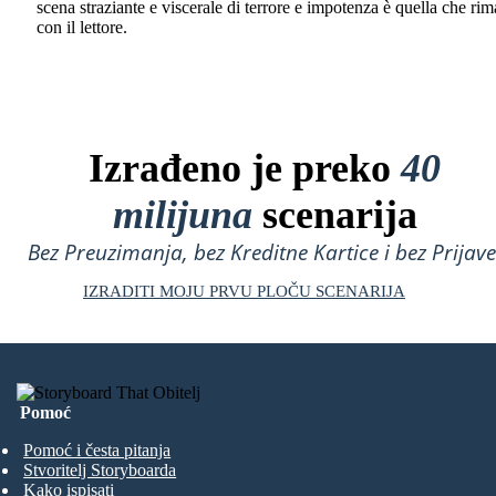
scena straziante e viscerale di terrore e impotenza è quella che ri
con il lettore.
Izrađeno je preko
40
milijuna
scenarija
Bez Preuzimanja, bez Kreditne Kartice i bez Prijave
IZRADITI MOJU PRVU PLOČU SCENARIJA
Pomoć
Pomoć i česta pitanja
Stvoritelj Storyboarda
Kako ispisati