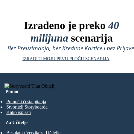
Izrađeno je preko
40
milijuna
scenarija
Bez Preuzimanja, bez Kreditne Kartice i bez Prijave
IZRADITI MOJU PRVU PLOČU SCENARIJA
Pomoć
Pomoć i česta pitanja
Stvoritelj Storyboarda
Kako ispisati
Za Učitelje
Besplatna Verzija za Učitelje