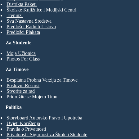
Distrikta Paketi
Školske Knjižnice i Medijski Centri
Treninzi
Sva Nastavna Sredstva
Predlošci Radnih Listova
Predlošci Plakata
Za Studente
Moja Učionica
Photos For Class
Za Timove
Besplatna Probna Verzija za Timove
Poslovni Resursi
Stvorite za rad
Pridružite se Mojem Timu
Politika
Storyboard Autorsko Pravo i Upotreba
Uvjeti Korištenja
Pravila o Privatnosti
Privatnost i Sigurnost za Škole i Studente