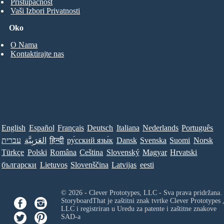
Pristupačnost
Vaši Izbori Privatnosti
Oko
O Nama
Kontaktirajte nas
English
Español
Français
Deutsch
Italiana
Nederlands
Português
עברית
العَرَبِيَّة
हिन्दी
ру́сский язы́к
Dansk
Svenska
Suomi
Norsk
Türkçe
Polski
Româna
Ceština
Slovenský
Magyar
Hrvatski
български
Lietuvos
Slovenščina
Latvijas
eesti
© 2026 - Clever Prototypes, LLC - Sva prava pridržana.
StoryboardThat je zaštitni znak tvrtke
Clever Prototypes 
LLC
i registriran u Uredu za patente i zaštitne znakove
SAD-a