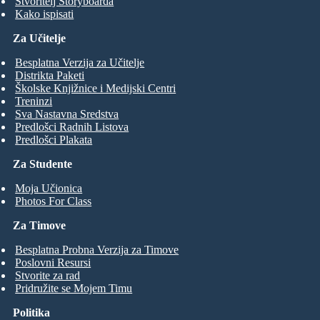
Stvoritelj Storyboarda
Kako ispisati
Za Učitelje
Besplatna Verzija za Učitelje
Distrikta Paketi
Školske Knjižnice i Medijski Centri
Treninzi
Sva Nastavna Sredstva
Predlošci Radnih Listova
Predlošci Plakata
Za Studente
Moja Učionica
Photos For Class
Za Timove
Besplatna Probna Verzija za Timove
Poslovni Resursi
Stvorite za rad
Pridružite se Mojem Timu
Politika