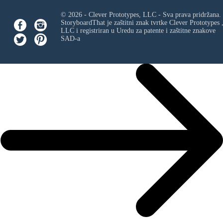
© 2026 - Clever Prototypes, LLC - Sva prava pridržana.
StoryboardThat je zaštitni znak tvrtke
Clever Prototypes 
LLC
i registriran u Uredu za patente i zaštitne znakove
SAD-a