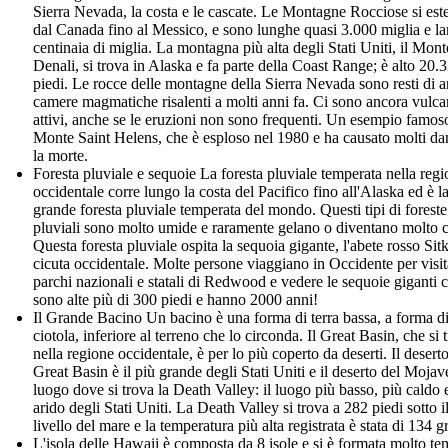
Sierra Nevada, la costa e le cascate. Le Montagne Rocciose si es
dal Canada fino al Messico, e sono lunghe quasi 3.000 miglia e l
centinaia di miglia. La montagna più alta degli Stati Uniti, il Mont
Denali, si trova in Alaska e fa parte della Coast Range; è alto 20.
piedi. Le rocce delle montagne della Sierra Nevada sono resti di a
camere magmatiche risalenti a molti anni fa. Ci sono ancora vulca
attivi, anche se le eruzioni non sono frequenti. Un esempio famoso
Monte Saint Helens, che è esploso nel 1980 e ha causato molti da
la morte.
Foresta pluviale e sequoie La foresta pluviale temperata nella reg
occidentale corre lungo la costa del Pacifico fino all'Alaska ed è l
grande foresta pluviale temperata del mondo. Questi tipi di foreste
pluviali sono molto umide e raramente gelano o diventano molto c
Questa foresta pluviale ospita la sequoia gigante, l'abete rosso Sitk
cicuta occidentale. Molte persone viaggiano in Occidente per visit
parchi nazionali e statali di Redwood e vedere le sequoie giganti 
sono alte più di 300 piedi e hanno 2000 anni!
Il Grande Bacino Un bacino è una forma di terra bassa, a forma d
ciotola, inferiore al terreno che lo circonda. Il Great Basin, che si 
nella regione occidentale, è per lo più coperto da deserti. Il desert
Great Basin è il più grande degli Stati Uniti e il deserto del Mojave
luogo dove si trova la Death Valley: il luogo più basso, più caldo 
arido degli Stati Uniti. La Death Valley si trova a 282 piedi sotto i
livello del mare e la temperatura più alta registrata è stata di 134 g
L'isola delle Hawaii è composta da 8 isole e si è formata molto te