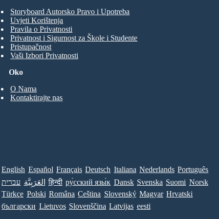
Storyboard Autorsko Pravo i Upotreba
Uvjeti Korištenja
Pravila o Privatnosti
Privatnost i Sigurnost za Škole i Studente
Pristupačnost
Vaši Izbori Privatnosti
Oko
O Nama
Kontaktirajte nas
English
Español
Français
Deutsch
Italiana
Nederlands
Português
עברית
العَرَبِيَّة
हिन्दी
ру́сский язы́к
Dansk
Svenska
Suomi
Norsk
Türkçe
Polski
Româna
Ceština
Slovenský
Magyar
Hrvatski
български
Lietuvos
Slovenščina
Latvijas
eesti