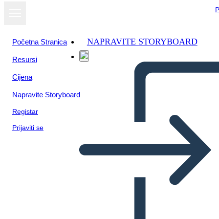
P
NAPRAVITE STORYBOARD
Početna Stranica
Resursi
Cijena
Napravite Storyboard
Registar
Prijaviti se
Geografia Occidentale