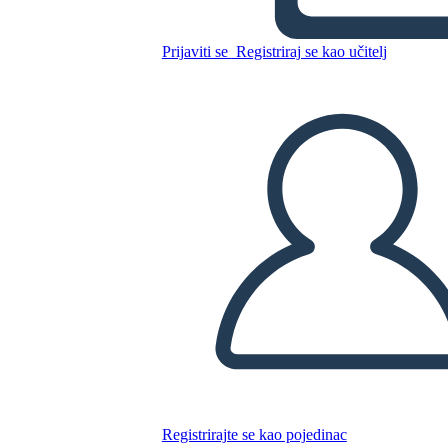
George Contro George di
Prijaviti se
Registriraj se kao učitelj
Rosalyn Schanzer
Kopirajte ovaj Storyboard
IZRADITE PLOČU SCENARIJA
REPRODUCIRAJ DIJAPROJEKCIJU
ČITAJ MI
Registrirajte se kao pojedinac