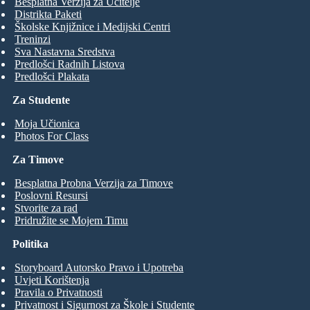
Besplatna Verzija za Učitelje
Distrikta Paketi
Školske Knjižnice i Medijski Centri
Treninzi
Sva Nastavna Sredstva
Predlošci Radnih Listova
Predlošci Plakata
Za Studente
Moja Učionica
Photos For Class
Za Timove
Besplatna Probna Verzija za Timove
Poslovni Resursi
Stvorite za rad
Pridružite se Mojem Timu
Politika
Storyboard Autorsko Pravo i Upotreba
Uvjeti Korištenja
Pravila o Privatnosti
Privatnost i Sigurnost za Škole i Studente