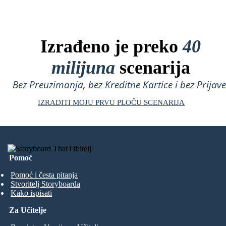
Izrađeno je preko
40
milijuna
scenarija
Bez Preuzimanja, bez Kreditne Kartice i bez Prijave
IZRADITI MOJU PRVU PLOČU SCENARIJA
Pomoć
Pomoć i česta pitanja
Stvoritelj Storyboarda
Kako ispisati
Za Učitelje