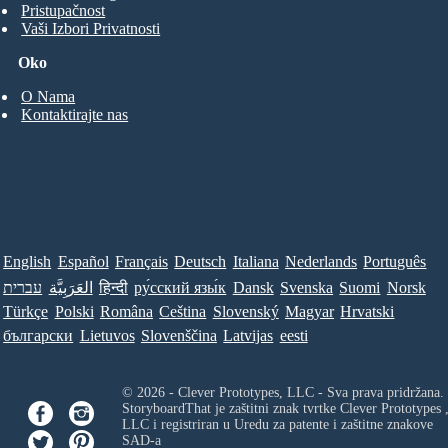
Pristupačnost
Vaši Izbori Privatnosti
Oko
O Nama
Kontaktirajte nas
English
Español
Français
Deutsch
Italiana
Nederlands
Português
עברית
العَرَبِيَّة
हिन्दी
ру́сский язы́к
Dansk
Svenska
Suomi
Norsk
Türkçe
Polski
Româna
Ceština
Slovenský
Magyar
Hrvatski
български
Lietuvos
Slovenščina
Latvijas
eesti
© 2026 - Clever Prototypes, LLC - Sva prava pridržana.
StoryboardThat je zaštitni znak tvrtke
Clever Prototypes 
LLC
i registriran u Uredu za patente i zaštitne znakove
SAD-a