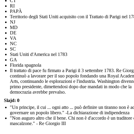
CT
RI
PAPÀ
Territorio degli Stati Uniti acquisito con il Trattato di Parigi nel 1
NJ
MD
DE
VA
NC
SC
Stati Uniti d'America nel 1783
GA
Florida spagnola
Il trattato di pace fu firmato a Parigi il 3 settembre 1783. Re Giorg
continuò a lavorare per il suo popolo fondando una Royal Acade
Arts, continuando le esplorazioni e l'industria. Washington divenne
primo presidente, dimettendosi dopo due mandati in modo che la
democrazia avrebbe prevalso.
Slajd: 0
"Un principe, il cui ... ogni atto ... può definire un tiranno non è a
governare un popolo libero." -La dichiarazione di indipendenza
"Non auguro altro che il bene. Chi non è d'accordo è un traditore
mascalzone." - Re Giorgio III