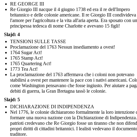
RE GEORGE III
Re Giorgio III nacque il 4 giugno 1738 ed era il re dell'Impero
britannico e delle colonie americane. Il re Giorgio III condivideva
l'amore per l'agricoltura e la vita all'aria aperta. Era sposato con u
principessa tedesca di nome Charlotte e avevano 15 figli!
Slajd: 4
TENSIONI SULLE TASSE
Proclamazione del 1763 Nessun insediamento a ovest!
1764 Sugar Act!
1765 Stamp Act!
1765 Quartering Act!
1773 Tea Act!
La proclamazione del 1763 affermava che i coloni non potevano
stabilirsi a ovest per mantenere la pace con i nativi americani. Col
come Washington pensavano che fosse ingiusto. Per aiutare a paga
debiti di guerra, la Gran Bretagna tassò le colonie.
Slajd: 5
DICHIARAZIONE DI INDIPENDENZA
Nel 1776, le colonie dichiararono formalmente la loro intenzione 
formare una nuova nazione con la Dichiarazione di Indipendenza.
patrioti credevano che Re Giorgio fosse un tiranno che non difend
propri diritti di cittadini britannici. I lealisti vedevano il documen
traditore.