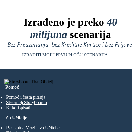
Izrađeno je preko
40
milijuna
scenarija
Bez Preuzimanja, bez Kreditne Kartice i bez Prijave
IZRADITI MOJU PRVU PLOČU SCENARIJA
Pomoć
Pomoć i česta pitanja
Stvoritelj Storyboarda
Kako ispisati
Za Učitelje
Besplatna Verzija za Učitelje