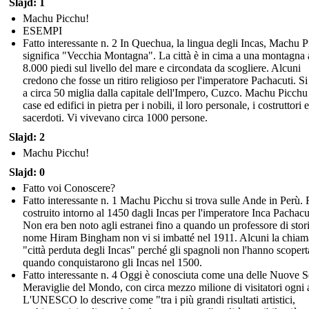
Slajd: 1
Machu Picchu!
ESEMPI
Fatto interessante n. 2 In Quechua, la lingua degli Incas, Machu 
significa "Vecchia Montagna". La città è in cima a una montagna 
8.000 piedi sul livello del mare e circondata da scogliere. Alcuni
credono che fosse un ritiro religioso per l'imperatore Pachacuti. Si
a circa 50 miglia dalla capitale dell'Impero, Cuzco. Machu Picch
case ed edifici in pietra per i nobili, il loro personale, i costruttori e
sacerdoti. Vi vivevano circa 1000 persone.
Slajd: 2
Machu Picchu!
Slajd: 0
Fatto voi Conoscere?
Fatto interessante n. 1 Machu Picchu si trova sulle Ande in Perù. 
costruito intorno al 1450 dagli Incas per l'imperatore Inca Pachacu
Non era ben noto agli estranei fino a quando un professore di stori
nome Hiram Bingham non vi si imbatté nel 1911. Alcuni la chiam
"città perduta degli Incas" perché gli spagnoli non l'hanno scopert
quando conquistarono gli Incas nel 1500.
Fatto interessante n. 4 Oggi è conosciuta come una delle Nuove S
Meraviglie del Mondo, con circa mezzo milione di visitatori ogni
L'UNESCO lo descrive come "tra i più grandi risultati artistici,