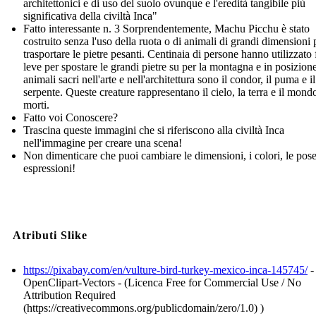
architettonici e di uso del suolo ovunque e l'eredità tangibile più
significativa della civiltà Inca"
Fatto interessante n. 3 Sorprendentemente, Machu Picchu è stato
costruito senza l'uso della ruota o di animali di grandi dimensioni 
trasportare le pietre pesanti. Centinaia di persone hanno utilizzato 
leve per spostare le grandi pietre su per la montagna e in posizion
animali sacri nell'arte e nell'architettura sono il condor, il puma e il
serpente. Queste creature rappresentano il cielo, la terra e il mond
morti.
Fatto voi Conoscere?
Trascina queste immagini che si riferiscono alla civiltà Inca
nell'immagine per creare una scena!
Non dimenticare che puoi cambiare le dimensioni, i colori, le pose
espressioni!
Atributi Slike
https://pixabay.com/en/vulture-bird-turkey-mexico-inca-145745/
-
OpenClipart-Vectors - (Licenca Free for Commercial Use / No
Attribution Required
(https://creativecommons.org/publicdomain/zero/1.0) )