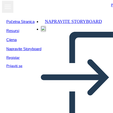
P
NAPRAVITE STORYBOARD
Početna Stranica
Resursi
Cijena
Napravite Storyboard
Registar
Prijaviti se
Inca Sapevi che Poster