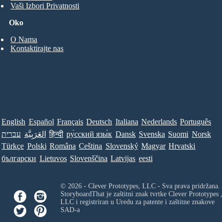
Vaši Izbori Privatnosti
Oko
O Nama
Kontaktirajte nas
English
Español
Français
Deutsch
Italiana
Nederlands
Português
עברית
العَرَبِيَّة
हिन्दी
ру́сский язы́к
Dansk
Svenska
Suomi
Norsk
Türkçe
Polski
Româna
Ceština
Slovenský
Magyar
Hrvatski
български
Lietuvos
Slovenščina
Latvijas
eesti
© 2026 - Clever Prototypes, LLC - Sva prava pridržana.
StoryboardThat je zaštitni znak tvrtke
Clever Prototypes 
LLC
i registriran u Uredu za patente i zaštitne znakove
SAD-a