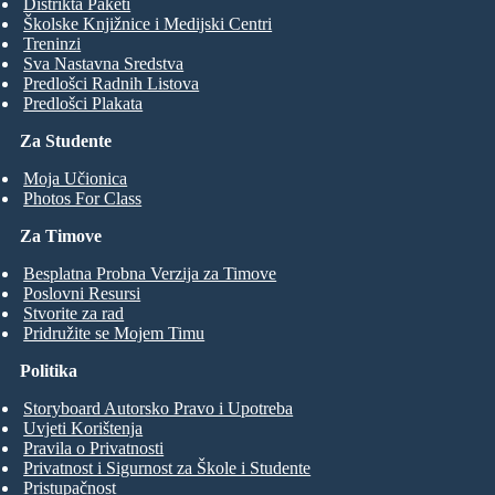
Distrikta Paketi
Školske Knjižnice i Medijski Centri
Treninzi
Sva Nastavna Sredstva
Predlošci Radnih Listova
Predlošci Plakata
Za Studente
Moja Učionica
Photos For Class
Za Timove
Besplatna Probna Verzija za Timove
Poslovni Resursi
Stvorite za rad
Pridružite se Mojem Timu
Politika
Storyboard Autorsko Pravo i Upotreba
Uvjeti Korištenja
Pravila o Privatnosti
Privatnost i Sigurnost za Škole i Studente
Pristupačnost