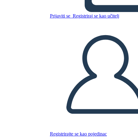
Machu Picchu Answers
Prijaviti se
Registriraj se kao učitelj
Kopirajte ovaj Storyboard
IZRADITE PLOČU SCENARIJA
REPRODUCIRAJ DIJAPROJEKCIJU
ČITAJ MI
Registrirajte se kao pojedinac