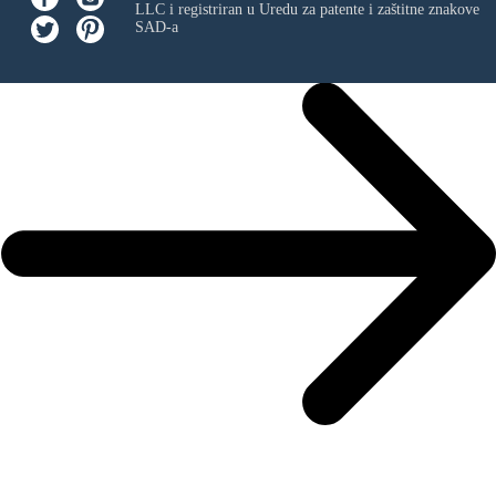
LLC
i registriran u Uredu za patente i zaštitne znakove
SAD-a