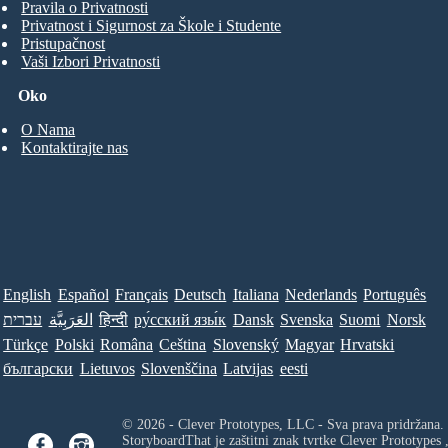
Pravila o Privatnosti
Privatnost i Sigurnost za Škole i Studente
Pristupačnost
Vaši Izbori Privatnosti
Oko
O Nama
Kontaktirajte nas
English
Español
Français
Deutsch
Italiana
Nederlands
Português
עברית
العَرَبِيَّة
हिन्दी
ру́сский язы́к
Dansk
Svenska
Suomi
Norsk
Türkçe
Polski
Româna
Ceština
Slovenský
Magyar
Hrvatski
български
Lietuvos
Slovenščina
Latvijas
eesti
© 2026 - Clever Prototypes, LLC - Sva prava pridržana.
StoryboardThat je zaštitni znak tvrtke
Clever Prototypes 