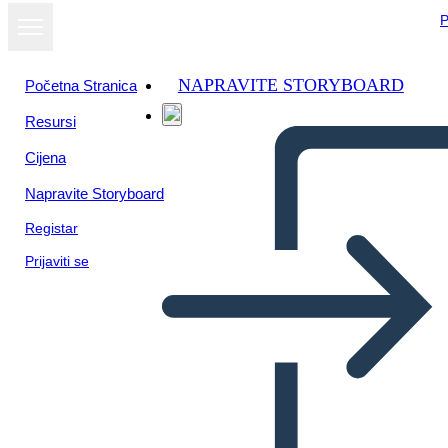
P
NAPRAVITE STORYBOARD
Početna Stranica
Resursi
Cijena
Napravite Storyboard
Registar
Prijaviti se
L'unico e Solo Ivan