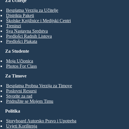
Za Učitelje
Besplatna Verzija za Učitelje
Distrikta Paketi
Školske Knjižnice i Medijski Centri
Treninzi
Sva Nastavna Sredstva
Predlošci Radnih Listova
Predlošci Plakata
Za Studente
Moja Učionica
Photos For Class
Za Timove
Besplatna Probna Verzija za Timove
Poslovni Resursi
Stvorite za rad
Pridružite se Mojem Timu
Politika
Storyboard Autorsko Pravo i Upotreba
Uvjeti Korištenja