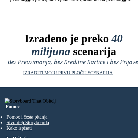
Izrađeno je preko
40
milijuna
scenarija
Bez Preuzimanja, bez Kreditne Kartice i bez Prijave
IZRADITI MOJU PRVU PLOČU SCENARIJA
Pomoć
Pomoć i česta pitanja
Stvoritelj Storyboarda
Kako ispisati