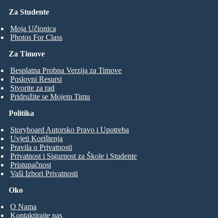
Za Studente
Moja Učionica
Photos For Class
Za Timove
Besplatna Probna Verzija za Timove
Poslovni Resursi
Stvorite za rad
Pridružite se Mojem Timu
Politika
Storyboard Autorsko Pravo i Upotreba
Uvjeti Korištenja
Pravila o Privatnosti
Privatnost i Sigurnost za Škole i Studente
Pristupačnost
Vaši Izbori Privatnosti
Oko
O Nama
Kontaktirajte nas