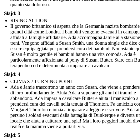
quanto sia doloroso.
Slajd: 3
RISING ACTION
Il governo britannico si aspetta che la Germania nazista bombarde
grandi città come Londra. I bambini vengono evacuati in campag
affidati a famiglie affidatarie. Ada accompagna Jamie alla stazione
treni. Vengono affidati a Susan Smith, una donna single che dice 
essere equipaggiata per prendersi cura dei bambini. Nonostante qu
Susan è molto gentile ei bambini hanno una vita comoda. Ada è
particolarmente affezionata al pony di Susan, Butter. Stare con Bu
terapeutico ed è determinata a imparare a cavalcare.
Slajd: 4
CLIMAX / TURNING POINT
Ada e Jamie trascorrono un anno con Susan, che viene a prenders
di loro profondamente. Aiuta Ada a superare gli anni di traumi e
abbandono. Ada impara a cavalcare Butter e aiuta il maniscalco a
prendersi cura dei cavalli nella tenuta di Thornton. Fa amicizia co
Margaret Thornton e inizia a imparare a leggere e scrivere. Ada ai
persino i soldati evacuati dalla battaglia di Dunkerque e diventa u
locale che aiuta a catturare una spia! Ma i loro peggiori incubi di
realtà e la mamma viene a portarli via.
Slajd: 5