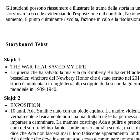
Gli studenti possono riassumere e illustrare la trama della storia in u
storyboard a 6 celle evidenziando l'esposizione e il conflitto, l'azione
aumento, il punto culminante / svolta, l'azione in calo e la risoluzion
Storyboard Tekst
Slajd: 1
THE WAR THAT SAVED MY LIFE
La guerra che ha salvato la mia vita da Kimberly Brubaker Bradl
bestseller, vincitore del Newbery Honor che è stato scritto nel 20
storia è ambientata in Inghilterra allo scoppio della seconda guerra
mondiale in 1939-1940.
Slajd: 2
EXPOSITION
10 anni, Ada Smith è nato con un piede equino. La madre violent
verbalmente e fisicamente non l'ha mai trattata né le ha permesso 
imparare a camminare. La mamma costringe Ada a pulire e prende
cura del suo fratellino Jamie. Jamie presto andrà a scuola, ma la
dice che Ada non lascerà mai il loro fatiscente appartamento londi
Ada decide che deve insegnare a se stessa a camminare nonostant