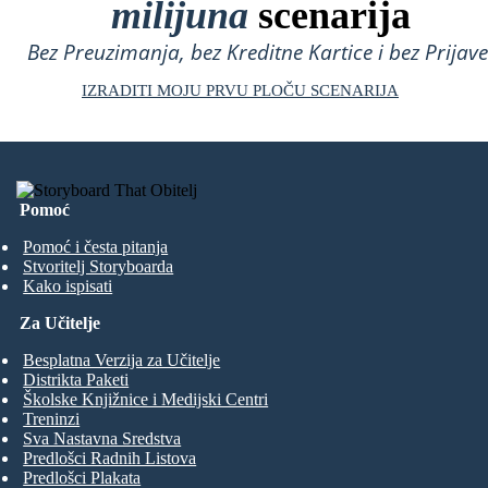
milijuna
scenarija
Bez Preuzimanja, bez Kreditne Kartice i bez Prijave
IZRADITI MOJU PRVU PLOČU SCENARIJA
Pomoć
Pomoć i česta pitanja
Stvoritelj Storyboarda
Kako ispisati
Za Učitelje
Besplatna Verzija za Učitelje
Distrikta Paketi
Školske Knjižnice i Medijski Centri
Treninzi
Sva Nastavna Sredstva
Predlošci Radnih Listova
Predlošci Plakata