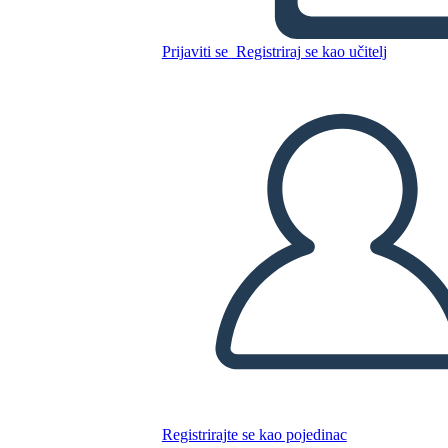
La Guerra che mi ha Salvato
la Vita Trama
Prijaviti se
Registriraj se kao učitelj
Kopirajte ovaj Storyboard
IZRADITE PLOČU SCENARIJA
REPRODUCIRAJ DIJAPROJEKCIJU
ČITAJ MI
Registrirajte se kao pojedinac