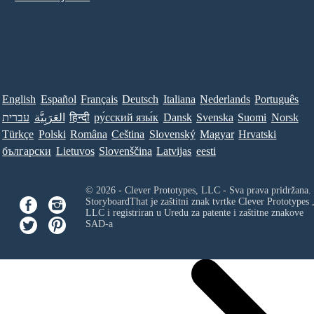
English
Español
Français
Deutsch
Italiana
Nederlands
Português
עברית
العَرَبِيَّة
हिन्दी
ру́сский язы́к
Dansk
Svenska
Suomi
Norsk
Türkçe
Polski
Româna
Ceština
Slovenský
Magyar
Hrvatski
български
Lietuvos
Slovenščina
Latvijas
eesti
© 2026 - Clever Prototypes, LLC - Sva prava pridržana.
StoryboardThat je zaštitni znak tvrtke
Clever Prototypes 
LLC
i registriran u Uredu za patente i zaštitne znakove
SAD-a