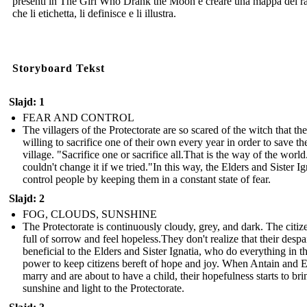
presenti in The Girl Who Drank the Moon e creare una mappa del r
che li etichetta, li definisce e li illustra.
Storyboard Tekst
Slajd: 1
FEAR AND CONTROL
The villagers of the Protectorate are so scared of the witch that th
willing to sacrifice one of their own every year in order to save th
village. "Sacrifice one or sacrifice all.That is the way of the worl
couldn't change it if we tried."In this way, the Elders and Sister Ig
control people by keeping them in a constant state of fear.
Slajd: 2
FOG, CLOUDS, SUNSHINE
The Protectorate is continuously cloudy, grey, and dark. The citiz
full of sorrow and feel hopeless.They don't realize that their despai
beneficial to the Elders and Sister Ignatia, who do everything in th
power to keep citizens bereft of hope and joy. When Antain and 
marry and are about to have a child, their hopefulness starts to bri
sunshine and light to the Protectorate.