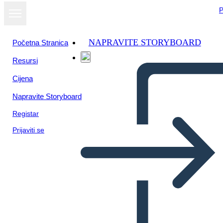
P
NAPRAVITE STORYBOARD
Početna Stranica
Resursi
Cijena
Napravite Storyboard
Registar
Prijaviti se
La Ragazza che Beveva la
Luna Temi, Simboli, Motivi