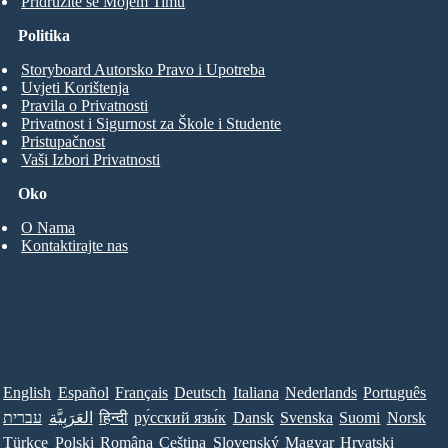
Pridružite se Mojem Timu
Politika
Storyboard Autorsko Pravo i Upotreba
Uvjeti Korištenja
Pravila o Privatnosti
Privatnost i Sigurnost za Škole i Studente
Pristupačnost
Vaši Izbori Privatnosti
Oko
O Nama
Kontaktirajte nas
English
Español
Français
Deutsch
Italiana
Nederlands
Português
עברית
العَرَبِيَّة
हिन्दी
ру́сский язы́к
Dansk
Svenska
Suomi
Norsk
Türkçe
Polski
Româna
Ceština
Slovenský
Magyar
Hrvatski