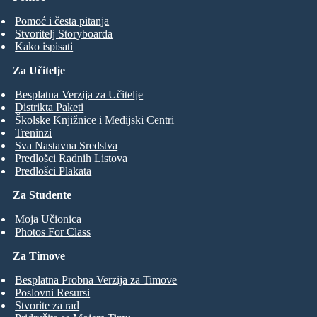
Pomoć i česta pitanja
Stvoritelj Storyboarda
Kako ispisati
Za Učitelje
Besplatna Verzija za Učitelje
Distrikta Paketi
Školske Knjižnice i Medijski Centri
Treninzi
Sva Nastavna Sredstva
Predlošci Radnih Listova
Predlošci Plakata
Za Studente
Moja Učionica
Photos For Class
Za Timove
Besplatna Probna Verzija za Timove
Poslovni Resursi
Stvorite za rad