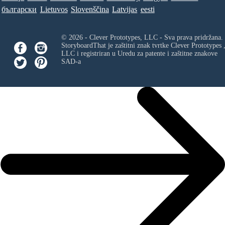
български
Lietuvos
Slovenščina
Latvijas
eesti
© 2026 - Clever Prototypes, LLC - Sva prava pridržana.
StoryboardThat je zaštitni znak tvrtke
Clever Prototypes 
LLC
i registriran u Uredu za patente i zaštitne znakove
SAD-a