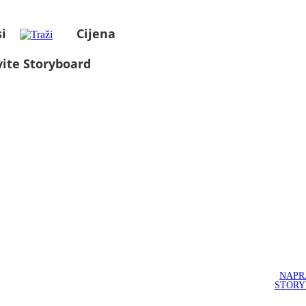
i
Cijena
ite Storyboard
NAPR
STOR