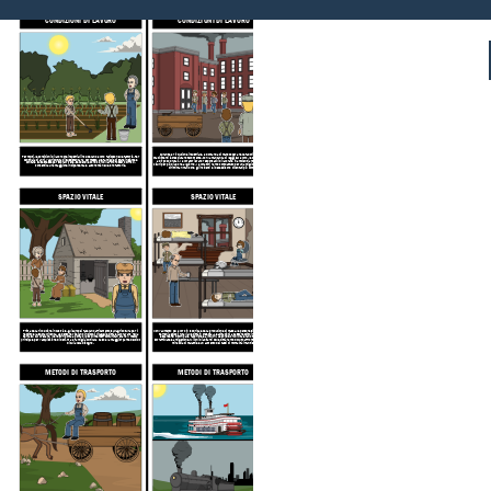
CONDIZIONI DI LAVORO
CONDIZIONI DI LAVORO
Durante la rivoluzione industriale, la domanda di manodopera nelle fabbriche e negli
Per molti, le condizioni di lavoro preindustriali includevano lavoro faticoso nelle fattorie. Per
stabilimenti è cresciuta notevolmente. Con la mancanza di leggi sul lavoro, le condizioni erano
centinaia di anni, l'agricoltura di sussistenza ha permesso alle famiglie di stare insieme e
a dir poco brutali. I lavoratori erano responsabili di lavorare in ambienti antigienici e non
contare su se stesse per sopravvivere. Sebbene le condizioni di lavoro fossero difficili,
sicuri per più di 18 ore al giorno. I lavoratori hanno combattuto per una migliore protezione e
consentiva una maggiore indipendenza e autonomia nelle loro fattorie.
diritti man mano che gli incidenti e i decessi sono diventati più comuni.
SPAZIO VITALE
SPAZIO VITALE
Prima della rivoluzione industriale, gli europei facevano affidamento sull'agricoltura per il
Con l'aumento del lavoro in fabbrica e della produzione di massa, le persone si spostarono dai
reddito e la sopravvivenza. Le persone vivevano in piccoli villaggi e città e lavoravano nella
terreni agricoli rurali alle città in crescita. Le abitazioni a basso reddito iniziarono ad
terra su cui vivevano. I venditori porta a porta oi piccoli mercati comunitari erano il mezzo
espandersi intorno alle fabbriche e ai mulini. Le condizioni di vita erano tipicamente
principale per l'acquisizione di beni, ma la famiglia coltivava da sola la maggior parte del cibo
sovraffollate e antigeniche. Milioni di abitanti delle città hanno dovuto affrontare la costante
di cui aveva bisogno.
minaccia di malattie e un aumento dei tassi di mortalità infantile.
METODI DI TRASPORTO
METODI DI TRASPORTO