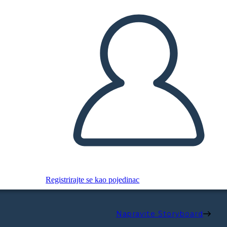
Registrirajte se kao pojedinac
Napravite Storyboard