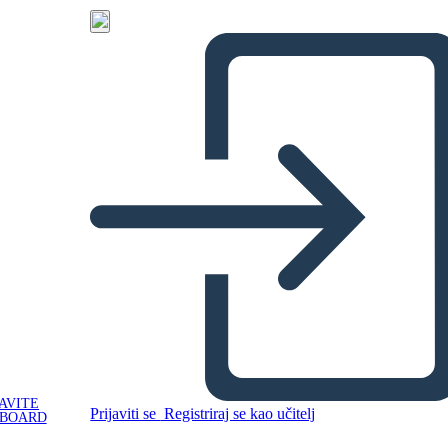
AVITE
Prijaviti se
Registriraj se kao učitelj
YBOARD