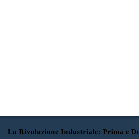
La Rivoluzione Industriale: Prima e D
Prima della rivoluzione industriale
Dopo la rivoluzione industriale