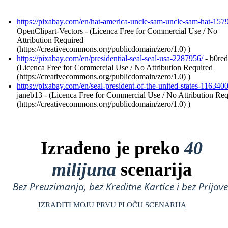
https://pixabay.com/en/hat-america-uncle-sam-uncle-sam-hat-157
OpenClipart-Vectors - (Licenca Free for Commercial Use / No
Attribution Required
(https://creativecommons.org/publicdomain/zero/1.0) )
https://pixabay.com/en/presidential-seal-seal-usa-2287956/
- b0red
(Licenca Free for Commercial Use / No Attribution Required
(https://creativecommons.org/publicdomain/zero/1.0) )
https://pixabay.com/en/seal-president-of-the-united-states-1163400
janeb13 - (Licenca Free for Commercial Use / No Attribution Re
(https://creativecommons.org/publicdomain/zero/1.0) )
Izrađeno je preko
40
milijuna
scenarija
Bez Preuzimanja, bez Kreditne Kartice i bez Prijave
IZRADITI MOJU PRVU PLOČU SCENARIJA