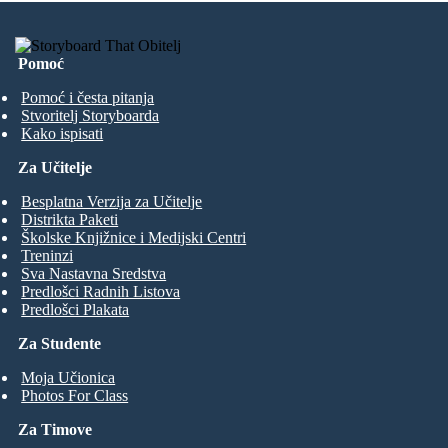
Pomoć
Pomoć i česta pitanja
Stvoritelj Storyboarda
Kako ispisati
Za Učitelje
Besplatna Verzija za Učitelje
Distrikta Paketi
Školske Knjižnice i Medijski Centri
Treninzi
Sva Nastavna Sredstva
Predlošci Radnih Listova
Predlošci Plakata
Za Studente
Moja Učionica
Photos For Class
Za Timove