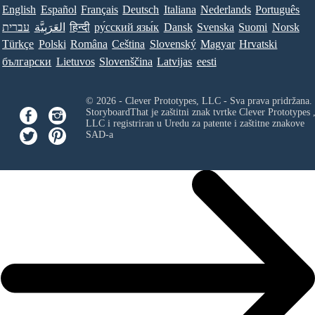
English
Español
Français
Deutsch
Italiana
Nederlands
Português
עברית
العَرَبِيَّة
हिन्दी
ру́сский язы́к
Dansk
Svenska
Suomi
Norsk
Türkçe
Polski
Româna
Ceština
Slovenský
Magyar
Hrvatski
български
Lietuvos
Slovenščina
Latvijas
eesti
© 2026 - Clever Prototypes, LLC - Sva prava pridržana.
StoryboardThat je zaštitni znak tvrtke
Clever Prototypes 
LLC
i registriran u Uredu za patente i zaštitne znakove
SAD-a