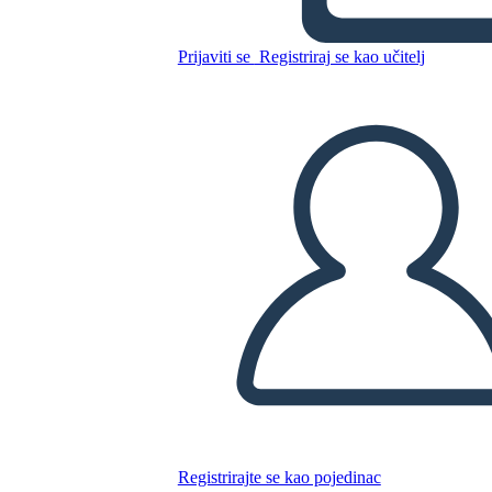
La Strada per Diventare
Presidente
Prijaviti se
Registriraj se kao učitelj
Kopirajte ovaj Storyboard
IZRADITE PLOČU SCENARIJA
REPRODUCIRAJ DIJAPROJEKCIJU
ČITAJ MI
Registrirajte se kao pojedinac